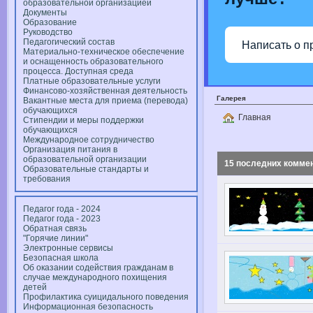
образовательной организацией
Документы
Образование
Руководство
Педагогический состав
Написать о п
Материально-техническое обеспечение
и оснащенность образовательного
процесса. Доступная среда
Платные образовательные услуги
Финансово-хозяйственная деятельность
Галерея
Вакантные места для приема (перевода)
обучающихся
Главная
Стипендии и меры поддержки
обучающихся
Международное сотрудничество
Организация питания в
образовательной организации
15 последних комме
Образовательные стандарты и
требования
Педагог года - 2024
Педагог года - 2023
Обратная связь
"Горячие линии"
Электронные сервисы
Безопасная школа
Об оказании содействия гражданам в
случае международного похищения
детей
Профилактика суицидального поведения
Информационная безопасность