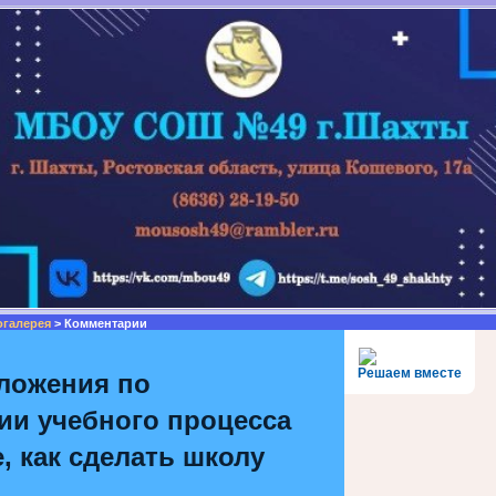
огалерея
> Комментарии
Решаем вместе
ложения по
ии учебного процесса
, как сделать школу