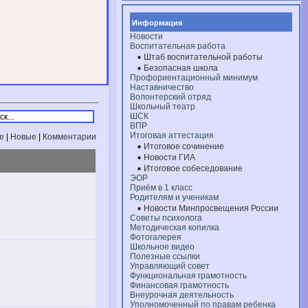
Информация
Новости
Воспитательная работа
Штаб воспитательной работы
Безопасная школа
Профориентационный минимум
Наставничество
Волонтерский отряд
Школьный театр
ШСК
ВПР
Итоговая аттестация
е
|
Новые
|
Комментарии
Итоговое сочинение
Новости ГИА
Итоговое собеседование
ЭОР
Приём в 1 класс
Родителям и ученикам
Новости Минпросвещения России
Советы психолога
Методическая копилка
Фотогалерея
Школьное видео
Полезные ссылки
Управляющий совет
Функциональная грамотность
Финансовая грамотность
Внеурочная деятельность
Уполномоченный по правам ребенка