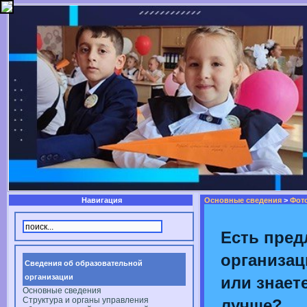
Навигация
Основные сведения
>
Фот
Есть пред
организац
Сведения об образовательной
организации
или знаете
Основные сведения
Структура и органы управления
лучше?