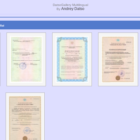
DatsoGallery Multilingual
Andrey Datso
By
ты