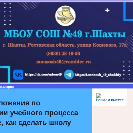
огалерея
Решаем вместе
ложения по
ии учебного процесса
, как сделать школу