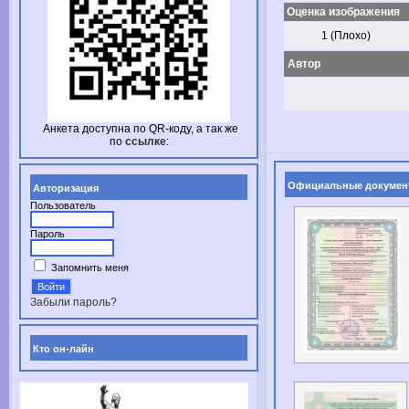
Оценка изображения
1 (Плохо)
Автор
Анкета доступна по
QR-коду,
а так же
по
ссылке
:
Официальные докумен
Авторизация
Пользователь
Пароль
Запомнить меня
Забыли пароль?
Кто он-лайн