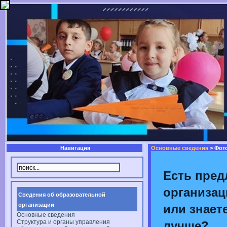
Навигация
Основные сведения
> Фот
Есть пред
организац
Сведения об образовательной
организации
или знаете
Основные сведения
Структура и органы управления
лучше?