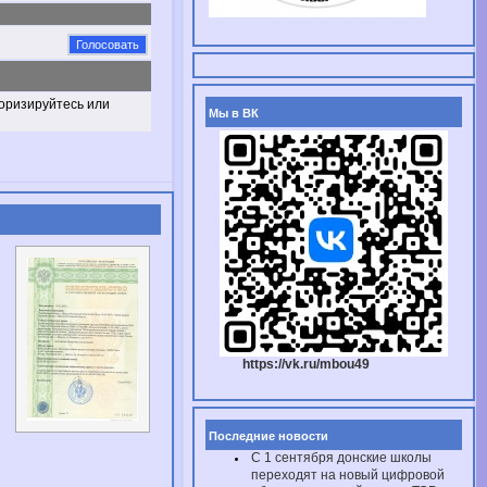
торизируйтесь или
Мы в ВК
https://vk.ru/mbou49
Последние новости
С 1 сентября донские школы
переходят на новый цифровой