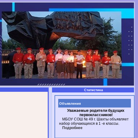
Статистика
Объявления
Уважаемые родители будущих
первоклассников!
МБОУ СОШ № 49
г. Шахты
объявляет
набор обучающихся в
1 -е
классы.
Подробнее