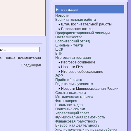
Информация
Новости
Воспитательная работа
Штаб воспитательной работы
Безопасная школа
Профориентационный минимум
Наставничество
Волонтерский отряд
Школьный театр
ШСК
ВПР
Итоговая аттестация
е
|
Новые
|
Комментарии
Итоговое сочинение
Следующая
Новости ГИА
Итоговое собеседование
ЭОР
Приём в 1 класс
Родителям и ученикам
Новости Минпросвещения России
Советы психолога
Методическая копилка
Фотогалерея
Школьное видео
Полезные ссылки
Управляющий совет
Функциональная грамотность
Финансовая грамотность
Внеурочная деятельность
Уполномоченный по правам ребенка