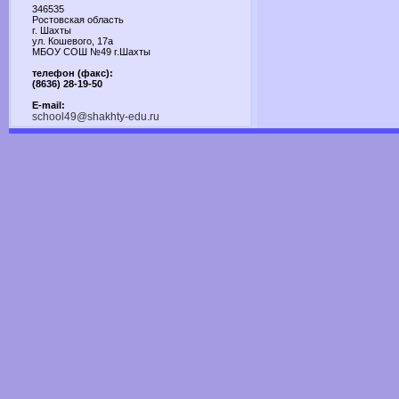
346535
Ростовская область
г. Шахты
ул. Кошевого, 17а
МБОУ СОШ №49 г.Шахты
телефон (факс):
(8636) 28-19-50
E-mail:
school49@shakhty-edu.ru