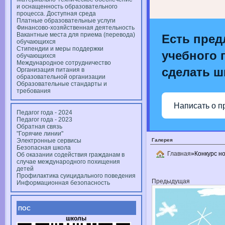
и оснащенность образовательного
процесса. Доступная среда
Платные образовательные услуги
Финансово-хозяйственная деятельность
Вакантные места для приема (перевода)
Есть пред
обучающихся
Стипендии и меры поддержки
учебного 
обучающихся
Международное сотрудничество
сделать ш
Организация питания в
образовательной организации
Образовательные стандарты и
требования
Написать о п
Педагог года - 2024
Педагог года - 2023
Обратная связь
"Горячие линии"
Электронные сервисы
Галерея
Безопасная школа
Главная
»Конкурс н
Об оказании содействия гражданам в
случае международного похищения
детей
Профилактика суицидального поведения
Предыдущая
Информационная безопасность
ПОС
школы