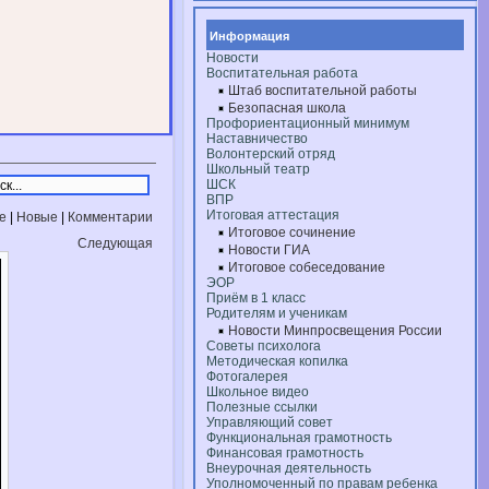
Информация
Новости
Воспитательная работа
Штаб воспитательной работы
Безопасная школа
Профориентационный минимум
Наставничество
Волонтерский отряд
Школьный театр
ШСК
ВПР
Итоговая аттестация
е
|
Новые
|
Комментарии
Итоговое сочинение
Следующая
Новости ГИА
Итоговое собеседование
ЭОР
Приём в 1 класс
Родителям и ученикам
Новости Минпросвещения России
Советы психолога
Методическая копилка
Фотогалерея
Школьное видео
Полезные ссылки
Управляющий совет
Функциональная грамотность
Финансовая грамотность
Внеурочная деятельность
Уполномоченный по правам ребенка