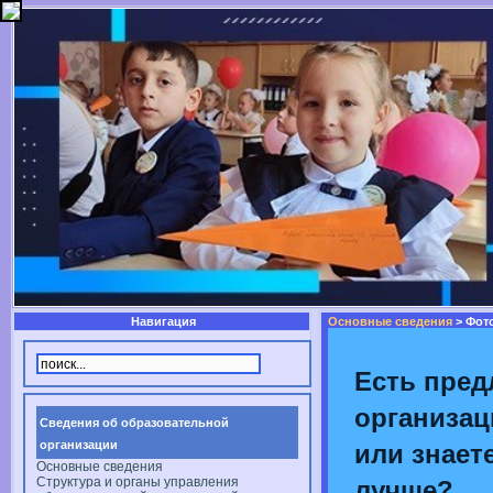
Навигация
Основные сведения
> Фот
Есть пред
организац
Сведения об образовательной
организации
или знаете
Основные сведения
Структура и органы управления
лучше?