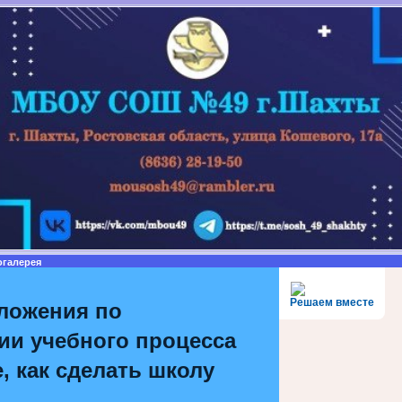
огалерея
Решаем вместе
ложения по
ии учебного процесса
, как сделать школу