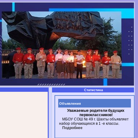
Статистика
Объявления
Уважаемые родители будущих
первоклассников!
МБОУ СОШ № 49
г. Шахты
объявляет
набор обучающихся в
1 -е
классы.
Подробнее