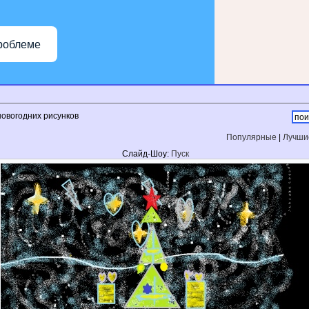
роблеме
новогодних рисунков
Популярные
|
Лучши
Слайд-Шоу:
Пуск