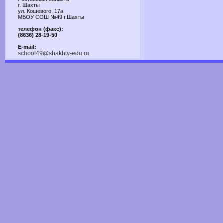
г. Шахты
ул. Кошевого, 17а
МБОУ СОШ №49 г.Шахты
телефон (факс):
(8636) 28-19-50
E-mail:
school49@shakhty-edu.ru