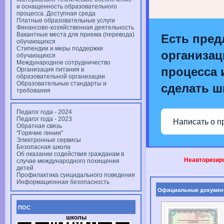
и оснащенность образовательного
процесса. Доступная среда
Платные образовательные услуги
Финансово-хозяйственная деятельность
Вакантные места для приема (перевода)
Есть пред
обучающихся
Стипендии и меры поддержки
организац
обучающихся
Международное сотрудничество
процесса и
Организация питания в
образовательной организации
Образовательные стандарты и
сделать ш
требования
Педагог года - 2024
Педагог года - 2023
Написать о п
Обратная связь
"Горячие линии"
Электронные сервисы
Безопасная школа
Об оказании содействия гражданам в
Неавторизиро
случае международного похищения
детей
Профилактика суицидального поведения
Информационная безопасность
Официальные докумен
ПОС
школы