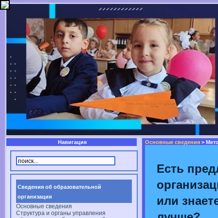
Навигация
Основные сведения
> Мет
Есть пред
организац
Сведения об образовательной
организации
или знаете
Основные сведения
Структура и органы управления
лучше?