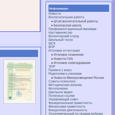
Информация
Новости
Воспитательная работа
Штаб воспитательной работы
Безопасная школа
Профориентационный минимум
Наставничество
Волонтерский отряд
Школьный театр
ШСК
ВПР
Итоговая аттестация
Итоговое сочинение
Новости ГИА
Итоговое собеседование
ЭОР
Приём в 1 класс
Родителям и ученикам
Новости Минпросвещения России
Советы психолога
Методическая копилка
Фотогалерея
Школьное видео
Полезные ссылки
Управляющий совет
Функциональная грамотность
Финансовая грамотность
Внеурочная деятельность
Уполномоченный по правам ребенка