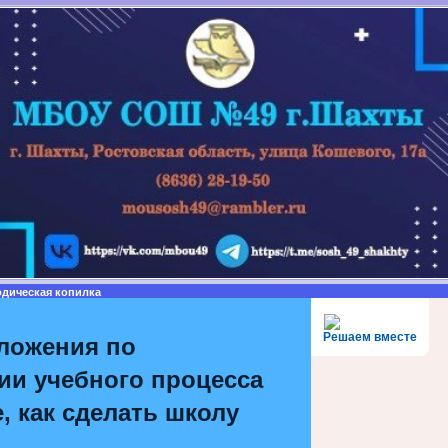
одическая копилка
Решаем вместе
ложения по
ии учебного процесса
, как сделать школу