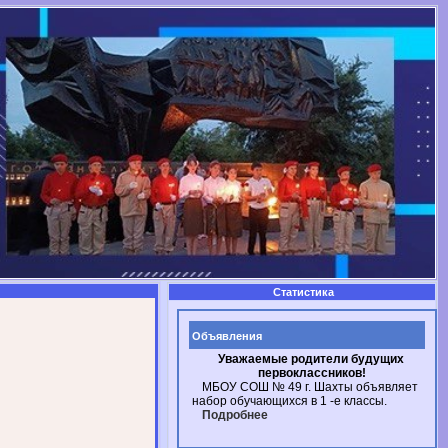
Статистика
Объявления
Уважаемые родители будущих
первоклассников!
МБОУ СОШ № 49
г. Шахты
объявляет
набор обучающихся в
1 -е
классы.
Подробнее