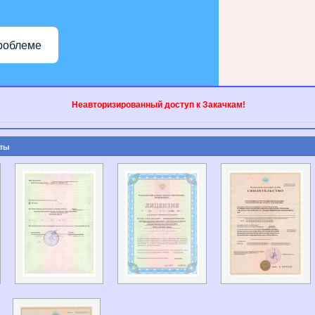
роблеме
Неавторизированный доступ к Закачкам!
ты