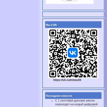
Мы в ВК
https://vk.ru/mbou49
Последние новости
С 1 сентября донские школы
переходят на новый цифровой