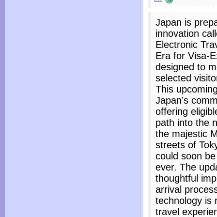
Japan is prepar
innovation ca
Electronic Tra
Era for Visa-
designed to m
selected visito
This upcoming
Japan’s commi
offering eligib
path into the 
the majestic Mt
streets of To
could soon be 
ever. The upd
thoughtful im
arrival proces
technology is 
travel experien