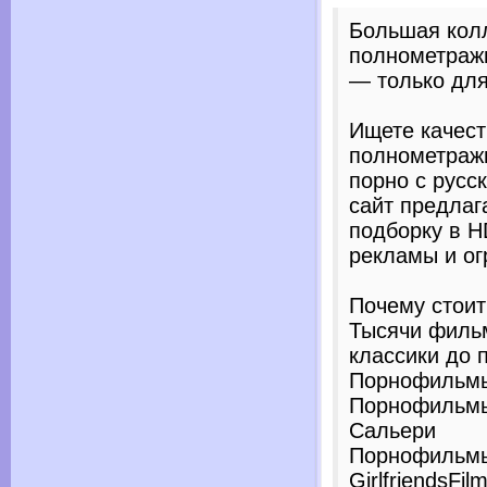
Большая кол
полнометражн
— только для
Ищете качес
полнометраж
порно с русс
сайт предлаг
подборку в H
рекламы и ог
Почему стоит
Тысячи фильм
классики до 
Порнофильмы 
Порнофильмы
Сальери
Порнофильмы
GirlfriendsFil