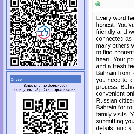
Every word fee
honest. You’ve
friendly and w
connected as 
many others wi
to find conten
heart. Your p
and a fresh fee
Bahrain from 
you need to k
Опрос
Ваше мнение формирует
process. Bahra
официальный рейтинг организации:
convenient onl
Russian citize
Bahrain for to
family visits.
submitting you
details, and a