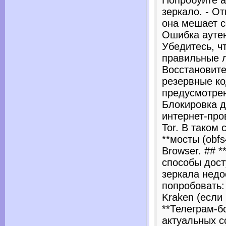
Попробуйте а
зеркало. - О
она мешает с
Ошибка аутен
Убедитесь, ч
правильные л
Восстановите
резервные ко
предусмотрено
Блокировка д
интернет-пр
Tor. В таком
**мосты (obfs
Browser. ## 
способы дост
зеркала недо
попробовать: 
Kraken (если
**Телеграм-б
актуальных с