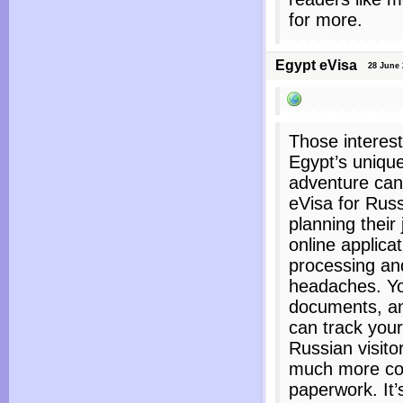
for more.
Egypt eVisa
28 June 2
Those interest
Egypt’s unique
adventure can
eVisa for Rus
planning their 
online applicat
processing an
headaches. You
documents, an
can track your 
Russian visito
much more con
paperwork. It’s