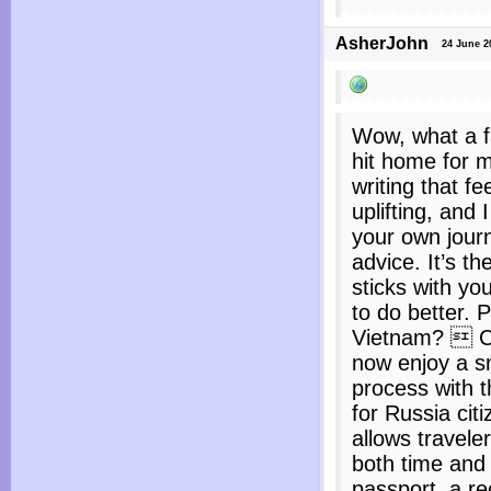
AsherJohn
24 June 20
Wow, what a fa
hit home for 
writing that f
uplifting, and
your own journ
advice. It’s th
sticks with y
to do better. P
Vietnam?  Ci
now enjoy a s
process with 
for Russia citi
allows travele
both time and e
passport, a r