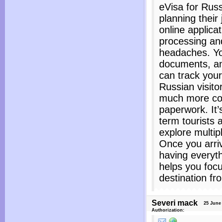
eVisa for Rus
planning their 
online applicat
processing an
headaches. You
documents, an
can track your 
Russian visito
much more con
paperwork. It’s
term tourists 
explore multip
Once you arriv
having everyt
helps you foc
destination fr
Severi mack
25 June 2
Authorization: