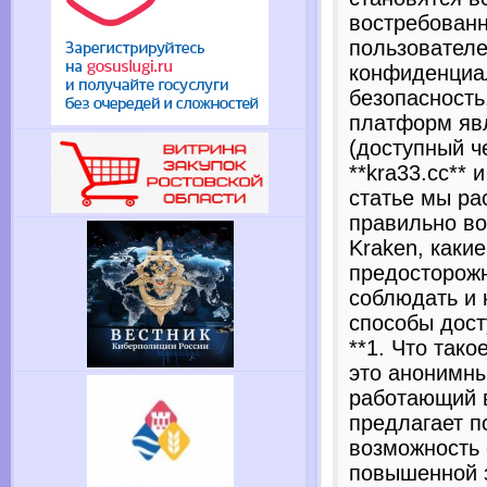
востребован
пользователе
конфиденциа
безопасность
платформ явл
(доступный ч
**kra33.cc** и
статье мы ра
правильно во
Kraken, каки
предосторожн
соблюдать и 
способы дост
**1. Что тако
это анонимны
работающий в
предлагает п
возможность 
повышенной 