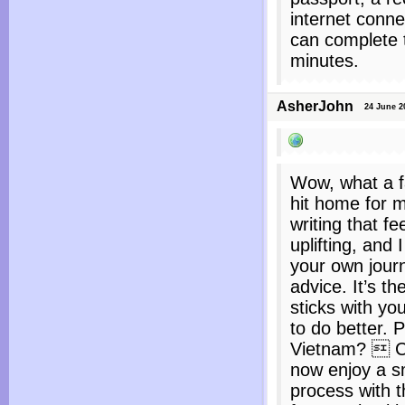
internet conne
can complete t
minutes.
AsherJohn
24 June 20
Wow, what a fa
hit home for 
writing that f
uplifting, and
your own journ
advice. It’s th
sticks with y
to do better. P
Vietnam?  Ci
now enjoy a s
process with 