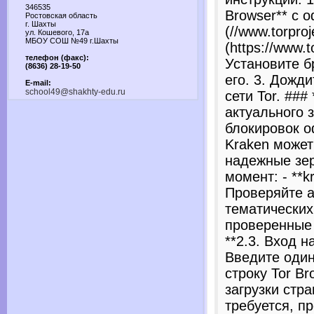
346535
Browser** с 
Ростовская область
г. Шахты
(//www.torproj
ул. Кошевого, 17а
МБОУ СОШ №49 г.Шахты
(https://www.to
телефон (факс):
Установите б
(8636) 28-19-50
его. 3. Дожд
E-mail:
school49@shakhty-edu.ru
сети Tor. ### 
актуального 
блокировок 
Kraken может
надежные зер
момент: - **kr
Проверяйте а
тематических
проверенные 
**2.3. Вход н
Введите один
строку Tor Br
загрузки стра
требуется, п