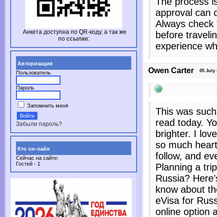
The process is
approval can 
Always check t
Анкета доступна по
QR-коду,
а так же
before traveli
по
ссылке
:
experience whe
Авторизация
Owen Carter
05 July 2
Пользователь
Пароль
Запомнить меня
This was such 
read today. Y
Забыли пароль?
brighter. I lov
so much heart 
Кто он-лайн
follow, and ev
Сейчас на сайте:
Гостей - 1
Planning a tri
Russia? Here’
know about th
eVisa for Russ
online option 