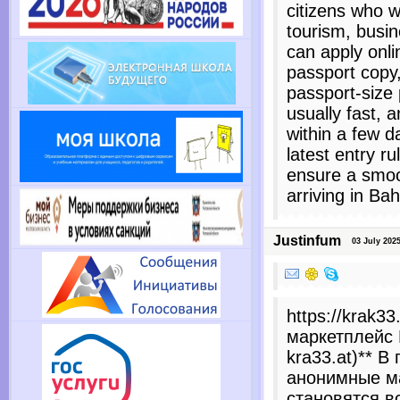
citizens who wi
tourism, busin
can apply onli
passport copy,
passport-size 
usually fast,
within a few d
latest entry ru
ensure a smo
arriving in Bah
Justinfum
03 July 2025
https://krak3
маркетплейс K
kra33.at)** В
анонимные м
становятся в