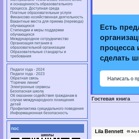
и оснащенность образовательного
процесса. Доступная среда
Платные образовательные услуги
Финансово-хозяйственная деятельность
Вакантные места для приема (перевода)
Есть пред
обучающихся
Стипендии и меры поддержки
обучающихся
организац
Международное сотрудничество
Организация питания в
процесса и
образовательной организации
Образовательные стандарты и
сделать ш
требования
Педагог года - 2024
Педагог года - 2023
Написать о п
Обратная связь
"Горячие линии"
Электронные сервисы
Безопасная школа
Об оказании содействия гражданам в
Гостевая книга
случае международного похищения
детей
Профилактика суицидального поведения
Информационная безопасность
ПОС
Lila Bennett
05 July 2
школы