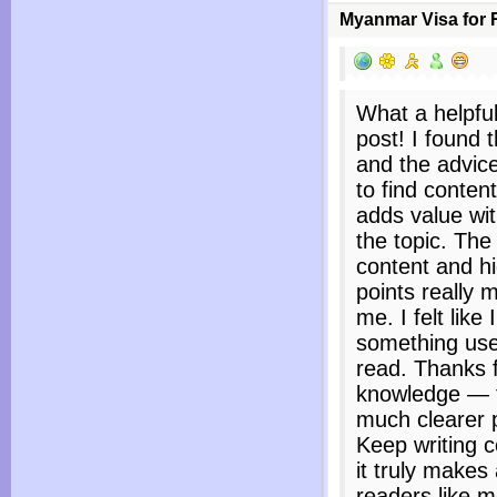
Myanmar Visa for 
What a helpful
post! I found 
and the advice 
to find content
adds value wi
the topic. Th
content and hi
points really 
me. I felt like
something usef
read. Thanks f
knowledge — t
much clearer p
Keep writing c
it truly makes 
readers like me