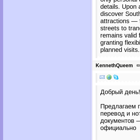
details. Upon 
discover Sout
attractions — 
streets to tra
remains valid f
granting flexib
planned visits.
KennethQueem
03 J
Добрый день
Предлагаем 
перевод и но
документов —
официально