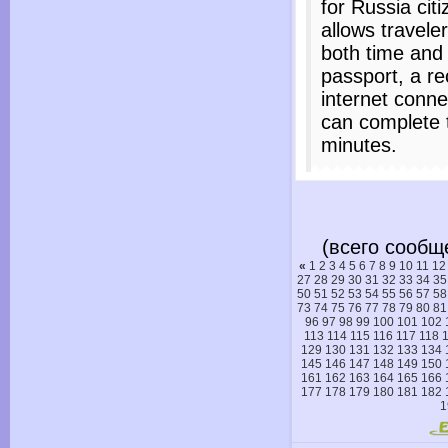
for Russia citi
allows travele
both time and e
passport, a r
internet conne
can complete t
minutes.
(всего сообще
«
1
2
3
4
5
6
7
8
9
10
11
12
27
28
29
30
31
32
33
34
35
50
51
52
53
54
55
56
57
58
73
74
75
76
77
78
79
80
81
96
97
98
99
100
101
102
113
114
115
116
117
118
129
130
131
132
133
134
145
146
147
148
149
150
161
162
163
164
165
166
177
178
179
180
181
182
1