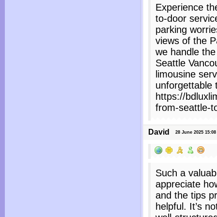
Experience th
to-door service
parking worrie
views of the P
we handle the 
Seattle Vanco
limousine serv
unforgettable 
https://bdluxl
from-seattle-t
David
28 June 2025 15:08 
Such a valuabl
appreciate how
and the tips p
helpful. It’s n