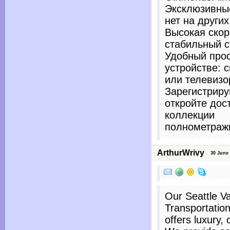
Эксклюзивны
нет на други
Высокая скор
стабильный с
Удобный про
устройстве: 
или телевизо
Зарегистриру
откройте дос
коллекции
полнометражн
ArthurWrivy
30 June 2
Our Seattle V
Transportation
offers luxury, 