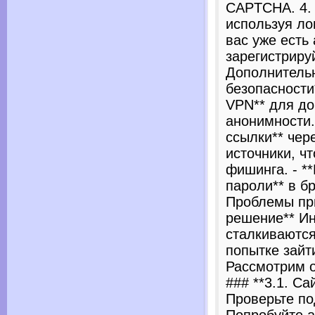
CAPTCHA. 4. 
используя ло
вас уже есть 
зарегистрируй
Дополнитель
безопасности
VPN** для д
анонимности.
ссылки** чер
источники, ч
фишинга. - *
пароли** в бр
Проблемы при
решение** Ин
сталкиваются
попытке зайт
Рассмотрим 
### **3.1. Са
Проверьте по