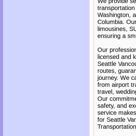
We provide se
transportation
Washington, a
Columbia. Our
limousines, S
ensuring a smo
Our professio
licensed and 
Seattle Vanco
routes, guaran
journey. We ca
from airport t
travel, weddin
Our commitmen
safety, and e
service makes
for Seattle V
Transportation