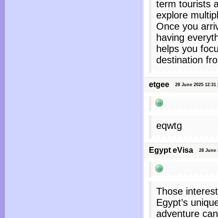
term tourists 
explore multip
Once you arriv
having everyt
helps you foc
destination fr
etgee
28 June 2025 12:31 
eqwtg
Egypt eVisa
28 June 2
Those interest
Egypt’s unique
adventure can