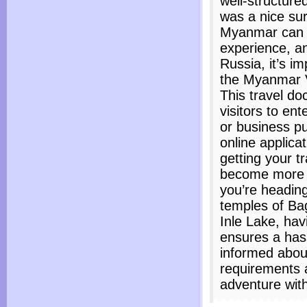
well-structured
was a nice sur
Myanmar can b
experience, an
Russia, it’s i
the Myanmar V
This travel d
visitors to en
or business p
online applica
getting your t
become more 
you’re heading
temples of Ba
Inle Lake, hav
ensures a hass
informed abou
requirements 
adventure wit