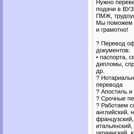
Нужно перев
подачи в ВУЗ
ПМЖ, трудоус
Мы поможем 
и грамотно!
? Перевод о
документов:
• паспорта, с
дипломы, спр
др.
? Нотариальн
перевода
? Апостиль и
? Срочные пе
? Работаем с
английский, 
французский,
итальянский,
украинский, к