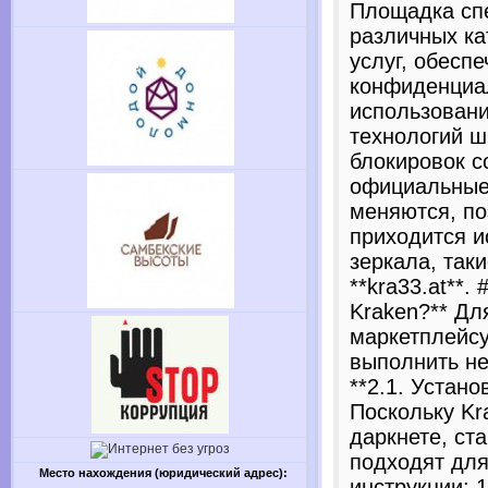
Площадка сп
различных ка
услуг, обесп
конфиденциа
использован
технологий ш
блокировок с
официальные
меняются, по
приходится и
зеркала, таки
**kra33.at**. 
Kraken?** Дл
маркетплейсу
выполнить не
**2.1. Устано
Поскольку Kr
даркнете, ст
подходят для
Место нахождения (юридический адрес):
инструкции: 1