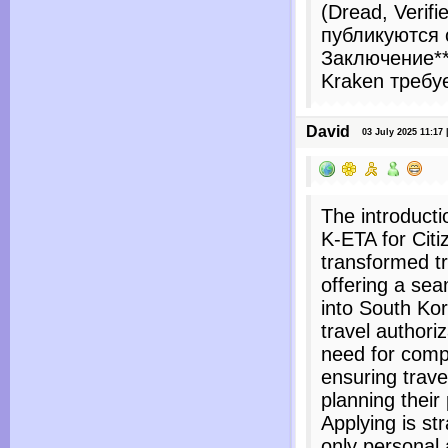
(Dread, Verifi
публикуются 
Заключение**
Kraken требу
David
03 July 2025 11:17 |
The introduct
K-ETA for Citi
transformed t
offering a se
into South Kor
travel authori
need for comp
ensuring trave
planning their 
Applying is st
only personal 