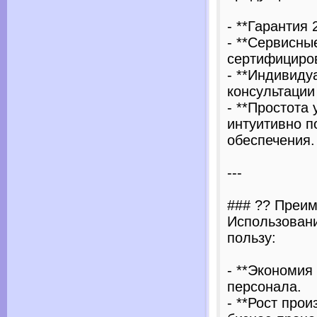
- **Гарантия
- **Сервисны
сертифициро
- **Индивиду
консультаци
- **Простота 
интуитивно п
обеспечения.
---
### ?? Преим
Использовани
пользу:
- **Экономия
персонала.
- **Рост про