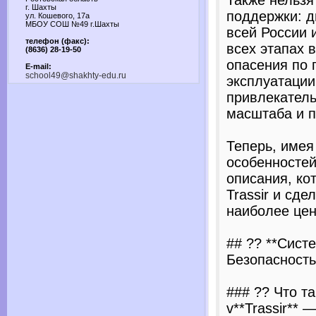
Также нельзя
г. Шахты
поддержки: д
ул. Кошевого, 17а
МБОУ СОШ №49 г.Шахты
всей России
телефон (факс):
всех этапах 
(8636) 28-19-50
опасения по 
E-mail:
school49@shakhty-edu.ru
эксплуатации.
привлекател
масштаба и п
Теперь, имея
особенностей
описания, ко
Trassir и сде
наиболее цен
## ?? **Систе
Безопасность
### ?? Что та
v**Trassir** 