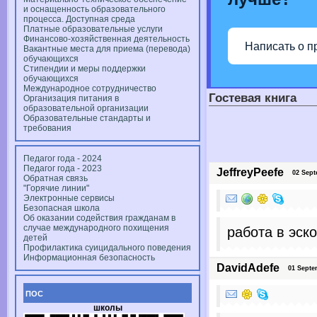
и оснащенность образовательного
процесса. Доступная среда
Платные образовательные услуги
Финансово-хозяйственная деятельность
Написать о п
Вакантные места для приема (перевода)
обучающихся
Стипендии и меры поддержки
обучающихся
Международное сотрудничество
Гостевая книга
Организация питания в
образовательной организации
Образовательные стандарты и
требования
Педагог года - 2024
Педагог года - 2023
JeffreyPeefe
02 Septem
Обратная связь
"Горячие линии"
Электронные сервисы
Безопасная школа
Об оказании содействия гражданам в
случае международного похищения
работа в эск
детей
Профилактика суицидального поведения
Информационная безопасность
DavidAdefe
01 Septem
ПОС
школы