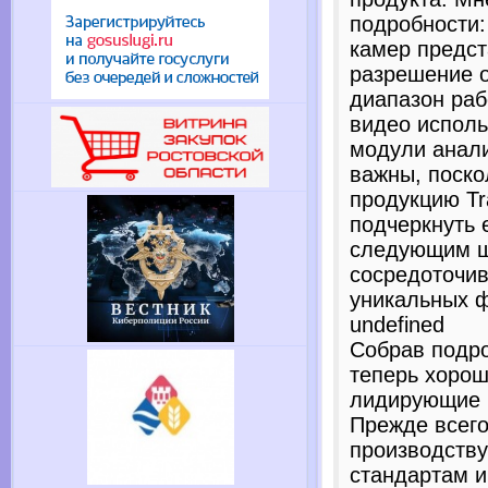
подробности:
камер предст
разрешение о
диапазон раб
видео исполь
модули анали
важны, поско
продукцию Tr
подчеркнуть 
следующим ш
сосредоточив
уникальных ф
undefined
Собрав подро
теперь хорош
лидирующие 
Прежде всего
производству
стандартам и