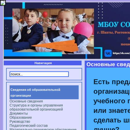
Навигация
Основные свед
Есть пред
организац
Сведения об образовательной
организации
учебного 
Основные сведения
Структура и органы управления
или знаете
образовательной организацией
Документы
Образование
сделать ш
Руководство
Педагогический состав
лучше?
Материально-техническое обеспечение