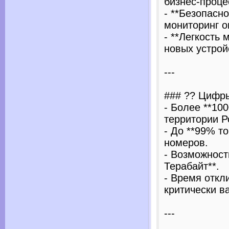
бизнес-проце
- **Безопасн
мониторинг о
- **Легкость
новых устрой
---
### ?? Цифр
- Более **10
территории Р
- До **99% т
номеров.
- Возможност
Терабайт**.
- Время откл
критически в
---