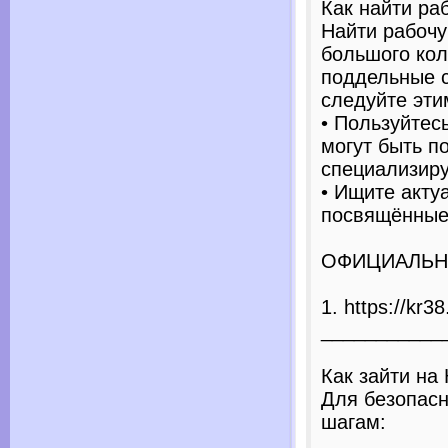
Как найти ра
Найти рабочу
большого ко
поддельные с
следуйте эти
• Пользуйтес
могут быть п
специализир
• Ищите акту
посвящённые 
ОФИЦИАЛЬНА
1. https://kr3
___________
Как зайти на 
Для безопасн
шагам: