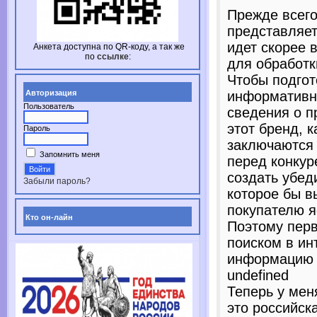
Прежде всего
представляет
идет скорее 
Анкета доступна по
QR-коду,
а так же
по
ссылке
:
для обработк
Чтобы подгот
Авторизация
информативно
Пользователь
сведения о п
этот бренд, 
Пароль
заключаются
Запомнить меня
перед конкур
создать убед
Забыли пароль?
которое бы в
покупателю я
Кто он-лайн
Поэтому пер
поиском в ин
информацию о
undefined
Теперь у мен
это российск