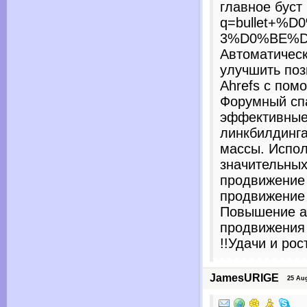
главное буст 
q=bullet+
3%D0%BE%
Автоматическ
улучшить поз
Ahrefs с пом
Форумный сп
эффективные
линкбилдинга
массы. Испол
значительных
продвижение 
продвижение 
Повышение ав
продвижения 
!!Удачи и рос
JamesURIGE
25 Augu