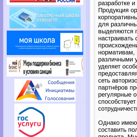
разработке и
Продукция о
корпоративны
для различны
выделяются г
настраивать 
происхождени
нормативам, 
различными 
уделяет особ
предоставляя
сеть авториз
партнёров п
регулярные о
способствует
сотрудничест
Однако имею
составить по
продукта. Мн