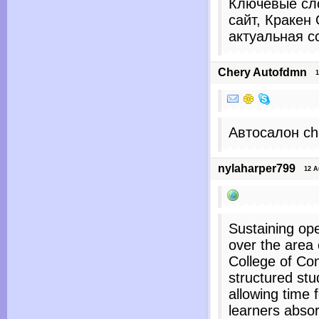
Ключевые сло
сайт, Кракен
актуальная с
Chery Autofdmn
13
Автосалон che
nylaharper799
12 Aug
Sustaining ope
over the area 
College of Co
structured stu
allowing time 
learners absor