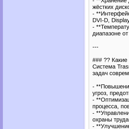
- **Хранение
жёстких диск
- **Интерфейс
DVI-D, Displ
- **Температ
диапазоне от
---
### ?? Какие
Система Tras
задач соврем
- **Повышени
угроз, предо
- **Оптимиза
процесса, по
- **Управлен
охраны труда
- **Улучшени