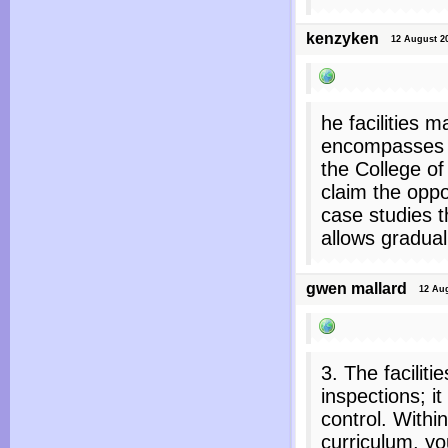
kenzyken
12 August 202
he facilities m
encompasses p
the College o
claim the opp
case studies th
allows gradual 
gwen mallard
12 Augu
3. The faciliti
inspections; 
control. With
curriculum, yo