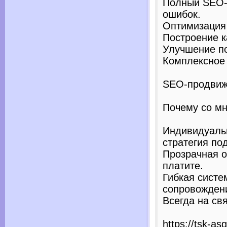
Полный SEO-а
ошибок.
Оптимизация 
Построение к
Улучшение по
Комплексное 
SEO-продвиж
Почему со мн
Индивидуаль
стратегия по
Прозрачная о
платите.
Гибкая систе
сопровождени
Всегда на св
https://tsk-as