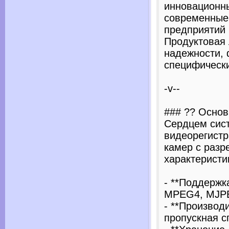
инновационн
современные
предприятий 
Продуктовая 
надежности,
специфически
-v--
### ?? Основ
Сердцем сист
видеорегистр
камер с разр
характеристи
- **Поддержка
MPEG4, MJP
- **Производ
пропускная с