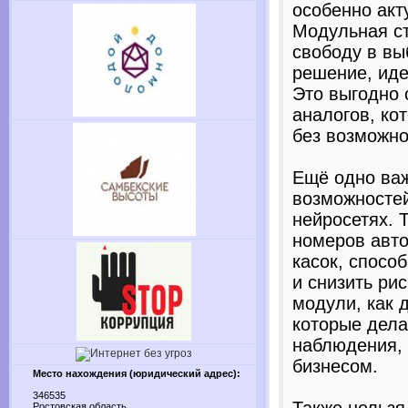
особенно акт
Модульная с
свободу в вы
решение, иде
Это выгодно 
аналогов, ко
без возможно
Ещё одно ва
возможностей
нейросетях. 
номеров авто
касок, спосо
и снизить ри
модули, как 
которые дела
наблюдения,
бизнесом.
Место нахождения (юридический адрес):
346535
Ростовская область