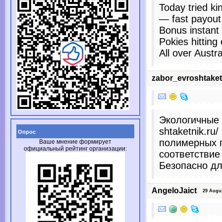
Today tried ki
— fast payout
Bonus instant 
Pokies hitting 
All over Austra
zabor_evroshtake
Экологичные р
shtaketnik.r
Опрос
полимерных п
Ваше мнение формирует
официальный рейтинг организации:
соответствие
Безопасно дл
AngeloJaict
29 August