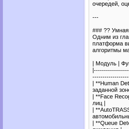
очередей, оц
---
### ?? Умная
Одним из гла
платформа в
алгоритмы м
| Модуль | Фу
|-----------------
------------------
| **Human De
заданной зоне
| **Face Reco
лиц |
| **AutoTRAS
автомобильны
| **Queue Det