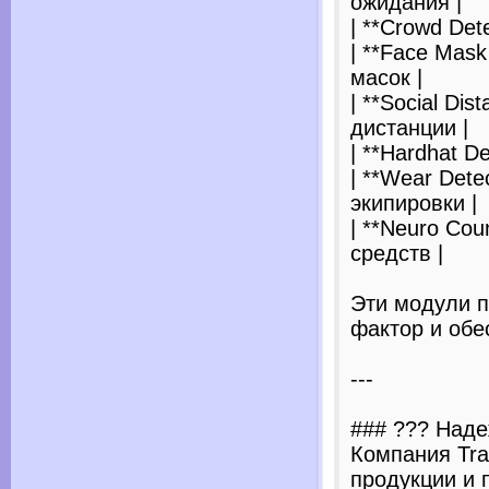
ожидания |
| **Crowd Det
| **Face Mask
масок |
| **Social Di
дистанции |
| **Hardhat D
| **Wear Det
экипировки |
| **Neuro Cou
средств |
Эти модули 
фактор и обе
---
### ??? Наде
Компания Tra
продукции и 