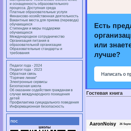
и оснащенность образовательного
процесса. Доступная среда
Платные образовательные услуги
Финансово-хозяйственная деятельность
Вакантные места для приема (перевода)
Есть пред
обучающихся
Стипендии и меры поддержки
обучающихся
организац
Международное сотрудничество
Организация питания в
или знаете
образовательной организации
Образовательные стандарты и
лучше?
требования
Педагог года - 2024
Педагог года - 2023
Написать о п
Обратная связь
"Горячие линии"
Электронные сервисы
Безопасная школа
Об оказании содействия гражданам в
Гостевая книга
случае международного похищения
детей
Профилактика суицидального поведения
Информационная безопасность
ПОС
AaronNoisy
26 Septem
школы