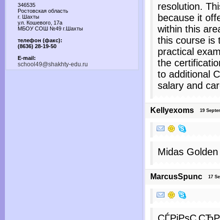
resolution. Th
346535
Ростовская область
because it offe
г. Шахты
ул. Кошевого, 17а
within this are
МБОУ СОШ №49 г.Шахты
this course is
телефон (факс):
(8636) 28-19-50
practical examp
E-mail:
the certificati
school49@shakhty-edu.ru
to additional 
salary and ca
Kellyexoms
19 Septemb
Midas Golden
MarcusSpunc
17 Sep
СЃРјРѕС‚СЂР