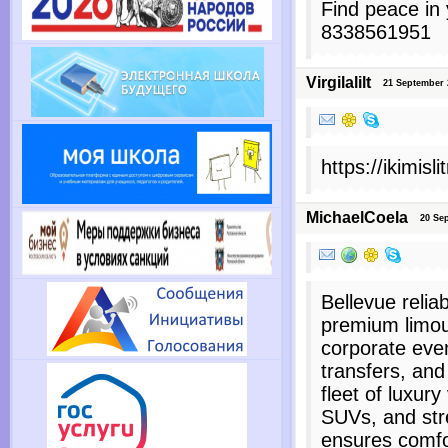
Find peace in 
8338561951
Virgilalilt
21 September 2
https://ikimisli
MichaelCoela
20 Sept
Bellevue reliab
premium limous
corporate even
transfers, and
fleet of luxury
SUVs, and stre
ensures comfor