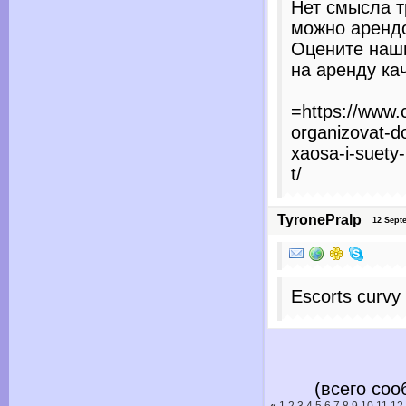
Нет смысла т
можно аренд
Оцените наш
на аренду ка
=https://www.
organizovat-d
xaosa-i-suety-
t/
TyronePralp
12 Septem
Escorts curvy
(всего соо