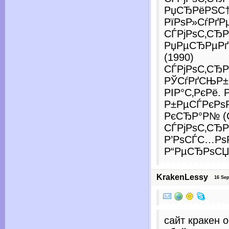
РџСЂРёРЅС†
РїРѕР»СѓРґРµ
СЃРјРѕС‚СЂР
РџРµСЂРµРґ
(1990)
СЃРјРѕС‚СЂР
РЎСѓРґСЊР±
РІР°С‚РєРё.
Р±РµСЃРєРѕ
РєСЂР°Р№ (С
СЃРјРѕС‚СЂР
Р’РѕСЃС…Рѕ
Р“РµСЂРѕСЏ 
KrakenLessy
16 Sept
сайт кракен 