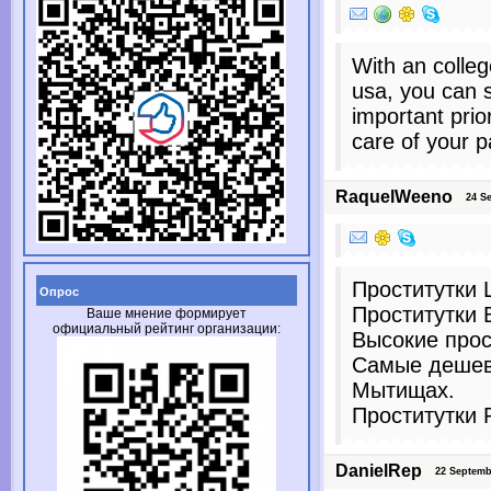
With an colleg
usa, you can 
important prio
care of your p
RaquelWeeno
24 Sep
Проститутки 
Опрос
Проститутки 
Ваше мнение формирует
официальный рейтинг организации:
Высокие прос
Самые дешев
Мытищах.
Проститутки
DanielRep
22 Septembe