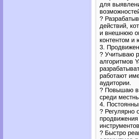
для выявлени
возможносте
? Разрабаты
действий, ко
и внешнюю оп
контентом и 
3. Продвижен
? Учитываю 
алгоритмов Y
разрабатыват
работают им
аудитории.
? Повышаю в
среди местны
4. Постоянны
? Регулярно 
продвижения
инструментов
? Быстро реа