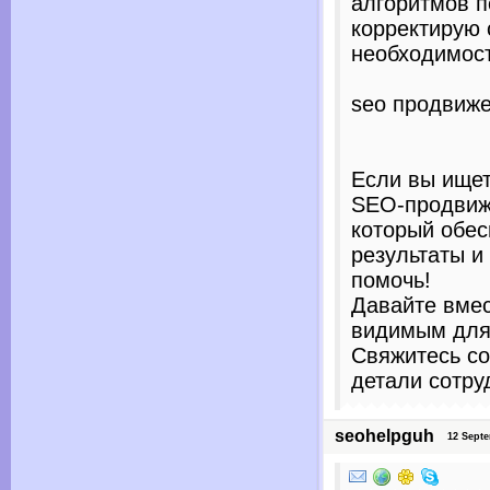
алгоритмов п
корректирую 
необходимост
seo продвиже
Если вы ищет
SEO-продвиж
который обес
результаты и
помочь!
Давайте вмес
видимым для
Свяжитесь со
детали сотру
seohelpguh
12 Septem