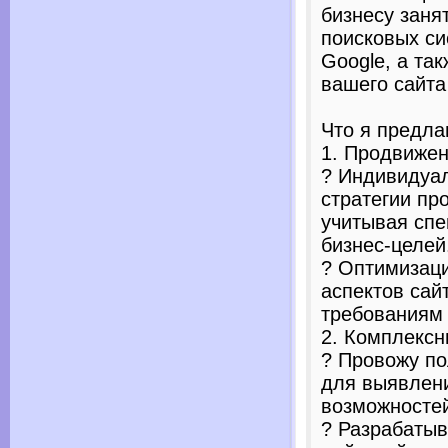
бизнесу заня
поисковых си
Google, а та
вашего сайта
Что я предла
1. Продвижен
? Индивидуа
стратегии пр
учитывая спе
бизнес-целей
? Оптимизаци
аспектов сай
требованиям
2. Комплексн
? Провожу по
для выявлени
возможносте
? Разрабаты