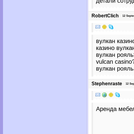
детали сотру
RobertClich
12 Septem
вулкан казин
казино вулка
вулкан рояль
vulcan casino
вулкан рояль
Stephenraste
12 Sept
Аренда мебе