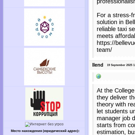
professionalis
For a stress-f
solution in Be
reliable taxi 
meets affordabi
https://bellev
team/
llend
19 September 2025 12:
At the Colleg
they deliver t
theory with re
let students 
manager job de
starts from co
estimation, bu
Место нахождения (юридический адрес):