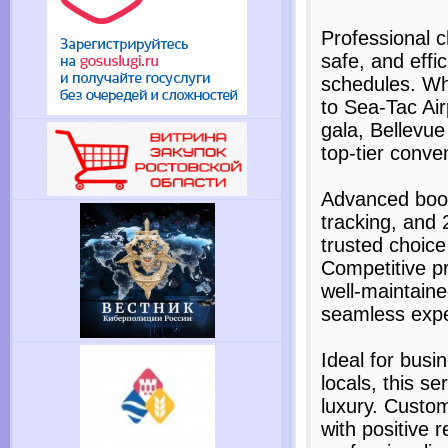
Professional c
safe, and effic
schedules. Wh
to Sea-Tac Air
gala, Bellevue 
top-tier conve
Advanced book
tracking, and 2
trusted choice 
Competitive pr
well-maintain
seamless expe
Ideal for busin
locals, this se
luxury. Custome
with positive r