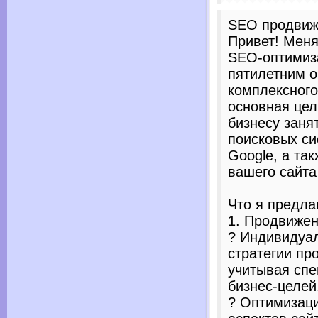
SEO продвиж
Привет! Меня
SEO-оптимиз
пятилетним о
комплексного
основная це
бизнесу заня
поисковых си
Google, а та
вашего сайта
Что я предла
1. Продвижен
? Индивидуа
стратегии пр
учитывая спе
бизнес-целей
? Оптимизаци