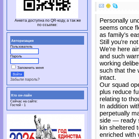
Personally und
Анкета доступна по
QR-коду,
а так же
по
ссылке
:
seems once flo
as family’s ea
Still you’re not
Авторизация
Пользователь
We’re here ai
and such warmt
Пароль
working delibe
Запомнить меня
such that the 
intact.
Забыли пароль?
Our squad ope
plus reduce f
Кто он-лайн
relating to tho
Сейчас на сайте:
In addition wit
Гостей - 1
perpetually ma
side — ready s
kin sheltered 
enriched with 