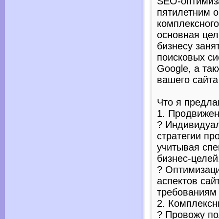
SEO-оптимиз
пятилетним о
комплексного
основная це
бизнесу заня
поисковых си
Google, а та
вашего сайта
Что я предла
1. Продвижен
? Индивидуа
стратегии пр
учитывая спе
бизнес-целей
? Оптимизаци
аспектов сай
требованиям
2. Комплексн
? Провожу по