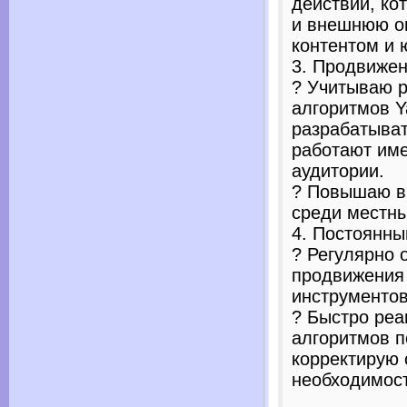
действий, ко
и внешнюю оп
контентом и 
3. Продвижен
? Учитываю 
алгоритмов Y
разрабатыват
работают им
аудитории.
? Повышаю в
среди местны
4. Постоянны
? Регулярно 
продвижения
инструментов
? Быстро реа
алгоритмов п
корректирую 
необходимост