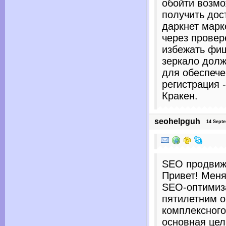
обойти возмо
получить дос
даркнет марк
через провер
избежать фиш
зеркало долж
для обеспече
регистрация 
Кракен.
seohelpguh
14 Septem
SEO продвиж
Привет! Меня
SEO-оптимиз
пятилетним о
комплексного
основная це