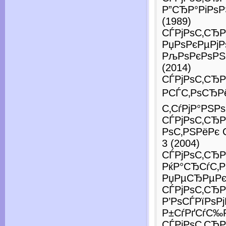
Р”СЂР°РіРѕР
(1989)
СЃРјРѕС‚СЂР
РџРѕРєРµРјР
РљРѕРєРѕРЅ
(2014)
СЃРјРѕС‚СЂР
РСЃС‚РѕСЂР
С‚СѓРјР°РЅРѕ
СЃРјРѕС‚СЂ
РѕС‚РЅРёРє
3 (2004)
СЃРјРѕС‚СЂР
РќР°СЂСѓС‚Р
РџРµСЂРµРєС
СЃРјРѕС‚СЂР
Р’РѕСЃРїРѕР
Р±СѓРґСѓС‰Р
СЃРјРѕС‚СЂР