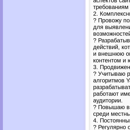
аспектов сай
требованиям
2. Комплексн
? Провожу по
для выявлени
возможносте
? Разрабаты
действий, ко
и внешнюю оп
контентом и 
3. Продвижен
? Учитываю 
алгоритмов Y
разрабатыват
работают им
аудитории.
? Повышаю в
среди местны
4. Постоянны
? Регулярно 