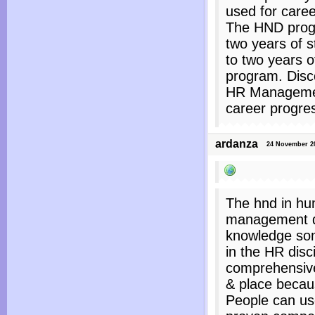
used for care
The HND progr
two years of s
to two years 
program. Disc
HR Managemen
career progre
ardanza
24 November 202
The hnd in h
management de
knowledge so
in the HR disc
comprehensive 
& place becaus
People can use