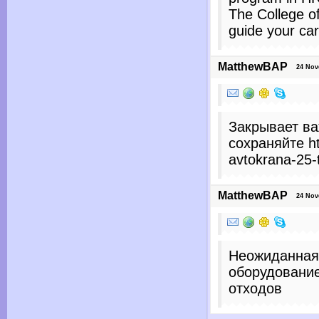
The College o
guide your ca
MatthewBAP
24 Nove
Закрывает в
сохраняйте ht
avtokrana-25-
MatthewBAP
24 Nove
Неожиданная 
оборудование
отходов