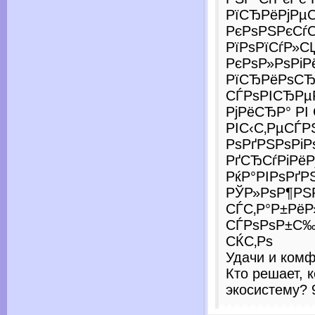
РїСЂРёРјРµ
РєРѕРЅРєСѓ
РїРѕРїСѓР»С
РєРѕР»РѕРі
РїСЂРёРѕСЂ
СЃРѕРІСЂРµ
РјРёСЂР° РІ
РІС‹С‚РµСЃ
РѕРґРЅРѕРіР
РґСЂСѓРіРёРј
РќР°РІРѕРґР
РЎР»РѕР¶РЅ
СЃС‚Р°Р±Рё
СЃРѕРѕР±С‰Р
СЌС‚Рѕ
Удачи и комф
Кто решает, 
экосистему? 