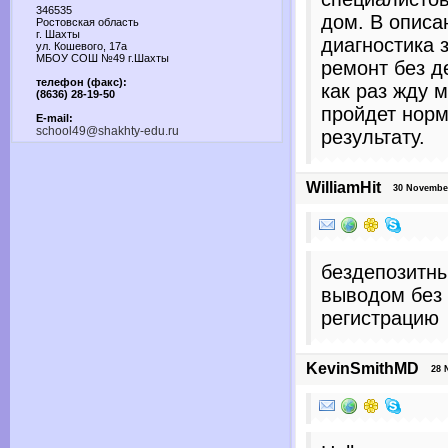
346535
дом. В описа
Ростовская область
г. Шахты
диагностика 
ул. Кошевого, 17а
МБОУ СОШ №49 г.Шахты
ремонт без д
телефон (факс):
как раз жду 
(8636) 28-19-50
пройдет норм
E-mail:
school49@shakhty-edu.ru
результату.
WilliamHit
30 November 
бездепозитны
выводом без 
регистрацию
KevinSmithMD
28 No