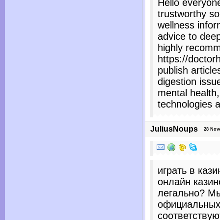
Hello everyone
trustworthy so
wellness info
advice to deep
highly recomm
https://docto
publish articl
digestion issu
mental health,
technologies 
JuliusNoups
28 Novem
играть в кази
онлайн казин
легально? Мы
официальных 
соответствую