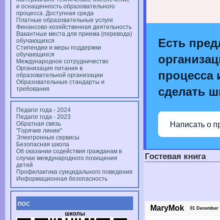
и оснащенность образовательного
процесса. Доступная среда
Платные образовательные услуги
Финансово-хозяйственная деятельность
Вакантные места для приема (перевода)
Есть пред
обучающихся
Стипендии и меры поддержки
обучающихся
организац
Международное сотрудничество
Организация питания в
процесса и
образовательной организации
Образовательные стандарты и
сделать ш
требования
Педагог года - 2024
Педагог года - 2023
Написать о п
Обратная связь
"Горячие линии"
Электронные сервисы
Безопасная школа
Об оказании содействия гражданам в
Гостевая книга
случае международного похищения
детей
Профилактика суицидального поведения
Информационная безопасность
ПОС
MaryMok
01 December 2
школы