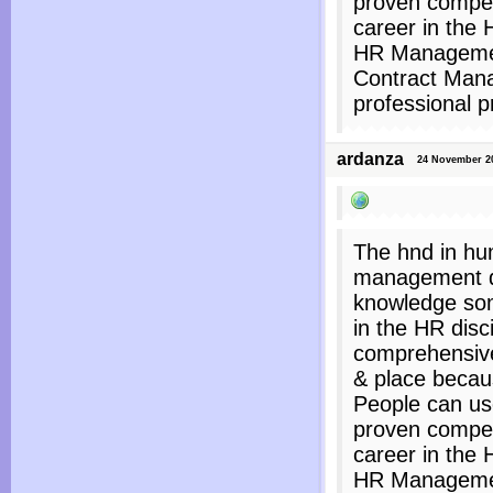
proven compet
career in the 
HR Managemen
Contract Mana
professional p
ardanza
24 November 202
The hnd in h
management de
knowledge so
in the HR disc
comprehensive 
& place becaus
People can use
proven compet
career in the 
HR Managemen