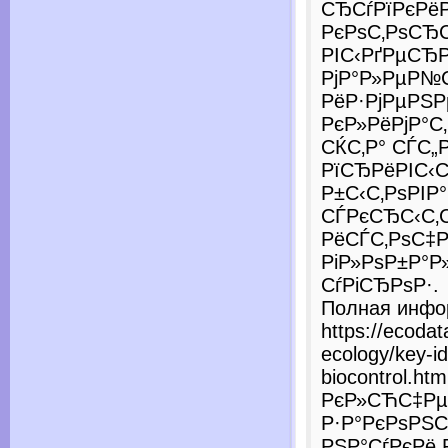
СЂСѓРїРєРёР
РєРѕС‚РѕСЂ
РІС‹РґРµСЂР
РјР°Р»РµР№
РёР·РјРµРЅ
РєР»РёРјР°С
СЌС‚Р° СЃС„
РїСЂРёРІС‹
Р±С‹С‚РѕРІР
СЃРєСЂС‹С‚С
РёСЃС‚РѕС‡Р
РіР»РѕР±Р°
СѓРіСЂРѕР·.
Полная инфо
https://ecodat
ecology/key-id
biocontrol.htm
РєР»СЋС‡Рµ
Р·Р°РєРѕРЅС
РЅР°СѓРєРё