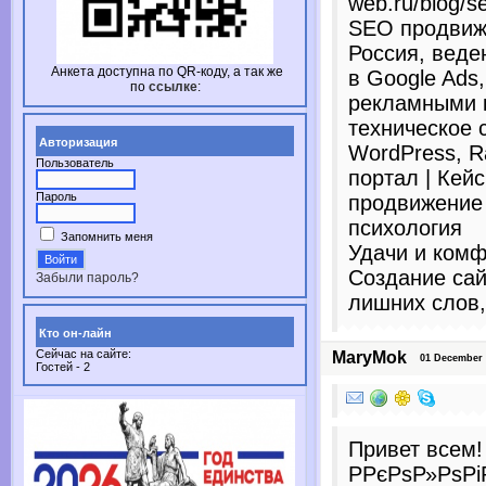
web.ru/blog/s
SEO продвиж
Россия, веде
Анкета доступна по
QR-коду,
а так же
в Google Ads
по
ссылке
:
рекламными 
техническое 
Авторизация
WordPress, 
Пользователь
портал | Кей
Пароль
продвижение
психология
Запомнить меня
Удачи и комф
Создание сай
Забыли пароль?
лишних слов,
Кто он-лайн
Сейчас на сайте:
MaryMok
01 December 2
Гостей - 2
Привет всем!
Р­РєРѕР»РѕР