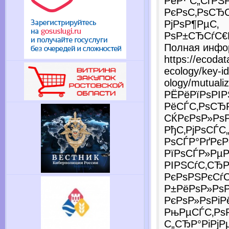
РёР· С„СѓРЅР
РєРѕС‚РѕСЂС
РјРѕР¶РµС‚
РѕР±СЂСѓС€
Полная инфо
https://ecodat
ecology/key-i
ology/mutuali
РЁРёРїРѕРІР
РёСЃС‚РѕСЂ
СЌРєРѕР»РѕР
РђС‚РјРѕСЃ
РѕСЃР°РґРєР
РїРѕСЃР»РµР
РІРЅСѓС‚СЂР
РєРѕРЅРєСѓ
Р±РёРѕР»РѕР
РєРѕР»РѕРіР
РњРµСЃС‚Рѕ
С„СЂР°РіРјР