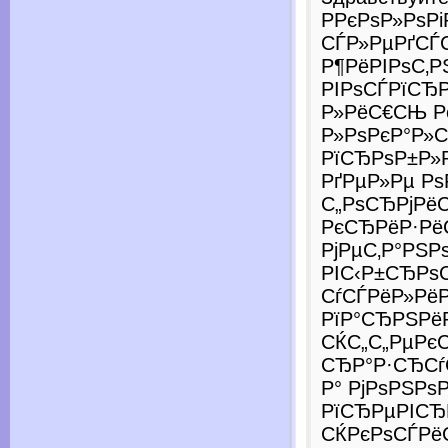
Р­РєРѕР»РѕР
СЃР»РµРґСЃ
Р¶РёРІРѕС‚Р
РІРѕСЃРїСЂ
Р»РёС€СЊ Р
Р»РѕРєР°Р»
РїСЂРѕР±Р»Р
РґРµР»Рµ Рѕ
С„РѕСЂРјРё
РєСЂРёР·Рё
РјРµС‚Р°РЅР
РІС‹Р±СЂРѕ
СѓСЃРёР»РёР
РїР°СЂРЅРё
СЌС„С„РµРєС
СЂР°Р·СЂСѓС
Р° РјРѕРЅРѕ
РїСЂРµРІСЂ
СЌРєРѕСЃРёС