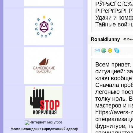
РЎРѕСЃСѓС‰
РІРёРґРѕРІ 
Удачи и комф
Тайные войн
Ronaldlunny
01 Dece
Всем привет.
ситуацией: з
ключ вообще 
Сначала про
легонько пост
толку ноль. В
мастеров и н
https://avers
специализаци
фурнитуре, п
Место нахождения (юридический адрес):
специалистов