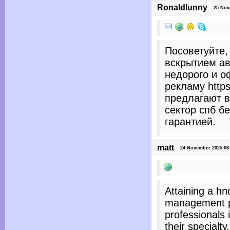
Ronaldlunny
25 Nove
Посоветуйте,
вскрытием ав
недорого и о
рекламу https
предлагают в
сектор спб бе
гарантией.
matt
24 November 2025 06:
Attaining a h
management p
professionals 
their specialty