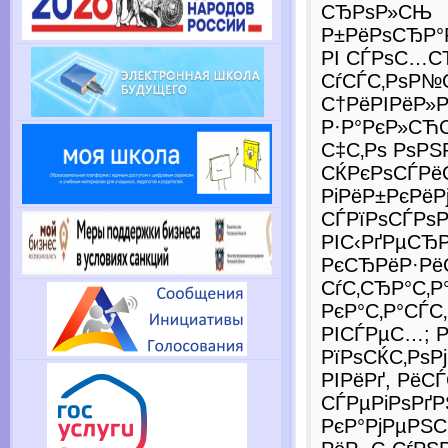
СЂРѕР»СЊ
Р±РёРѕСЂР°
РІ СЃРѕС…С
СѓСЃС‚РѕР№
С†РёРІРёР»Р
Р·Р°РєР»СЋС
С‡С‚Рѕ РѕРЅ
СЌРєРѕСЃРёС
РіРёР±РєРёР
СЃРїРѕСЃРѕР
РІС‹РґРµСЂ
РєСЂРёР·РёС
СѓС‚СЂР°С‚Р
РєР°С‚Р°СЃ
РІСЃРµС…; 
РїРѕСЌС‚РѕР
РІРёРґ, РёС
СЃРµРіРѕРґР
РєР°РјРµРЅС