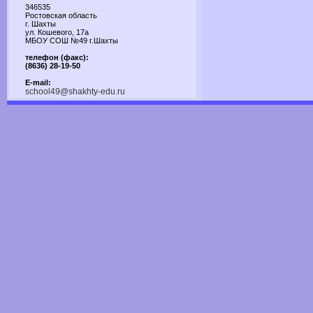
346535
Ростовская область
г. Шахты
ул. Кошевого, 17а
МБОУ СОШ №49 г.Шахты
телефон (факс):
(8636) 28-19-50
E-mail:
school49@shakhty-edu.ru