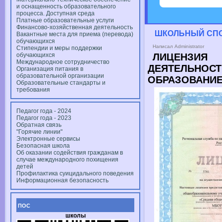
и оснащенность образовательного
процесса. Доступная среда
Платные образовательные услуги
Финансово-хозяйственная деятельность
ШКОЛЬНЫЙ
СП
Вакантные места для приема (перевода)
обучающихся
Написал Administrator
Стипендии и меры поддержки
обучающихся
ЛИЦЕНЗИЯ
Международное сотрудничество
ДЕЯТЕЛЬНОС
Организация питания в
образовательной организации
ОБРАЗОВАНИЕ
Образовательные стандарты и
требования
Педагог года - 2024
Педагог года - 2023
Обратная связь
"Горячие линии"
Электронные сервисы
Безопасная школа
Об оказании содействия гражданам в
случае международного похищения
детей
Профилактика суицидального поведения
Информационная безопасность
ПОС
школы