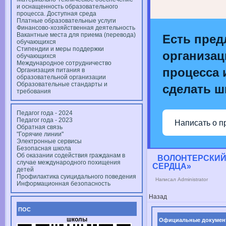
и оснащенность образовательного
процесса. Доступная среда
Платные образовательные услуги
Финансово-хозяйственная деятельность
Вакантные места для приема (перевода)
Есть пред
обучающихся
Стипендии и меры поддержки
организац
обучающихся
Международное сотрудничество
процесса и
Организация питания в
образовательной организации
Образовательные стандарты и
сделать ш
требования
Педагог года - 2024
Педагог года - 2023
Написать о п
Обратная связь
"Горячие линии"
Электронные сервисы
Безопасная школа
Об оказании содействия гражданам в
ВОЛОНТЕРСКИЙ
случае международного похищения
СЕРДЦА»
детей
Профилактика суицидального поведения
Написал Administrator
Информационная безопасность
Назад
ПОС
школы
Официальные докумен