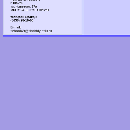
г. Шахты
ул. Кошевого, 17а
МБОУ СОШ №49 г.Шахты
телефон (факс):
(8636) 28-19-50
E-mail:
school49@shakhty-edu.ru