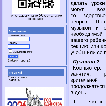
делать урок
могут воз
со здоровье
Анкета доступна по
QR-коду,
а так же
по
ссылке
:
невроз. Поэ
музыкой
и с
Авторизация
необходимо
Пользователь
вашего ребенк
Пароль
секцию или к
учебы или
со 
Запомнить меня
Правило 2
Забыли пароль?
Компьютер,
занятия, т
Кто он-лайн
Сейчас на сайте:
зрительной
Гостей - 5
продолжатьс
в день.
Так считают