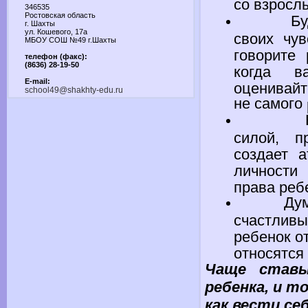
со взросл
346535
Ростовская область
Будьт
г. Шахты
ул. Кошевого, 17а
своих чу
МБОУ СОШ №49 г.Шахты
говорите 
телефон (факс):
(8636) 28-19-50
когда в
E-mail:
оценивайт
school49@shakhty-edu.ru
не самого
Не до
силой, 
создает 
личности 
права реб
Дума
счастли
ребенок о
относятся
Чаще став
ребенка,
и то
как вести се