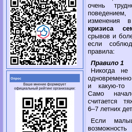
очень труд
поведением,
изменения
в
кризиса се
срывов
и бол
если соблю
правила:
Правило 1
Никогда
не 
одновремен
Опрос
Ваше мнение формирует
и какую-то
с
официальный рейтинг организации:
Само начал
считается т
6–7 летних
дет
Если ма
возможность