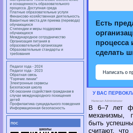
и оснащенность образовательного
процесса. Доступная среда
Платные образовательные услуги
Финансово-хозяйственная деятельность
Вакантные места для приема (перевода)
Есть пред
обучающихся
Стипендии и меры поддержки
организац
обучающихся
Международное сотрудничество
процесса и
Организация питания в
образовательной организации
Образовательные стандарты и
сделать ш
требования
Педагог года - 2024
Педагог года - 2023
Написать о п
Обратная связь
"Горячие линии"
Электронные сервисы
Безопасная школа
Об оказании содействия гражданам в
У ВАС ПЕРВОК
случае международного похищения
детей
Написал Administrator
Профилактика суицидального поведения
В
6–7 лет
фо
Информационная безопасность
механизмы, 
быть успешн
ПОС
школы
считают, чт