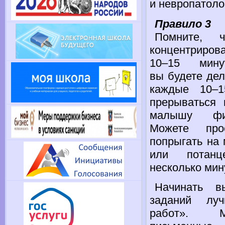
и невропатоло
Правило 3
Помните, 
концентриров
10–15 минут
вы будете
дел
каждые
10–
прерываться
малышу физ
Можете про
попрыгать
на 
или потанц
несколько мин
Начинать в
заданий лу
работ». М