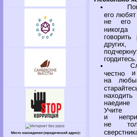
Показыв
его любят
не его
д
никогд
говорить
други
подчер
гордитесь.
Следуе
и
честно
на любы
старай
находить
наедин
Учите
и непри
не тол
сверс
Место нахождения (юридический адрес):