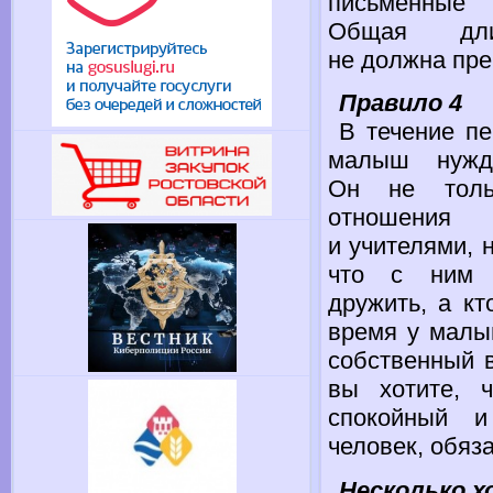
письменные
Общая длит
не должна
пре
Правило 4
В течение п
малыш нуж
Он не толь
отношени
и учителями,
что
с ним
дружить,
а кт
время
у мал
собственный 
вы хотите,
ч
спокойный
и
человек, обяза
Несколько х