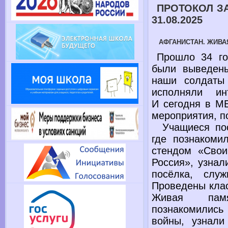
ПРОТОКОЛ З
31.08.2025
АФГАНИСТАН. ЖИВА
Прошло
34 го
были выведены
наши солдат
исполняли ин
И сегодня
в М
мероприятия, 
Учащиеся пос
где познакоми
стендом «Свои
Россия», узнал
посёлка, сл
Проведены кла
Живая пам
познакомилис
войны, узнал