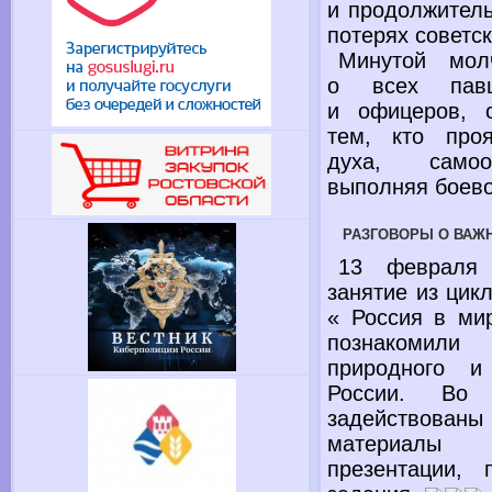
и продолжитель
потерях советс
Минутой мол
о всех
павш
и офицеров,
о
тем, кто про
духа, самоот
выполняя боево
РАЗГОВОРЫ О ВАЖ
13 февраля 
занятие
из цик
« Россия
в ми
познакоми
природного
и
России.
Во 
задействов
материалы 
презентации, 