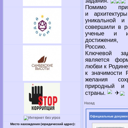
задания.
Помимо прир
и архитектуры
уникальной и
совершили
в р
ученые
и ис
достижения,
Россию.
Ключевой за
является форм
любви
к Родине
к значимости
Р
желания со
природный
и 
страны.
Назад
Официальные докумен
Место нахождения (юридический адрес):