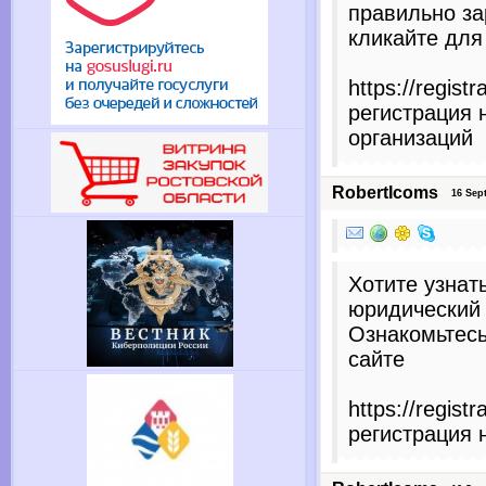
правильно за
кликайте для
https://regist
регистрация 
организаций
RobertIcoms
16 Sept
Хотите узнат
юридический
Ознакомьтес
сайте
https://regist
регистрация 