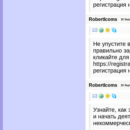
регистрация 
RobertIcoms
16 Sept
Не упустите 
правильно за
кликайте для
https://regist
регистрация 
RobertIcoms
16 Sept
Узнайте, как
и начать дея
некоммерческ