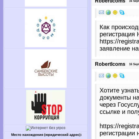
RobertIcoms
16 Sept
Как происход
регистрация 
https://regist
заявление на
RobertIcoms
16 Sept
Хотите узнать
документы н
через Госусл
ссылке и пол
https://registr
регистрации 
Место нахождения (юридический адрес):