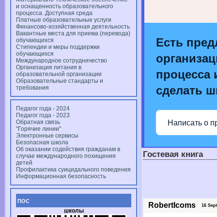
и оснащенность образовательного
процесса. Доступная среда
Платные образовательные услуги
Финансово-хозяйственная деятельность
Вакантные места для приема (перевода)
Есть пред
обучающихся
Стипендии и меры поддержки
обучающихся
организац
Международное сотрудничество
Организация питания в
процесса и
образовательной организации
Образовательные стандарты и
сделать ш
требования
Педагог года - 2024
Педагог года - 2023
Написать о п
Обратная связь
"Горячие линии"
Электронные сервисы
Безопасная школа
Об оказании содействия гражданам в
Гостевая книга
случае международного похищения
детей
Профилактика суицидального поведения
Информационная безопасность
ПОС
RobertIcoms
16 Sept
школы