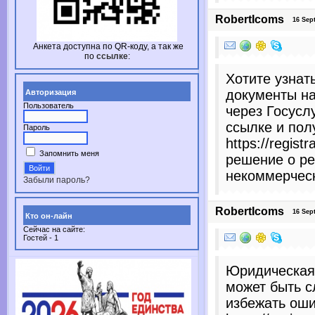
RobertIcoms
16 Sept
Анкета доступна по
QR-коду,
а так же
по
ссылке
:
Хотите узнать
документы н
Авторизация
Пользователь
через Госусл
ссылке и пол
Пароль
https://regist
Запомнить меня
решение о ре
некоммерческ
Забыли пароль?
RobertIcoms
16 Sept
Кто он-лайн
Сейчас на сайте:
Гостей - 1
Юридическая
может быть с
избежать оши