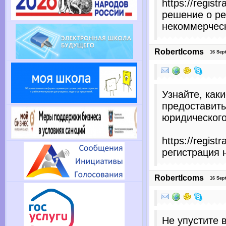
https://regist
решение о ре
некоммерческ
RobertIcoms
16 Sept
Узнайте, как
предоставит
юридическог
https://registr
регистрация 
RobertIcoms
16 Sept
Не упустите 