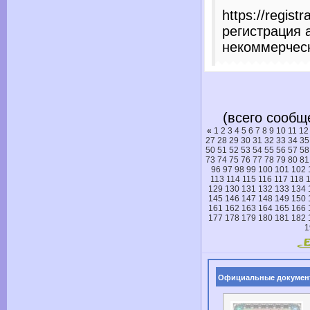
https://registr
регистрация 
некоммерческ
(всего сообще
«
1
2
3
4
5
6
7
8
9
10
11
12
27
28
29
30
31
32
33
34
35
50
51
52
53
54
55
56
57
58
73
74
75
76
77
78
79
80
81
96
97
98
99
100
101
102
113
114
115
116
117
118
129
130
131
132
133
134
145
146
147
148
149
150
161
162
163
164
165
166
177
178
179
180
181
182
1
Официальные докумен