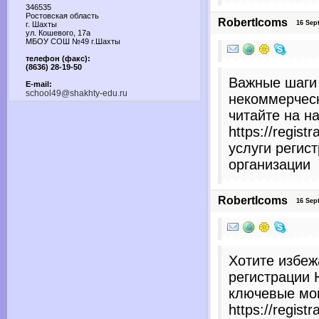
346535
Ростовская область
RobertIcoms
16 Sept
г. Шахты
ул. Кошевого, 17а
МБОУ СОШ №49 г.Шахты
телефон (факс):
(8636) 28-19-50
Важные шаги
E-mail:
school49@shakhty-edu.ru
некоммерческ
читайте на н
https://regist
услуги регис
организации
RobertIcoms
16 Sept
Хотите избеж
регистрации 
ключевые мо
https://regist