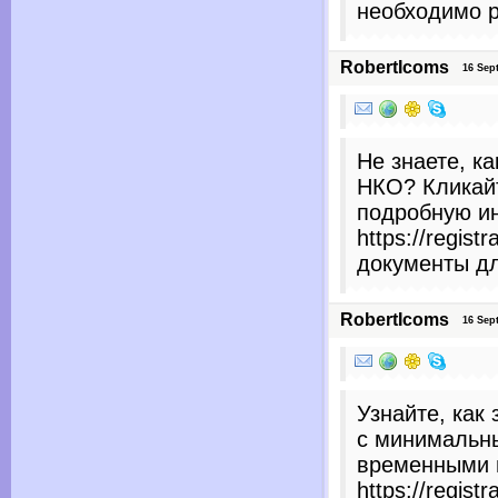
необходимо р
RobertIcoms
16 Sept
Не знаете, к
НКО? Кликайт
подробную и
https://regist
документы дл
RobertIcoms
16 Sept
Узнайте, как
с минимальн
временными 
https://regist