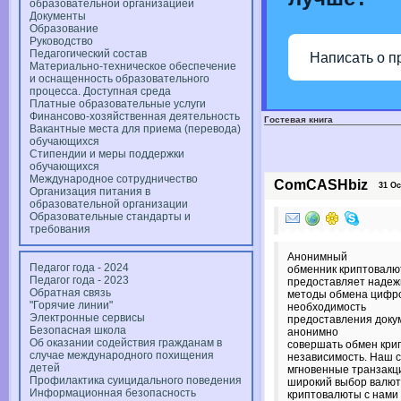
образовательной организацией
Документы
Образование
Руководство
Педагогический состав
Написать о п
Материально-техническое обеспечение
и оснащенность образовательного
процесса. Доступная среда
Платные образовательные услуги
Финансово-хозяйственная деятельность
Гостевая книга
Вакантные места для приема (перевода)
обучающихся
Стипендии и меры поддержки
обучающихся
Международное сотрудничество
ComCASHbiz
31 Oct
Организация питания в
образовательной организации
Образовательные стандарты и
требования
Анонимный
Педагог года - 2024
обменник криптовал
Педагог года - 2023
предоставляет наде
Обратная связь
методы обмена цифро
"Горячие линии"
необходимость
Электронные сервисы
предоставления доку
Безопасная школа
анонимно
Об оказании содействия гражданам в
совершать обмен кри
случае международного похищения
независимость. Наш 
детей
мгновенные транзакц
Профилактика суицидального поведения
широкий выбор валют
Информационная безопасность
криптовалюты с нами