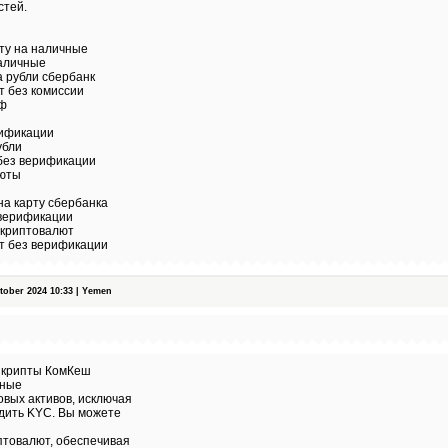
стей.
ту на наличные
наличные
 рубли сбербанк
т без комиссии
фф
рификации
убли
 без верификации
люты
на карту сбербанка
 верификации
 криптовалют
т без верификации
ober 2024 10:33 | Yemen
 крипты КомКеш
жные
вых активов, исключая
дить KYC. Вы можете
птовалют, обеспечивая