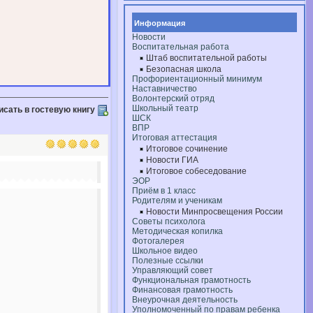
Информация
Новости
Воспитательная работа
Штаб воспитательной работы
Безопасная школа
Профориентационный минимум
Наставничество
Волонтерский отряд
Школьный театр
исать в гостевую книгу
ШСК
ВПР
Итоговая аттестация
Итоговое сочинение
Новости ГИА
Итоговое собеседование
ЭОР
Приём в 1 класс
Родителям и ученикам
Новости Минпросвещения России
Советы психолога
Методическая копилка
Фотогалерея
Школьное видео
Полезные ссылки
Управляющий совет
Функциональная грамотность
Финансовая грамотность
Внеурочная деятельность
Уполномоченный по правам ребенка