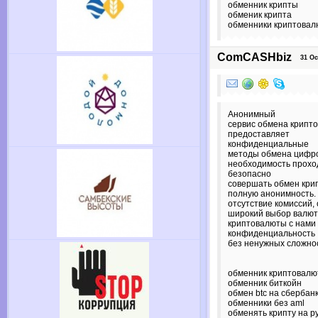
обменник крипты
обменик крипта
обменники криптова
ComCASHbiz
31 Oct
Анонимный
сервис обмена крип
предоставляет
конфиденциальные
методы обмена цифро
необходимость прохо
безопасно
совершать обмен кри
полную анонимность.
отсутствие комиссий,
широкий выбор валют
криптовалюты с нами
конфиденциальность
без ненужных сложно
обменник криптовалю
обменник биткойн
обмен btc на сбербан
обменники без aml
обменять крипту на р