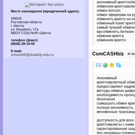
анонимный криптооб
обменник криптовал
обмен toncoin
Место нахождения (юридический адрес):
обмен эфириума на р
346535
обменять крипту на 
Ростовская область
обменный пункт крип
г. Шахты
самый лучший обменн
ул. Кошевого, 17а
как обменять биткоин
МБОУ СОШ №49 г.Шахты
обменик крипта
обменник крипто
телефон (факс):
(8636) 28-19-50
E-mail:
ComCASHbiz
31 Oct
school49@shakhty-edu.ru
Анонимный
криптовалютный обме
предоставляет наде
методы обмена цифро
необходимость прохо
безопасно
совершать обмен кри
полную анонимность.
мгновенные транзакц
доступность для всех
криптовалюты с нами
гарантированную защ
без ненужных сложно