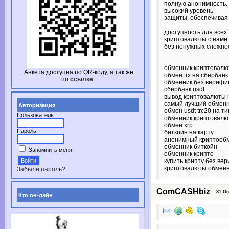
полную анонимность.
высокий уровень
защиты, обеспечивая
доступность для всех
криптовалюты с нами
без ненужных сложно
обменник криптовалю
Анкета доступна по
QR-коду,
а так же
обмен trx на сбербанк
по
ссылке
:
обменник без верифи
сбербанк usdt
вывод криптовалюты 
самый лучший обменн
Авторизация
обмен usdt trc20 на 
Пользователь
обменник криптовалю
обмен xrp
Пароль
биткоин на карту
анонимный криптооб
обменник биткойн
Запомнить меня
обменник крипто
купить крипту без ве
криптовалюты обмен
Забыли пароль?
ComCASHbiz
31 Oct
Кто он-лайн