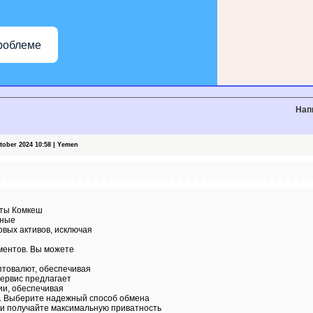
роблеме
Нап
ober 2024 10:58 | Yemen
юты Комкеш
жные
вых активов, исключая
ментов. Вы можете
птовалют, обеспечивая
сервис предлагает
ии, обеспечивая
. Выберите надежный способ обмена
 и получайте максимальную приватность