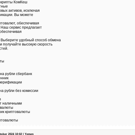
 крипты КомКеш
тные
вых активов, исключая
икации. Вы можете
птовалют, обеспечивая
 Наш сервис предлагает
 обеспечивая
. Выберите удобный способ обмена
и получайте высокую скорость
стей.
юты
 на рубли сбербанк
енник
 верификации
а рубли без комиссии
ф
т наличными
овалюты
ик криптовалюты
иптовалюты
ober 2024 10:02 | Yemen