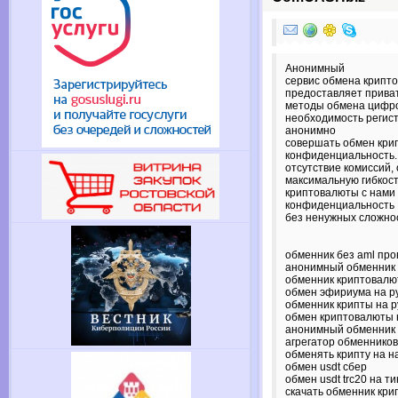
Анонимный
сервис обмена крип
предоставляет прива
методы обмена цифро
необходимость регис
анонимно
совершать обмен кри
конфиденциальность.
отсутствие комиссий,
максимальную гибкос
криптовалюты с нами
конфиденциальность
без ненужных сложно
обменник без aml про
анонимный обменник
обменник криптовалю
обмен эфириума на р
обменник крипты на р
обмен криптовалюты н
анонимный обменник
агрегатор обменнико
обменять крипту на 
обмен usdt сбер
обмен usdt trc20 на 
скачать обменник кр