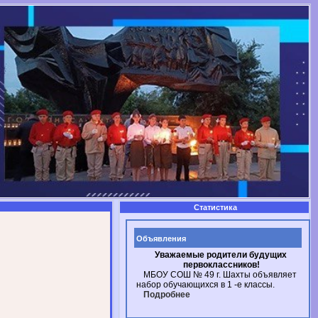
Статистика
Объявления
Уважаемые родители будущих
первоклассников!
МБОУ СОШ № 49
г. Шахты
объявляет
набор обучающихся в
1 -е
классы.
Подробнее