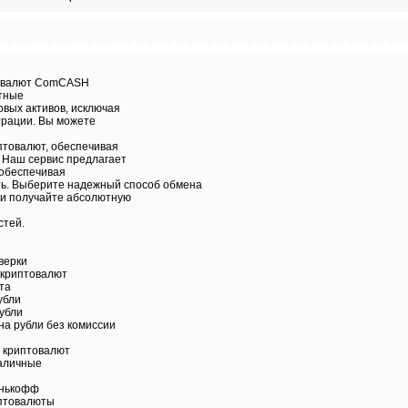
товалют ComCASH
тные
вых активов, исключая
трации. Вы можете
птовалют, обеспечивая
 Наш сервис предлагает
 обеспечивая
ть. Выберите надежный способ обмена
 и получайте абсолютную
стей.
верки
 криптовалют
та
убли
убли
а рубли без комиссии
в криптовалют
наличные
тинькофф
иптовалюты