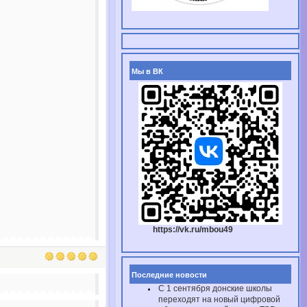
Мы в ВК
https://vk.ru/mbou49
Последние новости
С 1 сентября донские школы
переходят на новый цифровой