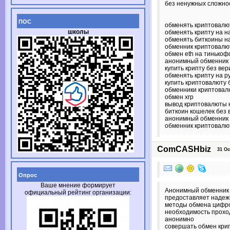
без ненужных сложно
ПОС
обменять криптовалю
школы
обменять крипту на 
обменять биткоины на
обменник криптовалю
обмен eth на тинько
анонимный обменник
купить крипту без ве
обменять крипту на р
купить криптовалюту
обменники криптова
обмен xrp
вывод криптовалюты 
биткоин кошелек без
анонимный обменник
обменник криптовалю
ComCASHbiz
31 Oct
Опрос
Ваше мнение формирует
Анонимный обменник
официальный рейтинг организации:
предоставляет наде
методы обмена цифро
необходимость прохо
анонимно
совершать обмен кри