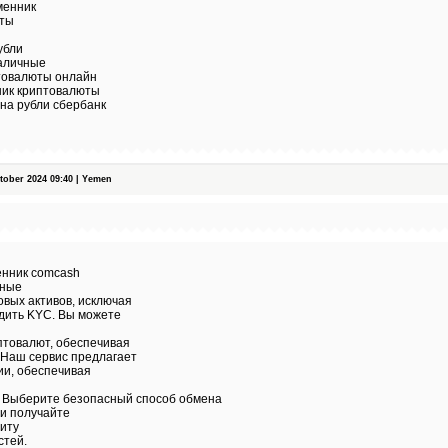
менник
юты
убли
наличные
товалюты онлайн
ик криптовалюты
 на рубли сбербанк
ober 2024 09:40 | Yemen
нник comcash
жные
вых активов, исключая
дить KYC. Вы можете
птовалют, обеспечивая
 Наш сервис предлагает
ии, обеспечивая
. Выберите безопасный способ обмена
 и получайте
иту
стей.