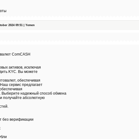
люты
ober 2024 09:51 | Yemen
товалют ComCASH
вых активов, исключая
дить KYC. Вы можете
птовалют, обеспечивая
 Наш сервис предлагает
 обеспечивая
. Выберите надежный способ обмена
 и получайте абсолютную
стей.
т без верификации
к
убли