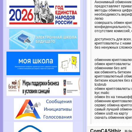
Анонимный обменник
предоставляет прива
методы обмена цифро
необходимость вериф
легко
совершать обмен кри
конфиденциальность.
отсутствие комиссий,
доступность для всех
криптовалюты с нами 
без ненужных сложно
обменник криптовал
обмен криптовалюты
обменники без aml
как обменять биткоин
криптовалютный обм
биткоин кошелек без
tcsbrub
обмен криптовалюты н
kyc matic
обмен trx на тинькоф
обменник криптовалю
сервис обмена крипт
самый лучший обменн
обмен usdt на карту
скачать обменник кр
ComCASHbiz
31 Oct