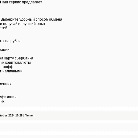
 Наш сервис предлагает
. Выберите удобный способ обмена
 и получайте лучший опыт
стей.
ты на рубли
кации
на карту сбербанка
ик криптовалюты
тинькофф
т наличными
менник
рификации
ник
ober 2024 10:28 | Yemen