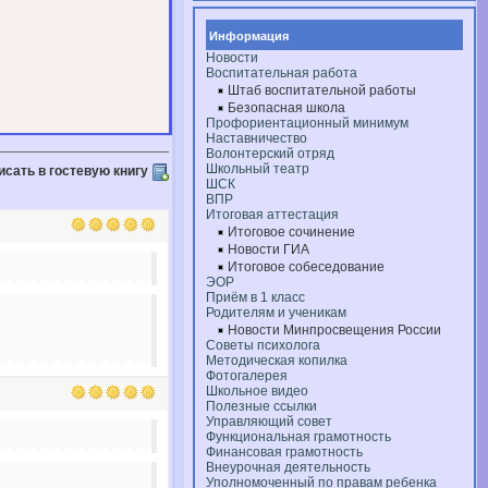
Информация
Новости
Воспитательная работа
Штаб воспитательной работы
Безопасная школа
Профориентационный минимум
Наставничество
Волонтерский отряд
Школьный театр
исать в гостевую книгу
ШСК
ВПР
Итоговая аттестация
Итоговое сочинение
Новости ГИА
Итоговое собеседование
ЭОР
Приём в 1 класс
Родителям и ученикам
Новости Минпросвещения России
Советы психолога
Методическая копилка
Фотогалерея
Школьное видео
Полезные ссылки
Управляющий совет
Функциональная грамотность
Финансовая грамотность
Внеурочная деятельность
Уполномоченный по правам ребенка