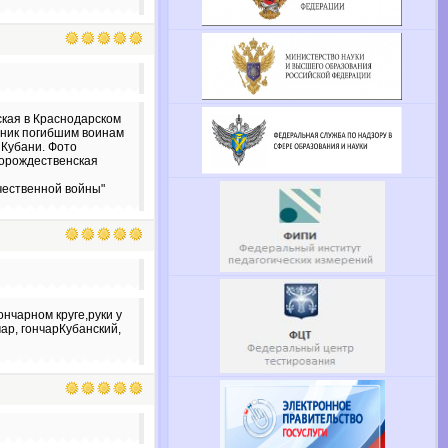
ская в Краснодарском
тник погибшим воинам
 Кубани. Фото
ворождественская
чественной войны"
гончарном круге,руки у
чар, гончарКубанский,