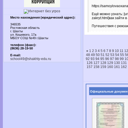
https://samoylovaoxana.
Ещё можно узнать: [url=h
Место нахождения (юридический адрес):
zakryt.html]как зайти 
346535
Путешествия с рюкза
Ростовская область
г. Шахты
ул. Кошевого, 17а
МБОУ СОШ №49 г.Шахты
телефон (факс):
(8636) 28-19-50
«
1
2
3
4
5
6
7
8
9
10
11
1
48
49
50
51
52
53
54
55
5
E-mail:
school49@shakhty-edu.ru
92
93
94
95
96
97
98
99
1
126
127
128
129
130
131
157
158
159
160
161
162
Официальные докумен