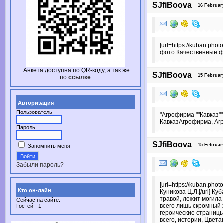
SJfiBoova
16 February
[url=https://kuban.ph
фото.Качественные ф
Анкета доступна по
QR-коду,
а так же
SJfiBoova
15 February
по
ссылке
:
Авторизация
Пользователь
"Агрофирма ""Кавказ"
КавказАгрофирма, Аг
Пароль
SJfiBoova
15 February
Запомнить меня
Забыли пароль?
[url=https://kuban.pho
Кто он-лайн
Куникова Ц.Л.[/url] 
травой, лежит могила
Сейчас на сайте:
всего лишь скромный 
Гостей - 1
героические страницы
всего, истории, Цвета