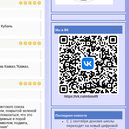
] Кубань
Мы в ВК
а Кавказ,"Кавказ,
https://vk.ru/mbou49
оветского союза
мли, покрытой зеленой
показаться, что это
Последние новости
 дивные и порой
С 1 сентября донские школы
мволом, подвига,
переходят на новый цифровой
ения"