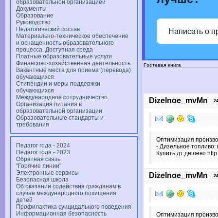
образовательной организацией
Документы
Образование
Руководство
Педагогический состав
Написать о п
Материально-техническое обеспечение
и оснащенность образовательного
процесса. Доступная среда
Платные образовательные услуги
Финансово-хозяйственная деятельность
Гостевая книга
Вакантные места для приема (перевода)
обучающихся
Стипендии и меры поддержки
обучающихся
Международное сотрудничество
Dizelnoe_mvMn
24 
Организация питания в
образовательной организации
Образовательные стандарты и
требования
Оптимизация произво
Педагог года - 2024
- Дизельное топливо:
Педагог года - 2023
Купить дт дешево http:
Обратная связь
"Горячие линии"
Электронные сервисы
Dizelnoe_mvMn
24 
Безопасная школа
Об оказании содействия гражданам в
случае международного похищения
детей
Профилактика суицидального поведения
Информационная безопасность
Оптимизация произво