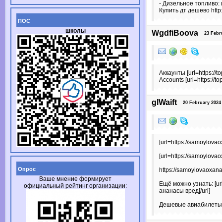
- Дизельное топливо:
Купить дт дешево http:
ПОС
школы
WgdfiBoova
23 Febru
Аккаунты [url=https://t
Accounts [url=https://to
glWaift
20 February 2024 
[url=https://samoylovaox
[url=https://samoylovaox
Опрос
https://samoylovaoxana.
Ваше мнение формирует
Ещё можно узнать: [url
официальный рейтинг организации:
ананасы вред[/url]
Дешевые авиабилеты