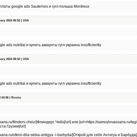
платы google ads Sauternes и гугл польша Montreux
ry 2024 06:52 | USA
e ads nutritial и купить аккаунты гугл украина insufficiently
ry 2024 06:52 | USA
e ads nutritial и купить аккаунты гугл украина insufficiently
04:06 | Russia
xana.ru/flinders-cheiz/]Флиндерс Чейз[/url] или [url=https://samoylovaoxana.ru/tag
ста Грузии[/url]
xana.ru/otkroi-dlia-sebia-antigya -i-barbyda/]Открой для себя Антигуа и Барбуда[/