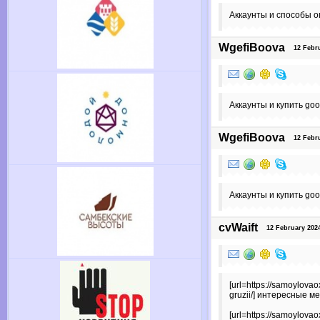
Аккаунты и способы о
WgefiBoova
12 Februa
Аккаунты и купить googl
WgefiBoova
12 Februa
Аккаунты и купить googl
cvWaift
12 February 2024 
[url=https://samoylovao
gruzii/] интересные ме
[url=https://samoylovao