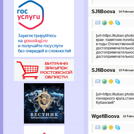
SJfiBoova
14 February
[url=https://kuban.p
крае: памятник погиб
в годы Отечественной
достопримечательност
достопримечательност
достопримечательност
SJfiBoova
13 February
[url=https://kuban.pho
гончарного круга,стан
Кубанский"
WgefiBoova
12 Februa