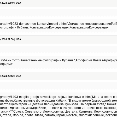
 2024 16:49 | USA
otography/1023-domashnee-konservirovani e.html]Домашнее консервирование[/url
отографии Кубани. КонсервацияКонсервация,КонсервацияКонсервация
 2024 22:50 | USA
" Кубань фото.Качественные фотографии Кубани.",Агрофирма КавказАгрофирм
рофирма"
 2024 20:52 | USA
tography/1493-mogila-geroja-sovetskogo -sojuza-kunikova-cl.html]Могила героя с
Кубань фото.Качественные фотографии Кубани. "В тихом уголке благородной зе
 настоящего героя – Цветана Леонидовича Куникова. На первый взгляд может 
холм с мраморным надгробием, но если вникнуть в его историю, открываются
 жизни","Союза, Советского, Леонидовича, Цветана, Куникова, Леонидович, си
н, стала, могила, слова, глаза, самого, героя, местом, многочисленные, поклон