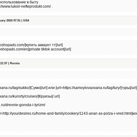
 использование в быту
//www.lukoil-nefteprodukt.com/ .
ary 2024 07:51 | USA
opshopads.com/]купить аккаунт тт[/url]
pshopads.com/en]private tiktok account[/url]
21:57 | Russia
ana.ru/tag/sukko/]Сукко[/url] или [url=https://samoylovaoxana.ru/tag/tury/]туры[/url]
ana.ru/kurorty/cruises/]Круизы[/ url]
ru/drevnie-goroda-i-tyrizm/
=http://yourdesires.ru/home-and-family/cookery/1143-anan as-polza-i-vred.html