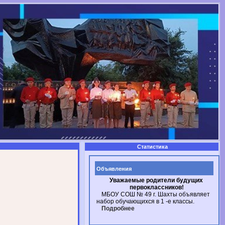
Статистика
Объявления
Уважаемые родители будущих
первоклассников!
МБОУ СОШ № 49
г. Шахты
объявляет
набор обучающихся в
1 -е
классы.
Подробнее