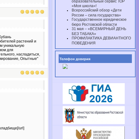
образовательный сервис ТОР
«Моя школа»!
Всероссийский обзор «Дети
России – сила государства»
Государственное юридическое
бюро Ростовской области
31 мая – «ВСЕМИРНЫЙ ДЕНЬ
БЕЗ ТАБАКА»
 Кубань
ПРОФИЛАКТИКА ДЕВИАНТНОГО
юбителей растений и
ПОВЕДЕНИЯ
ям уникальную
мом для
тельного, насладиться,
рмирование, Опытные"
Телефон доверия
кладбище[/url]