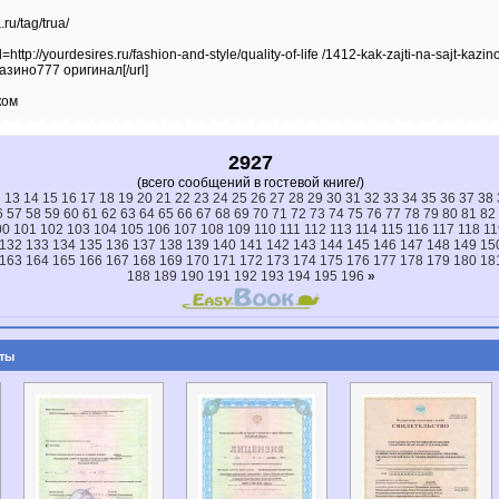
ru/tag/trua/
ttp://yourdesires.ru/fashion-and-style/quality-of-life /1412-kak-zajti-na-sajt-kazin
в азино777 оригинал[/url]
ком
2927
(всего сообщений в гостевой книге/)
2
13
14
15
16
17
18
19
20
21
22
23
24
25
26
27
28
29
30
31
32
33
34
35
36
37
38
6
57
58
59
60
61
62
63
64
65
66
67
68
69
70
71
72
73
74
75
76
77
78
79
80
81
82
00
101
102
103
104
105
106
107
108
109
110
111
112
113
114
115
116
117
118
11
132
133
134
135
136
137
138
139
140
141
142
143
144
145
146
147
148
149
15
163
164
165
166
167
168
169
170
171
172
173
174
175
176
177
178
179
180
18
188
189
190
191
192
193
194
195
196
»
ты