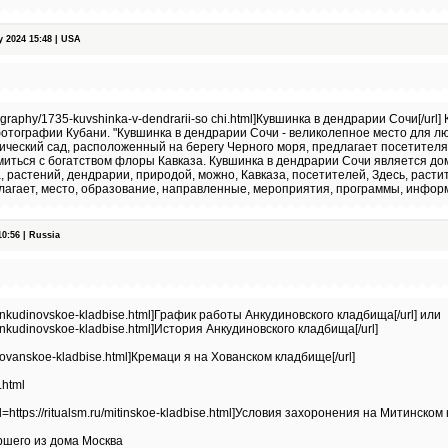
 2024 15:48 | USA
tography/1735-kuvshinka-v-dendrarii-so chi.html]Кувшинка в дендрарии Сочи[/url]
тографии Кубани. "Кувшинка в дендрарии Сочи - великолепное место для л
нический сад, расположенный на берегу Черного моря, предлагает посетител
иться с богатством флоры Кавказа. Кувшинка в дендрарии Сочи является до
, растений, дендрарии, природой, можно, Кавказа, посетителей, Здесь, расти
длагает, место, образование, направленные, мероприятия, программы, инфо
0:56 | Russia
ru/ankudinovskoe-kladbise.html]График работы Анкудиновского кладбища[/url] или
ru/ankudinovskoe-kladbise.html]История Анкудиновского кладбища[/url]
ru/hovanskoe-kladbise.html]Кремаци я на Хованском кладбище[/url]
y.html
=https://ritualsm.ru/mitinskoe-kladbise.html]Условия захоронения на Митинском 
ршего из дома Москва