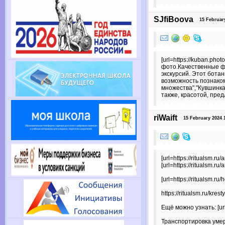
SJfiBoova
15 February
[url=https://kuban.pho
фото.Качественные фо
экскурсий. Этот бота
возможность познаком
множества","Кувшинка
также, красотой, пре
riWaift
15 February 2024 1
[url=https://ritualsm.
[url=https://ritualsm.
[url=https://ritualsm.
https://ritualsm.ru/krest
Ещё можно узнать: [url
Транспортировка уме