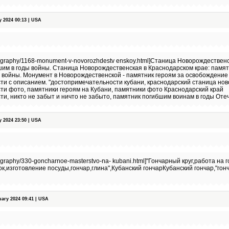
 2024 00:13 | USA
hotography/1168-monument-v-novorozhdestv enskoy.html]Станица Новорождествен
шим в годы войны. Станица Новорождественская в Краснодарском крае: памя
 войны. Монумент в Новорождественской - памятник героям за освобождение
и с описанием. "достопримечательности кубани, краснодарский станица но
и фото, памятники героям на Кубани, памятники фото Краснодарский край
и, никто не забыт и ничто не забыто, памятник погибшим воинам в годы Оте
 2024 23:50 | USA
tography/330-goncharnoe-masterstvo-na- kubani.html]"Гончарный круг,работа на 
ок,изготовление посуды,гончар,глина",Кубанский гончарКубанский гончар,"гон
ry 2024 09:41 | USA