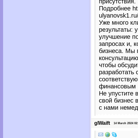
присутствия.
Подробнее htt
ulyanovsk1.ru
Уже много кл
результаты: 
улучшение по
запросах и, к
бизнеса. Мы 
консультацию
чтобы обсуди
разработать 
соответству
финансовым 
Не упустите 
свой бизнес 
с нами немед
glWaift
14 March 2024 02: