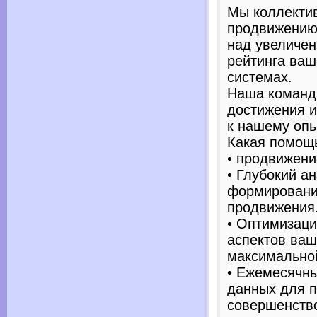
Мы коллектив
продвижению
над увеличе
рейтинга ваш
системах.
Наша команд
достижения и
к нашему опы
Какая помощь
• продвижени
• Глубокий а
формировани
продвижения
• Оптимизаци
аспектов ваш
максимально
• Ежемесячны
данных для п
совершенств