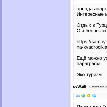
аренда апар
Интересные 
Отдых в Турц
Особенности
https://samoy
na-kvadrocikla
Ещё можно уз
параграфа
Эко-туризм
cvWaift
11 March 2024 14
Пхукет или Г