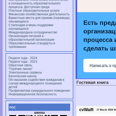
и оснащенность образовательного
процесса. Доступная среда
Платные образовательные услуги
Финансово-хозяйственная деятельность
Вакантные места для приема (перевода)
Есть пред
обучающихся
Стипендии и меры поддержки
обучающихся
организац
Международное сотрудничество
Организация питания в
процесса и
образовательной организации
Образовательные стандарты и
сделать ш
требования
Педагог года - 2024
Педагог года - 2023
Написать о п
Обратная связь
"Горячие линии"
Электронные сервисы
Безопасная школа
Об оказании содействия гражданам в
Гостевая книга
случае международного похищения
детей
Профилактика суицидального поведения
Информационная безопасность
ПОС
cvWaift
17 March 2024 00
школы