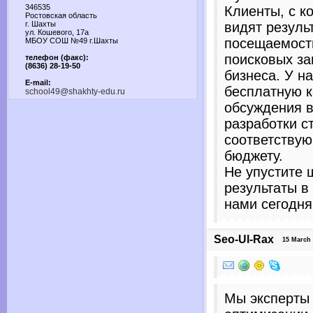
346535
Клиенты, с к
Ростовская область
г. Шахты
видят резуль
ул. Кошевого, 17а
посещаемости
МБОУ СОШ №49 г.Шахты
поисковых за
телефон (факс):
(8636) 28-19-50
бизнеса. У н
E-mail:
бесплатную к
school49@shakhty-edu.ru
обсуждения в
разработки с
соответству
бюджету.
Не упустите 
результаты в
нами сегодня
Seo-Ul-Rax
15 March 20
Мы эксперты