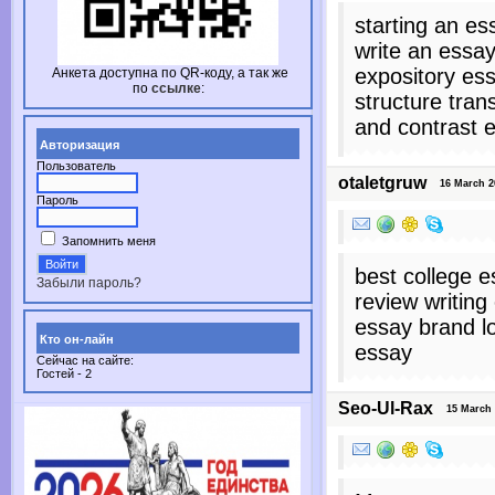
starting an es
write an essay
expository es
Анкета доступна по
QR-коду,
а так же
по
ссылке
:
structure tran
and contrast 
Авторизация
Пользователь
otaletgruw
16 March 202
Пароль
Запомнить меня
best college 
Забыли пароль?
review writin
essay brand lo
Кто он-лайн
essay
Сейчас на сайте:
Гостей - 2
Seo-Ul-Rax
15 March 20