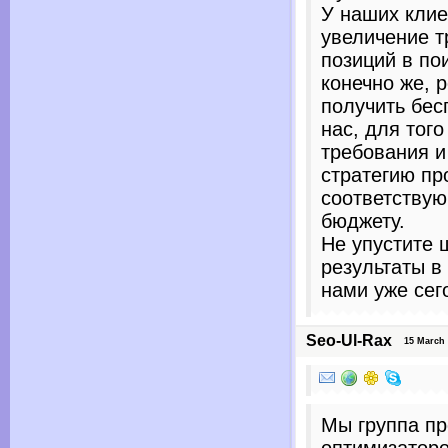
У наших клие
увеличение т
позиций в по
конечно же, 
получить бес
нас, для тог
требования и
стратегию пр
соответству
бюджету.
Не упустите 
результаты в
нами уже сег
Seo-Ul-Rax
15 March 20
Мы группа п