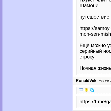
Шамони
путешествие
https://samoy
mon-sen-mish
Ещё можно уз
серийный но
строку
Ночная жизн
RonaldVek
06 March 2
https://t.me/g