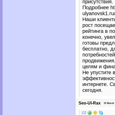
присутствия.
Подробнее htt
ulyanovsk1.ru
Наши клиенты
рост посеща
рейтинга в п
конечно, уве
готовы предл
бесплатно, д
потребностей
продвижения
целям и фин
Не упустите 
эффективност
интернете. С
сегодня.
Seo-Ul-Rax
15 March 20