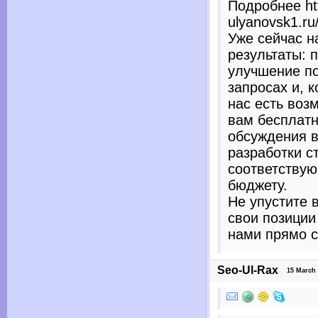
Подробнее htt
ulyanovsk1.ru
Уже сейчас н
результаты:
улучшение по
запросах и, к
нас есть воз
вам бесплатн
обсуждения 
разработки с
соответству
бюджету.
Не упустите 
свои позиции
нами прямо с
Seo-Ul-Rax
15 March 20