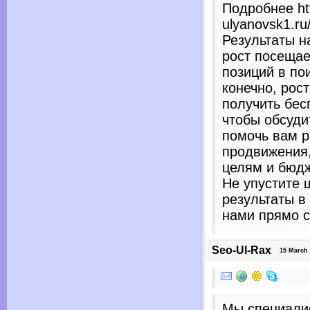
Подробнее htt
ulyanovsk1.ru
Результаты н
рост посеща
позиций в по
конечно, рос
получить бес
чтобы обсуди
помочь вам р
продвижения
целям и бюдж
Не упустите 
результаты в
нами прямо с
Seo-Ul-Rax
15 March 20
Мы специали