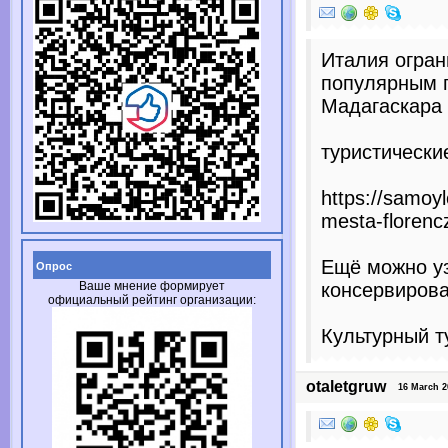
Италия огран
популярным 
Мадагаскара
туристически
https://samoy
mesta-florenczi
Ещё можно уз
Опрос
Ваше мнение формирует
консервиров
официальный рейтинг организации:
Культурный т
otaletgruw
16 March 20