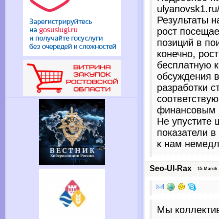
ulyanovsk1.ru
Результаты н
рост посеща
позиций в по
конечно, рос
бесплатную к
обсуждения в
разработки с
соответству
финансовым 
Не упустите 
показатели в
к нам немедл
Seo-Ul-Rax
15 March 20
Мы коллекти