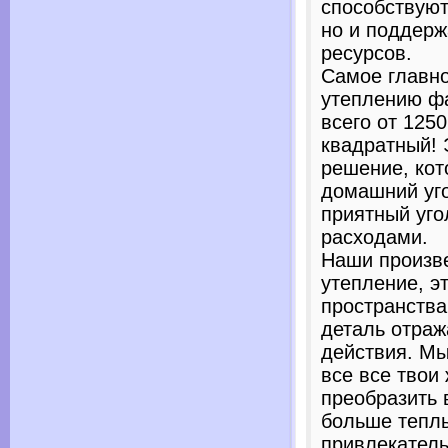
способствуют
но и поддер
ресурсов.
Самое главно
утеплению фа
всего от 1250
квадратный!
решение, кот
домашний уго
приятный уго
расходами.
Наши произве
утепление, э
пространства
деталь отраж
действия. М
все все твои
преобразить
больше тепл
привлекател