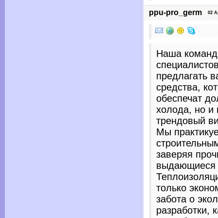
ppu-pro_germ
02 Apr
Наша команд
специалисто
предлагать в
средства, ко
обеспечат до
холода, но и
трендовый ви
Мы практику
строительны
заверяя проч
выдающиеся 
Теплоизоляци
только эконо
забота о эко
разработки, 