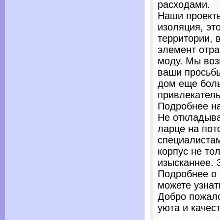
расходами.
Наши проекты
изоляция, эт
территории, 
элемент отра
моду. Мы воз
ваши просьбы
дом еще бол
привлекател
Подробнее н
Не откладыва
ларце на пот
специалиста
корпус не то
изысканнее. 
Подробнее о
можете узнат
Добро пожало
уюта и качес