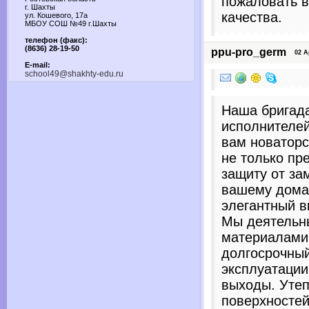
пожаловать в
г. Шахты
качества.
ул. Кошевого, 17а
МБОУ СОШ №49 г.Шахты
телефон (факс):
(8636) 28-19-50
ppu-pro_germ
02 Apr
E-mail:
school49@shakhty-edu.ru
Наша бригад
исполнителей
вам новаторс
не только пр
защиту от за
вашему дома
элегантный в
Мы деятельн
материалами
долгосрочны
эксплуатации
выходы. Уте
поверхностей