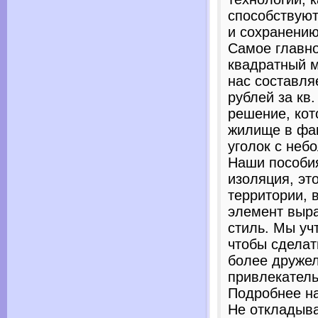
способствуют
и сохранению
Самое главно
квадратный м
нас составля
рублей за кв.
решение, кот
жилище в фа
уголок с неб
Наши пособия
изоляция, эт
территории, 
элемент выр
стиль. Мы уч
чтобы сдела
более друже
привлекател
Подробнее на 
Не откладыва