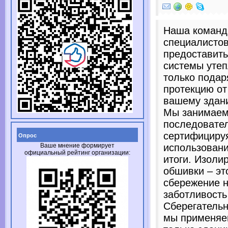
Наша команд
специалистов
предоставит
системы утеп
только подар
протекцию от
вашему здан
Мы занимаем
последовате
сертифицируя
Опрос
Ваше мнение формирует
использован
официальный рейтинг организации:
итоги. Изоли
обшивки – эт
сбережение н
заботливость
Сберегательн
мы применяе