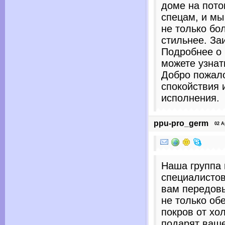
доме на пото
спецам, и м
не только бо
стильнее. За
Подробнее о
можете узнат
Добро пожало
спокойствия 
исполнения.
ppu-pro_germ
02 Apr
Наша группа
специалистов
вам передов
не только об
покров от хо
подарят ваш