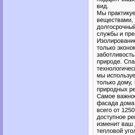
вид.
Мы практику
веществами, 
долгосрочны
службы и пре
Изолирование
только эконо
заботливост
природе. Сп
технологичес
мы используе
только дому,
природных ре
Самое важное
фасада дома 
всего от 1250
доступное ре
изменит ваш 
тепловой уг