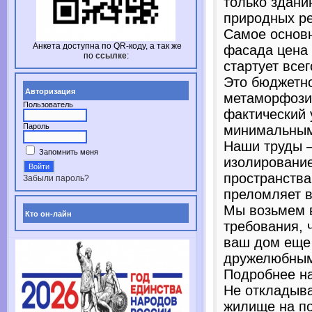
только здани
природных ре
Самое основ
Анкета доступна по
QR-коду,
а так же
фасада цена 
по
ссылке
:
стартует всег
Это бюджетно
Авторизация
метаморфози
Пользователь
фактический 
Пароль
минимальным
Наши труды –
Запомнить меня
изолирование
пространства
Забыли пароль?
преломляет 
Мы возьмем в
Кто он-лайн
требования, 
ваш дом еще
дружелюбным
Подробнее на 
Не откладыва
жилище на п