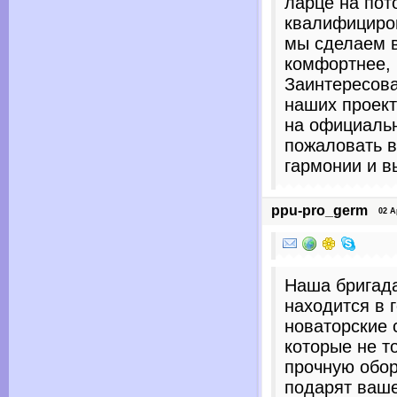
ларце на пот
квалифициро
мы сделаем в
комфортнее, 
Заинтересов
наших проект
на официальн
пожаловать в
гармонии и в
ppu-pro_germ
02 Apr
Наша бригад
находится в 
новаторские 
которые не т
прочную обор
подарят ваш