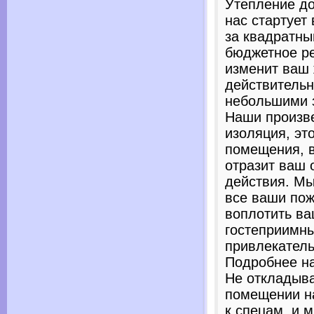
Утепление до
нас стартует 
за квадратны
бюджетное р
изменит ваш
действительн
небольшими 
Наши произве
изоляция, эт
помещения, в
отразит ваш 
действия. М
все ваши пож
воплотить в
гостеприимн
привлекател
Подробнее на
Не откладыва
помещении н
к спецам, и 