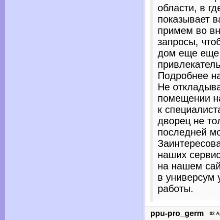
области, в г
показывает в
примем во вн
запросы, что
дом еще еще
привлекател
Подробнее на
Не откладыва
помещении н
к специалист
дворец не то
последней м
Заинтересов
наших сервис
на нашем сай
в универсум 
работы.
ppu-pro_germ
02 Apr