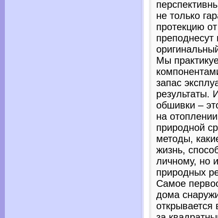
перспективны
не только га
протекцию от
преподнесут
оригинальный
Мы практику
компонентами
запас эксплу
результаты. 
обшивки – эт
на отоплении
природной с
методы, каки
жизнь, спосо
личному, но 
природных ре
Самое перво
дома снаружи
открывается 
за квадратны