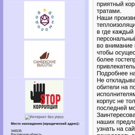
приятный ко
тратами.
Наши произве
теплоизоляци
в где каждый
персональны
во внимание 
чтобы осуще
более госте
привлекател
Подробнее на 
Не откладыва
обители на п
исполнителя
корпус не тол
последней м
Заинтересов
наших предл
Место нахождения (юридический адрес):
узнать на са
346535
Ростовская область