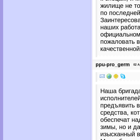
жилище не то
по последней
Заинтересов
наших работа
официальном
пожаловать в
качественной
ppu-pro_germ
02 Apr
Наша бригад
исполнителе
предъявить в
средства, ко
обеспечат на
зимы, но и д
изысканный в