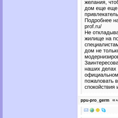
желания, что
дом еще еще
привлекател
Подробнее на
prof.ru/
Не откладыва
жилище на п
специалиста
дом не тольк
модернизиро
Заинтересов
наших делах 
официальном
пожаловать в
спокойствия 
ppu-pro_germ
02 Apr