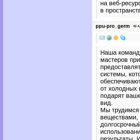
на веб-ресур
в пространст
ppu-pro_germ
02 Apr
Наша команд
мастеров при
предоставлят
системы, кот
обеспечиваю
от холодных 
подарят ваш
вид.
Мы трудимся
веществами,
долгосрочны
использовани
результаты. 