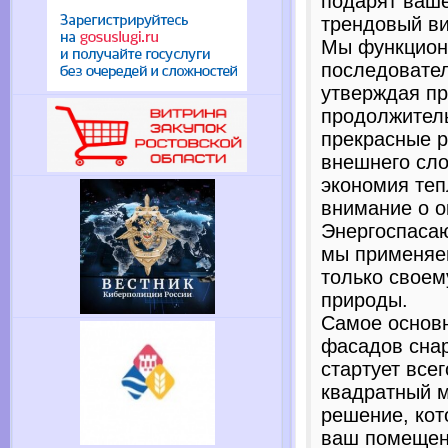
подарят ваш
трендовый ви
Мы функцион
последовате
утверждая п
продолжитель
прекрасные 
внешнего сло
экономия теп
внимание о 
Энергоспаса
мы применяе
только своем
природы.
Самое основ
фасадов снар
стартует всег
квадратный м
решение, ко
ваш помещен