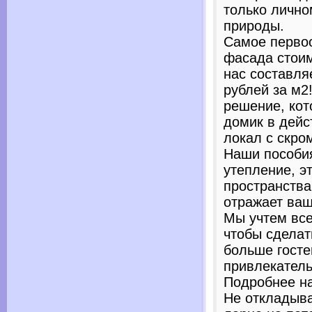
только лично
природы.
Самое перво
фасада стоим
нас составля
рублей за м2
решение, кот
домик в дей
локал с скро
Наши пособия
утепление, э
пространства
отражает ваш
Мы учтем вс
чтобы сдела
больше гост
привлекател
Подробнее на 
Не откладыва