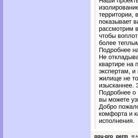
Наши проекты
изолирование
территории, 
показывает 
рассмотрим в
чтобы вопло
более теплы
Подробнее на
Не откладыва
квартире на 
экспертам, и
жилище не то
изысканнее. 
Подробнее о
вы можете уз
Добро пожало
комфорта и к
исполнения.
ppu-pro_germ
02 Apr