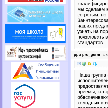
квалифициро
мы сделаем в
согретым, но
Заинтересов
наших предл
узнать на по
пожаловать в
стандартов.
ppu-pro_germ
02 Apr
Наша группа
исполнителей
предоставлят
приемы, кото
обеспечивают
холодных воз