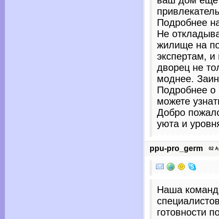
ваш дом еще
привлекател
Подробнее на 
Не откладыва
жилище на п
экспертам, и
дворец не то
моднее. Заи
Подробнее о 
можете узнат
Добро пожало
уюта и уровн
ppu-pro_germ
02 Apr
Наша команд
специалистов
готовности п