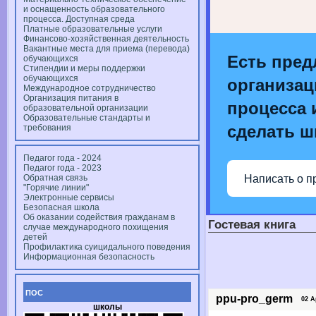
и оснащенность образовательного
процесса. Доступная среда
Платные образовательные услуги
Финансово-хозяйственная деятельность
Вакантные места для приема (перевода)
Есть пред
обучающихся
Стипендии и меры поддержки
обучающихся
организац
Международное сотрудничество
Организация питания в
процесса и
образовательной организации
Образовательные стандарты и
сделать ш
требования
Педагог года - 2024
Педагог года - 2023
Написать о п
Обратная связь
"Горячие линии"
Электронные сервисы
Безопасная школа
Об оказании содействия гражданам в
Гостевая книга
случае международного похищения
детей
Профилактика суицидального поведения
Информационная безопасность
ПОС
ppu-pro_germ
02 Apr
школы