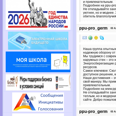
и привлекательным.
Подробнее на ppu-prof
Не откладывайте заня
уютнее, но и моднее.
обитель благополучия
ppu-pro_germ
03 Apr
Наша группа опытных
надежную оборону от 
Мы трудимся с совре
наружных стен – это 
Энергосберегающие ра
ресурсов.
Самое ключевое: Скол
доступное решение, 
Наши достижения – эт
свой манеру. Мы при
привлекательным.
Подробнее на www.ppu
Не откладывайте заня
теплым, но и модерн
сайте. Добро пожалов
ppu-pro_germ
03 Apr