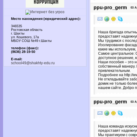
ppu-pro_germ
03 Apr
Место нахождения (юридический адрес):
346535
Ростовская область
Наша бригада опытны
г. Шахты
предоставят надежну
ул. Кошевого, 17а
Мы трудимся с послед
МБОУ СОШ №49 г.Шахты
Изолирование фасада 
телефон (факс):
какие мы используем,
(8636) 28-19-50
Самое центральное: С
доступное решение, 
E-mail:
Наши пособия – это н
school49@shakhty-edu.ru
собственный манеру.
привлекательным.
Подробнее на http://w
Не откладывайте заб
домик не только боле
нашем сайте. Добро п
ppu-pro_germ
03 Apr
Наша команда искусны
предоставят надежную
Мы практикуем с сов