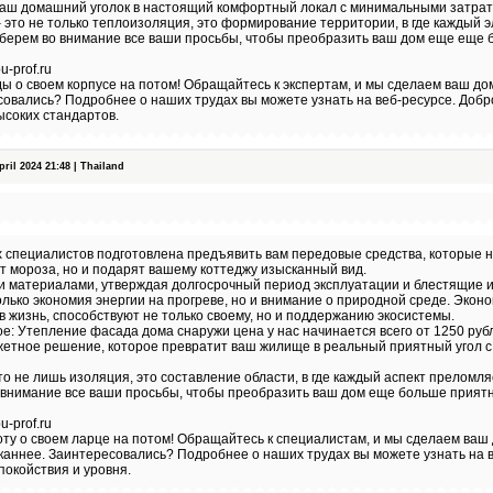
ваш домашний уголок в настоящий комфортный локал с минимальными затрат
это не только теплоизоляция, это формирование территории, в где каждый 
 берем во внимание все ваши просьбы, чтобы преобразить ваш дом еще еще 
-prof.ru
ы о своем корпусе на потом! Обращайтесь к экспертам, и мы сделаем ваш дом
совались? Подробнее о наших трудах вы можете узнать на веб-ресурсе. Добр
ысоких стандартов.
il 2024 21:48 | Thailand
 специалистов подготовлена предъявить вам передовые средства, которые н
т мороза, но и подарят вашему коттеджу изысканный вид.
и материалами, утверждая долгосрочный период эксплуатации и блестящие и
олько экономия энергии на прогреве, но и внимание о природной среде. Экон
в жизнь, способствуют не только своему, но и поддержанию экосистемы.
: Утепление фасада дома снаружи цена у нас начинается всего от 1250 руб
жетное решение, которое превратит ваш жилище в реальный приятный угол 
о не лишь изоляция, это составление области, в где каждый аспект преломл
о внимание все ваши просьбы, чтобы преобразить ваш дом еще больше прият
-prof.ru
ту о своем ларце на потом! Обращайтесь к специалистам, и мы сделаем ваш 
каннее. Заинтересовались? Подробнее о наших трудах вы можете узнать на 
покойствия и уровня.