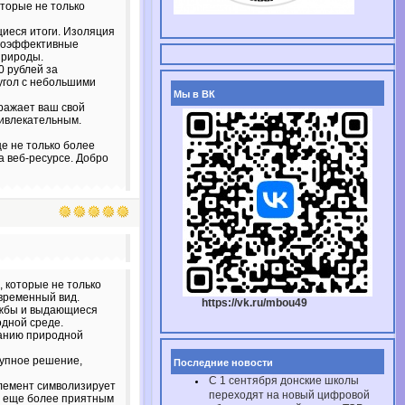
торые не только
иеся итоги. Изоляция
ргоэффективные
природы.
0 рублей за
угол с небольшими
Мы в ВК
ыражает ваш свой
ривлекательным.
е не только более
а веб-ресурсе. Добро
, которые не только
временный вид.
https://vk.ru/mbou49
ужбы и выдающиеся
одной среде.
жанию природной
тупное решение,
Последние новости
С 1 сентября донские школы
элемент символизирует
переходят на новый цифровой
м еще более приятным