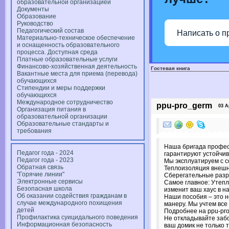
образовательной организацией
Документы
Образование
Руководство
Педагогический состав
Написать о п
Материально-техническое обеспечение
и оснащенность образовательного
процесса. Доступная среда
Платные образовательные услуги
Финансово-хозяйственная деятельность
Гостевая книга
Вакантные места для приема (перевода)
обучающихся
Стипендии и меры поддержки
обучающихся
Международное сотрудничество
ppu-pro_germ
03 Apr
Организация питания в
образовательной организации
Образовательные стандарты и
требования
Наша бригада профес
Педагог года - 2024
гарантируют устойчив
Педагог года - 2023
Мы эксплуатируем с 
Обратная связь
Теплоизоляция внешне
"Горячие линии"
Сберегательные разра
Электронные сервисы
Самое главное: Утепл
Безопасная школа
изменит ваш хаус в 
Об оказании содействия гражданам в
Наши пособия – это н
случае международного похищения
манеру. Мы учтем все
детей
Подробнее на ppu-prof
Профилактика суицидального поведения
Не откладывайте заб
Информационная безопасность
ваш домик не только 