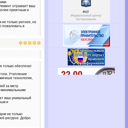
ами.
элемент отражает ваш
более приятным и
 не только уютнее, но
о пожаловать в
е только обеспечат
тоги. Утепление
омичные технологии,
лей за метр
с минимальными
яет ваш уникальный
ным и
дом не только
веб-ресурсе. Добро