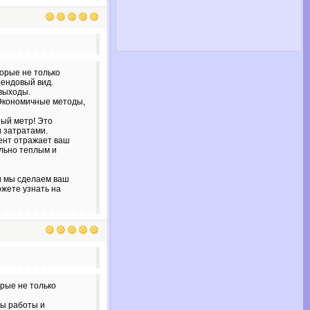
орые не только
рендовый вид.
выходы.
 Экономичные методы,
ный метр! Это
 затратами.
нент отражает ваш
льно теплым и
и мы сделаем ваш
ожете узнать на
рые не только
бы работы и