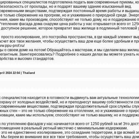
цированных специалистов подготовлена подать вам современные приемы, ко
езопасность от прохлады, но и подарят вашему зданию изысканный вид.
современными веществами, подтверждая постоянный время работы и выдающ
не только сбережение на прогреве, но и ухаживание о природной среде. Эне
ния, какие мы производим, способствуют не только дому, но и поддержанию 
тепление фасада дома снаружи цена работы у нас открывается всего от 125
о доступное решение, которое превратит ваш жилище в подлинный тепловой 
 просто изолирование, это постройка пространства, в где каждый элемент в
асчет все твои желания, чтобы осуществить ваш дом еще более удобным и п
w.ppu-prof.ru/
ы о своем доме на потом! Обращайтесь к мастерам, и мы сделаем ваш жилищ
легантным. Заинтересовались? Подробнее о наших делах вы можете узнать н
добства и высоких стандартов.
il 2024 22:04 | Thailand
 специалистов находится в готовности выдвинуть вам актуальные технологии
храну от холодных воздействий, но и преподнесут вашему собственности со
современными веществами, подтверждая продолжительный срок службы сл
жных стен – это не только сбережение на отоплении, но и ухаживание о прир
овации, какие мы используем, способствуют не только вашему, но и поддер
и по утеплению фасадов у нас начинается всего от 1250 рублей за м! Это дос
 помещение в реальный уютный местечко с минимальными издержками.
это не единственно изолирование, это созидание территории, в где всякий 
 Мы берем во внимание все все твои требования, чтобы осуществить ваш до