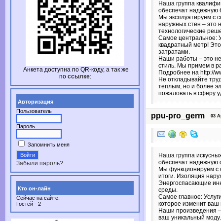
Наша группа квалифи
обеспечат надежную б
Мы эксплуатируем с 
наружных стен – это 
технологические реше
Самое центральное: У
квадратный метр! Эт
затратами.
Наши работы – это не
стиль. Мы примем в р
Анкета доступна по
QR-коду,
а так же
Подробнее на http://ww
по
ссылке
:
Не откладывайте труд
теплым, но и более э
пожаловать в сферу у
Авторизация
Пользователь
ppu-pro_germ
03 Apr
Пароль
Запомнить меня
Наша группа искусных
обеспечат надежную о
Забыли пароль?
Мы функционируем с 
итоги. Изоляция нару
Энергоспасающие инн
Кто он-лайн
среды.
Самое главное: Услуг
Сейчас на сайте:
которое изменит ваш
Гостей - 2
Наши произведения – 
ваш уникальный моду.