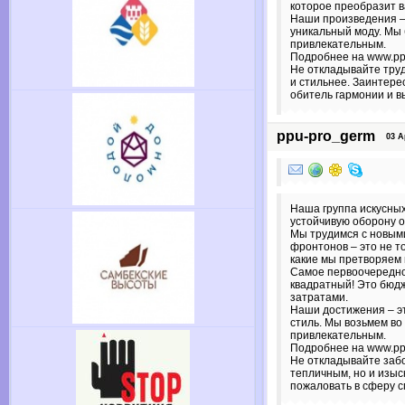
которое преобразит 
Наши произведения – 
уникальный моду. Мы
привлекательным.
Подробнее на www.ppu
Не откладывайте труд
и стильнее. Заинтере
обитель гармонии и в
ppu-pro_germ
03 Apr
Наша группа искусных
устойчивую оборону о
Мы трудимся с новым
фронтонов – это не т
какие мы претворяем 
Самое первоочередное
квадратный! Это бюд
затратами.
Наши достижения – эт
стиль. Мы возьмем в
привлекательным.
Подробнее на www.ppu
Не откладывайте забо
тепличным, но и изыс
пожаловать в сферу с