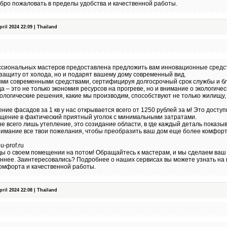
бро пожаловать в пределы удобства и качественной работы.
il 2024 22:09 | Thailand
сиональных мастеров предоставлена предложить вам инновационные средств
защиту от холода, но и подарят вашему дому современный вид.
ыми современными средствами, сертифицируя долгосрочный срок службы и бл
 – это не только экономия ресурсов на прогреве, но и внимание о экологичес
логические решения, какие мы производим, способствуют не только жилищу,
ние фасадов за 1 кв у нас открывается всего от 1250 рублей за м! Это досту
щение в фактический приятный уголок с минимальными затратами.
е всего лишь утепление, это созидание области, в где каждый деталь показ
внимание все твои пожелания, чтобы преобразить ваш дом еще более комфор
-prof.ru
ы о своем помещении на потом! Обращайтесь к мастерам, и мы сделаем ваш 
аннее. Заинтересовались? Подробнее о наших сервисах вы можете узнать на 
омфорта и качественной работы.
il 2024 22:08 | Thailand