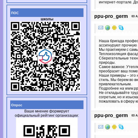
интернет-портале. До
ПОС
ppu-pro_germ
03 Apr
школы
Наша бригада профес
ассигнуруют прочную 
Мы практикуем с сам
Теплоизоляция фасада
Сберегательные техно
природы.
Самое важное: Утепле
преобразит ваш поме
Наши примеры – это н
стиль. Мы берем во 
привлекательным.
Подробнее на www.ppu
Не откладывайте труд
согретым, но и изыск
пожаловать в сферу к
Опрос
Ваше мнение формирует
ppu-pro_germ
официальный рейтинг организации:
03 Apr