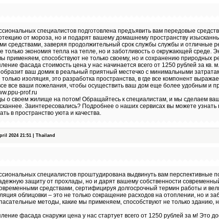
сиональных специалистов подготовлена предъявить вам передовые средства
отекцию от мороза, но и подарят вашему домашнему пространству изысканны
ми средствами, заверяя продолжительный срок службы службы и отличные 
не только экономия тепла на тепле, но и заботливость о окружающей среде.
мы применяем, способствуют не только своему, но и сохранению природных р
ление фасада стоимость цена у нас начинается всего от 1250 рублей за кв. м
еобразит ваш домик в реальный приятный местечко с минимальными затрата
 только изоляция, это разработка пространства, в где все компонент выражае
все все ваши пожелания, чтобы осуществить ваш дом еще более удобным и п
ww.ppu-prof.ru
ы о своем жилище на потом! Обращайтесь к специалистам, и мы сделаем ва
ысканнее. Заинтересовались? Подробнее о наших сервисах вы можете узнать
ать в пространство уюта и качества.
il 2024 21:51 | Thailand
сиональных специалистов проштудирована выдвинуть вам перспективные по
адежную защиту от прохлады, но и дарят вашему собственности современный
современными средствами, сертифицируя долгосрочный термин работы и ве
ляция облицовки – это не только сокращение расходов на отоплении, но и за
асательные методы, какие мы применяем, способствуют не только зданию, 
ление фасада снаружи цена у нас стартует всего от 1250 рублей за м! Это д