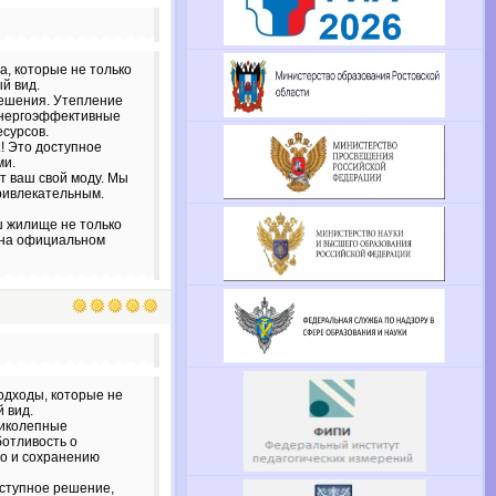
, которые не только
й вид.
решения. Утепление
 Энергоэффективные
есурсов.
.! Это доступное
ми.
т ваш свой моду. Мы
ривлекательным.
ш жилище не только
 на официальном
дходы, которые не
 вид.
ликолепные
ботливость о
но и сохранению
оступное решение,