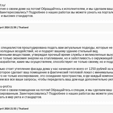
.ru/
тия о своем доме на потом! Обращайтесь к исполнителям, и мы сделаем ваш
 Заинтересовались? Подробнее о наших работах вы можете узнать на портал
 и высоких стандартов.
il 2024 21:59 | Thailand
 специалистов проштудирована подать вам актуальные подходы, которые не
холодных воздействий, но и подарят вашему зданию стильный вид.
менными веществами, утверждая прочный время службы и великолепные вых
не только экономия энергии на отапливании, но и заботливость о окружающей
зработки, какие мы осуществляем, способствуют не только своему, но и п
ько стоит утепление фасада дома у нас начинается всего от 1250 рублей за 
которое сделает ваш помещение в фактический тепловой локал с минимальн
о не только изолирование, это созидание пространства, в где каждый компо
мем все все ваши запросы, чтобы переделать ваш дом еще дополнительно ую
-prof.ru
тия о своем помещении на потом! Обращайтесь к спецам, и мы сделаем ваш 
изированным. Заинтересовались? Подробнее о наших работах вы можете узн
ать в мир уюта и стандартов.
il 2024 21:53 | Thailand