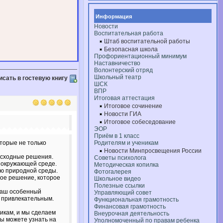
Информация
Новости
Воспитательная работа
Штаб воспитательной работы
Безопасная школа
Профориентационный минимум
Наставничество
Волонтерский отряд
Школьный театр
исать в гостевую книгу
ШСК
ВПР
Итоговая аттестация
Итоговое сочинение
Новости ГИА
Итоговое собеседование
ЭОР
Приём в 1 класс
торые не только
Родителям и ученикам
Новости Минпросвещения России
осходные решения.
Советы психолога
о окружающей среде.
Методическая копилка
ию природной среды.
Фотогалерея
ное решение, которое
Школьное видео
Полезные ссылки
 ваш особенный
Управляющий совет
и привлекательным.
Функциональная грамотность
Финансовая грамотность
икам, и мы сделаем
Внеурочная деятельность
вы можете узнать на
Уполномоченный по правам ребенка