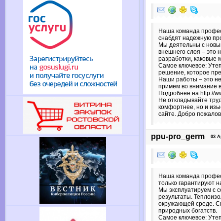
Наша команда профес
снабдят надежную пр
Мы деятельны с новы
внешнего слоя – это 
разработки, каковые 
Самое ключевое: Утеп
решение, которое пр
Наши работы – это не
примем во внимание 
Подробнее на http://w
Не откладывайте труд
комфортнее, но и из
сайте. Добро пожалов
ppu-pro_germ
03 Apr
Наша команда профес
только гарантируют н
Мы эксплуатируем с 
результаты. Теплоизо
окружающей среде. Сп
природных богатств.
Самое ключевое: Утеп