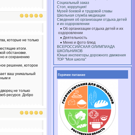
Социальный заказ
Стоп, коррупция!
Музей боевой и трудовой славы
Школьная служба медиации
Сведения об организации отдыха детей
и их оздоровлении
Об организации отдыха детей и их
оздоровлении
Деятельность
а, которые не только
Меню и фото блюд
ВСЕРОССИЙСКАЯ ОЛИМПИАДА
естящие итоги.
ШКОЛЬНИКОВ
кой обстановке.
Юные инспекторы дорожного движения
 но и сохранению
ТОР "Моя школа"
пное решение, которое
ывает ваш уникальный
Горячее питание
тным и
дворец не только
веб-ресурсе. Добро