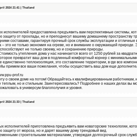
il 2024 21:41 | Thailand
х исполнителей предоставлена предъявить вам перспективные системы, кот
ю защиту от прохлады, но и преподнесут вашему домашнему пространству т
ними составами, гарантируя прочный срок службы эксплуатации и отличные 
– это не только экономия на огреве, но и внимание о окружающей природе.
 способствуют не только своему, но и сохранению природы.
тоимость утепления дома у нас начинается всего от 1250 рублей за квадрат
которое превратит ваш дом в подлинный комфортный корнер с минимальными
е единственно теплоизоляция, это составление территории, в где все компо
 Мы примем все ваши пожелания, чтобы осуществить ваш дом еще дополните
ww.ppu-prof.ru
оту о своем доме на потом! Обращайтесь к квалифицированным работникам, 
е теплым, но и стильным. Заинтересовались? Подробнее о наших делах вы м
ожаловать в универсум благополучия и уровня.
il 2024 21:33 | Thailand
х исполнителей приготовлена предъявить вам новаторские технологии, кото
 защиту от мороза, но и дарят вашему дому трендовый вид.
ременными строительными материалами, утверждая долгосрочный срок служ