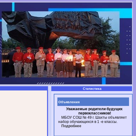
Статистика
Объявления
Уважаемые родители будущих
первоклассников!
МБОУ СОШ № 49
г. Шахты
объявляет
набор обучающихся в
1 -е
классы.
Подробнее