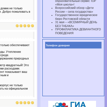
образовательный сервис ТОР
«Моя школа»!
Всероссийский обзор «Дети
 домик не только
е. Добро пожаловать в
России – сила государства»
Государственное юридическое
бюро Ростовской области
31 мая – «ВСЕМИРНЫЙ ДЕНЬ
БЕЗ ТАБАКА»
ПРОФИЛАКТИКА ДЕВИАНТНОГО
ПОВЕДЕНИЯ
 только обеспечивают
Телефон доверия
оды. Утепление
 среде.
оддержанию природных
метр квадратный! Это
ыми расходами.
нент показывает ваш
тным и
корпус не только
ать на официальном