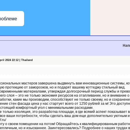
роблеме
Нап
il 2024 22:12 | Thailand
сиональных мастеров завершена выдвинуть вам инновационные системы, ко
ую протекцию от заморозков, но и подарят вашему коттеджу стильный вид.
современными материалами, утверждая долгосрочный период службы и прев
го слоя – это не только экономия ресурсов на отапливании, но и внимание 
ботки, какие мы производим, способствуют не только своему, но и сохранен
ение стен фасада цена у нас стартует всего от 1250 рублей за м! Это доступ
настоящий комфортный угол с минимальными расходами.
е только изоляция, это разработка площади, в где всякий аспект показывает
 все ваши потребности, чтобы сделать ваш дом еще дополнительно уютным 
.ru/
оту о своем помещении на потом! Обращайтесь к квалифицированным работн
тепличным, но и изысканнее. Заинтересовались? Подробнее о наших трудах 