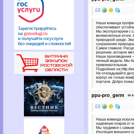
Наша команда профес
обеспечивают устойчи
Мы эксплуатируем с 
великолепные итоги. 
природной среде. Эко
сохранению природны
Самое главное: Расце
решение, которое ме
Наши произведения – 
личный модель. Мы бе
привлекательным.
Подробнее на http://ww
Не откладывайте дел
корпус не только ком
портале. Добро пожал
ppu-pro_germ
04 Apr
Наша команда искусн
надежную покров от х
Мы трудимся с самым
Изоляция внешнего сл