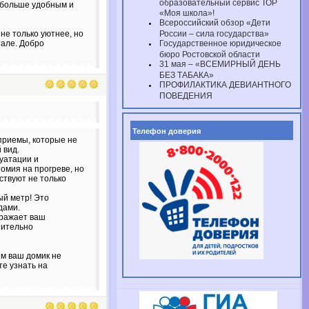
образовательный сервис ТОР
 больше удобным и
«Моя школа»!
Всероссийский обзор «Дети
не только уютнее, но
России – сила государства»
тале. Добро
Государственное юридическое
бюро Ростовской области
31 мая – «ВСЕМИРНЫЙ ДЕНЬ
БЕЗ ТАБАКА»
ПРОФИЛАКТИКА ДЕВИАНТНОГО
ПОВЕДЕНИЯ
Телефон доверия
приемы, которые не
 вид.
уатации и
омия на прогреве, но
ствуют не только
ый метр! Это
дами.
ыражает ваш
нительно
м ваш домик не
е узнать на