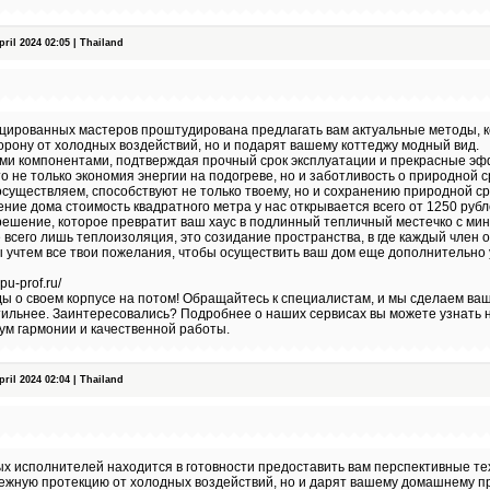
il 2024 02:05 | Thailand
цированных мастеров проштудирована предлагать вам актуальные методы, к
рону от холодных воздействий, но и подарят вашему коттеджу модный вид.
ми компонентами, подтверждая прочный срок эксплуатации и прекрасные э
о не только экономия энергии на подогреве, но и заботливость о природной 
осуществляем, способствуют не только твоему, но и сохранению природной с
ние дома стоимость квадратного метра у нас открывается всего от 1250 руб
решение, которое превратит ваш хаус в подлинный тепличный местечко с ми
 всего лишь теплоизоляция, это созидание пространства, в где каждый член 
ы учтем все твои пожелания, чтобы осуществить ваш дом еще дополнительно
pu-prof.ru/
ы о своем корпусе на потом! Обращайтесь к специалистам, и мы сделаем в
стильнее. Заинтересовались? Подробнее о наших сервисах вы можете узнать 
ум гармонии и качественной работы.
il 2024 02:04 | Thailand
х исполнителей находится в готовности предоставить вам перспективные те
дежную протекцию от холодных воздействий, но и дарят вашему домашнему п