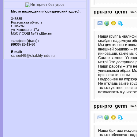
ppu-pro_germ
Место нахождения (юридический адрес):
04 Apr
346535
Ростовская область
г. Шахты
ул. Кошевого, 17а
МБОУ СОШ №49 г.Шахты
Наша группа квалифи
снабдят надежную обо
телефон (факс):
(8636) 28-19-50
Мы деятельны с новы
внешней обшивки – эт
E-mail:
инновации, какие мы 
school49@shakhty-edu.ru
Самое важное: Утепле
метр! Это доступное 
Наши работы – это не
уникальный образ. М
привлекательным.
Подробнее на https://p
Не откладывайте труд
только уютнее, но и 
пожаловать в универс
ppu-pro_germ
04 Apr
Наша бригада искусны
только обеспечат на