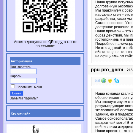
Наша группа искусных
долговечную безопасн
Мы практикуем с совр
наружных стен – это 
разработки, какие мы
Самое основное: Утеп
доступное решение, 
Наши примеры – это н
образ действия. Мы п
гостеприимным и при
Анкета доступна по
QR-коду,
а так же
Подробнее на www.ppu
по
ссылке
:
Не откладывайте заб
обиталище не только 
на официальном сайте
Авторизация
Пользователь
ppu-pro_germ
04 Apr
Пароль
Запомнить меня
Наша команда квалиф
обеспечивают прочную
Забыли пароль?
Мы эксплуатируем с 
результирующие показ
экологической обстан
Кто он-лайн
зданию, но и поддер
Самое основополагающ
квадратный метр! Это
небольшими издержк
Наши проекты – это н