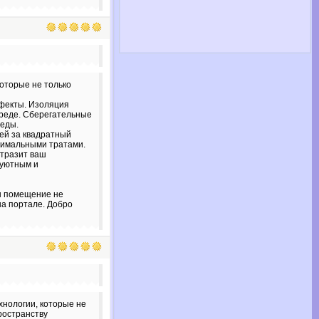
оторые не только
ффекты. Изоляция
среде. Сберегательные
реды.
лей за квадратный
нимальными тратами.
отразит ваш
 уютным и
аш помещение не
на портале. Добро
хнологии, которые не
ространству