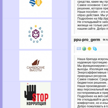
средства, какие мы п
Самое основное: Сколь
решение, которое пр
Наши пособия – это н
образ действия. Мы 
Подробнее на http://pp
Не откладывайте заб
жилище не только уют
нашем сайте. Добро п
ppu-pro_germ
04 Apr
Наша бригада искусны
надежную протекцию о
Мы функционируем с 
выходы. Изоляция нар
Энергоэффективные те
природных ресурсов.
Самое главное: Средн
бюджетное решение, 
Наши произведения – 
ваш персональный ма
гостеприимным и при
Подробнее на веб-са
Не откладывайте дела
комфортнее, но и изы
Добро пожаловать в п