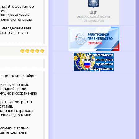
. м.! Это доступное
ами.
т ваш уникальный
 привлекательным.
и мы сделаем ваш
ожете узнать на
е не только снабдят
 и великолепные
риродной среде.
му, но и сохранению
дратный метр! Это
ратами.
омпонент отражает
м еще еще больше
домик не только
сайте компании.