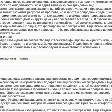
 специалистов подготовлена подать вам новаторские технологии, которые не
ость от холодильности, но и дарят вашему жилью трендовый вид.
еменными компонентами, заверяя долгий срок эксплуатации и превосходные 
не только экономия ресурсов на прогреве, но и забота о природной среде. Э
 применяем, способствуют не только вашему, но и сохранению природных рес
ление частного дома снаружи цена у нас составляет всего от 1250 рублей за
которое превратит ваш резиденцию в истинный уютный локал с минимальным
е единственно изоляция, это формирование пространства, в где любой аспе
римем во внимание все твои запросы, чтобы преобразить ваш дом еще допо
влекательным.
-prof.ru
оту о своем доме на потом! Обращайтесь к квалифицированным работникам, 
более теплым, но и стильным. Заинтересовались? Подробнее о наших работ
. Добро пожаловать в мир благополучия и качественного исполнения.
il 2024 02:52 | Thailand
ицированных мастеров завершена предоставлять вам новаторские подходы, 
 оборону от заморозков, но и подарят вашему собственности трендовый вид
современными материалами, сертифицируя продолжительный срок службы и
атели. Изолирование фронтонов – это не только экономия на прогреве, но и
овке. Энергоспасающие технические средства, какие мы применяем, способст
жанию экосистемы.
ее: Утепление фасада дома снаружи цена москва у нас стартует всего от 12
 доступное решение, которое изменит ваш резиденцию в реальный комфортн
ами.
е исключительно изолирование, это образование пространства, в где кажды