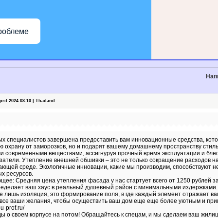
роблеме
Нап
il 2024 03:10 | Thailand
х специалистов завершена предоставить вам инновационные средства, кото
 охрану от заморозков, но и подарят вашему домашнему пространству стиль
и современными веществами, ассигнуруя прочный время эксплуатации и бл
атели. Утепление внешней обшивки – это не только сокращение расходов на
ающей среде. Экологичные инновации, какие мы производим, способствуют не 
х ресурсов.
ее: Средняя цена утепления фасада у нас стартует всего от 1250 рублей з
ределает ваш хаус в реальный душевный район с минимальными издержками.
е лишь изоляция, это формирование поля, в где каждый элемент отражает в
 все ваши желания, чтобы осуществить ваш дом еще еще более уютным и при
u-prof.ru/
ы о своем корпусе на потом! Обращайтесь к спецам, и мы сделаем ваш жили