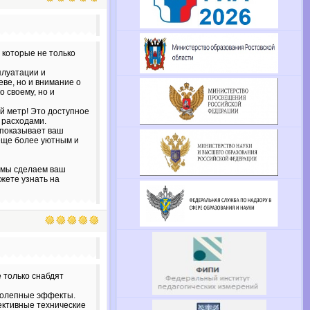
 которые не только
плуатации и
ве, но и внимание о
 своему, но и
ый метр! Это доступное
 расходами.
т показывает ваш
 еще более уютным и
 мы сделаем ваш
жете узнать на
 только снабдят
колепные эффекты.
фективные технические