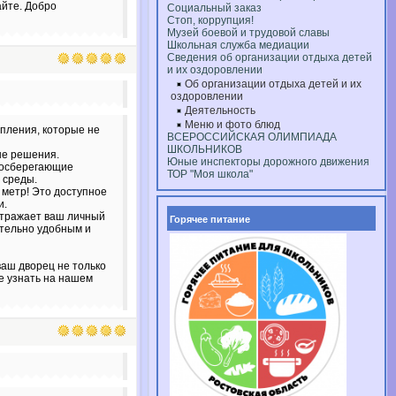
айте. Добро
Социальный заказ
Стоп, коррупция!
Музей боевой и трудовой славы
Школьная служба медиации
Сведения об организации отдыха детей
и их оздоровлении
Об организации отдыха детей и их
оздоровлении
Деятельность
Меню и фото блюд
пления, которые не
ВСЕРОССИЙСКАЯ ОЛИМПИАДА
ШКОЛЬНИКОВ
ые решения.
Юные инспекторы дорожного движения
ргосберегающие
ТОР "Моя школа"
 среды.
 метр! Это доступное
и.
 отражает ваш личный
Горячее питание
ительно удобным и
аш дворец не только
е узнать на нашем