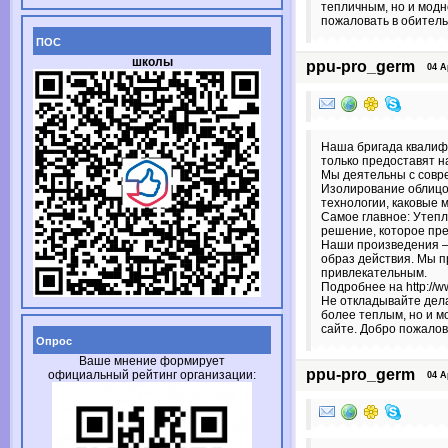
тепличным, но и модн
пожаловать в обитель
ПОС
школы
ppu-pro_germ
04 Apr
Наша бригада квалиф
только предоставят н
Мы деятельны с совр
Изолирование облицов
технологии, каковые 
Самое главное: Утепл
решение, которое пре
Наши произведения – 
образ действия. Мы п
привлекательным.
Подробнее на http://ww
Не откладывайте дела
более теплым, но и 
сайте. Добро пожалов
Опрос
Ваше мнение формирует
ppu-pro_germ
официальный рейтинг организации:
04 Apr