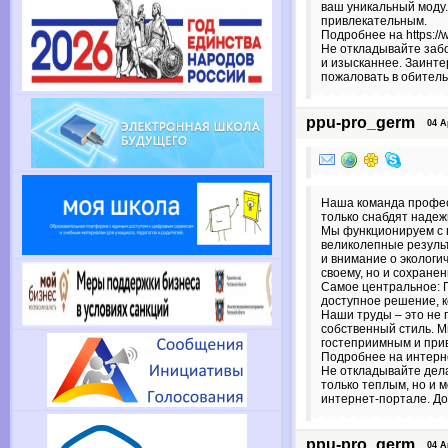
ваш уникальный моду
привлекательным.
Подробнее на https://
Не откладывайте забо
и изысканнее. Заинте
пожаловать в обитель
ppu-pro_germ
04 Apr
Наша команда профес
только снабдят надеж
Мы функционируем с 
великолепные результ
и внимание о экологи
своему, но и сохране
Самое центральное: П
доступное решение, 
Наши труды – это не 
собственный стиль. М
гостеприимным и при
Подробнее на интерн
Не откладывайте дел
только теплым, но и 
интернет-портале. До
ppu-pro_germ
04 Apr