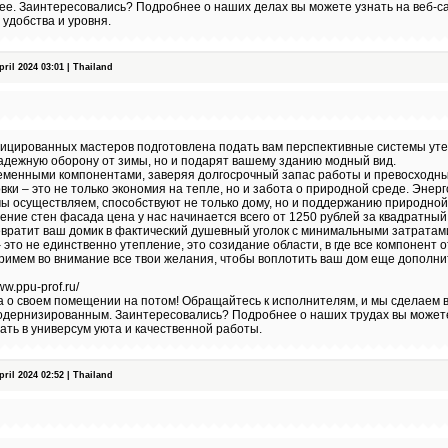
ее. Заинтересовались? Подробнее о наших делах вы можете узнать на веб-с
 удобства и уровня.
il 2024 03:01 | Thailand
ицированных мастеров подготовлена подать вам перспективные системы уте
адежную оборону от зимы, но и подарят вашему зданию модный вид.
еменными компонентами, заверяя долгосрочный запас работы и превосходн
ки – это не только экономия на тепле, но и забота о природной среде. Эне
мы осуществляем, способствуют не только дому, но и поддержанию природной
ение стен фасада цена у нас начинается всего от 1250 рублей за квадратный
вратит ваш домик в фактический душевный уголок с минимальными затратам
это не единственно утепление, это созидание области, в где все компонент
римем во внимание все твои желания, чтобы воплотить ваш дом еще дополн
w.ppu-prof.ru/
 о своем помещении на потом! Обращайтесь к исполнителям, и мы сделаем в
модернизированным. Заинтересовались? Подробнее о наших трудах вы может
ать в универсум уюта и качественной работы.
il 2024 02:52 | Thailand