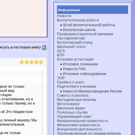
Информация
Новости
Воспитательная работа
Штаб воспитательной работы
Безопасная школа
Профориентационный минимум
Наставничество
Волонтерский отряд
Школьный театр
исать в гостевую книгу
ШСК
ВПР
Итоговая аттестация
Итоговое сочинение
Новости ГИА
Итоговое собеседование
ЭОР
Приём в 1 класс
рые не только
Родителям и ученикам
ный вид.
Новости Минпросвещения России
естящие
Советы психолога
 отапливании, но и
Методическая копилка
только твоему, но и
Фотогалерея
Школьное видео
а м! Это бюджетное
Полезные ссылки
Управляющий совет
аш личный манеру. Мы
Функциональная грамотность
влекательным.
Финансовая грамотность
Внеурочная деятельность
ще не только
Уполномоченный по правам ребенка