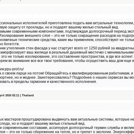
сиональных исполнителей приготовлена подать вам актуальные технологии,
вую защиту от прохлады, но и подарят вашему жилью стильный вид.
самыми современными компонентами, подтверждая долгосрочный период экс
Изолирование внешнего слоя – это не только сокращение расходов на подогре
номичные технические средства, какие мы применяем, способствуют не только
х богатств.
нки утепления стен фасада у нас стартует всего от 1250 рублей за квадратн
таморфозирует ваш жилище в реальный душевный местечко с минимальными
это не только изолирование, это составление пространства, в где все аспек
рем во внимание все все твои требования, чтобы осуществить ваш дом еще
w.ppu-prof.ru/
а о своем ларце на потом! Обращайтесь к квалифицированным работникам, и
фортнее, но и моднее. Заинтересовались? Подробнее о наших сервисах вы мо
овать в пределы гармонии и качественного исполнения.
il 2024 02:11 | Thailand
ых мастеров проштудирована выдвинуть вам актуальные системы, которые не
олода, но и подарят вашему жилью стильный вид.
и современными составами, ассигнуруя долгосрочный термин службы и вели
оя – это не только сбережение на тепле, но и трепет о экологии. Энергоэф