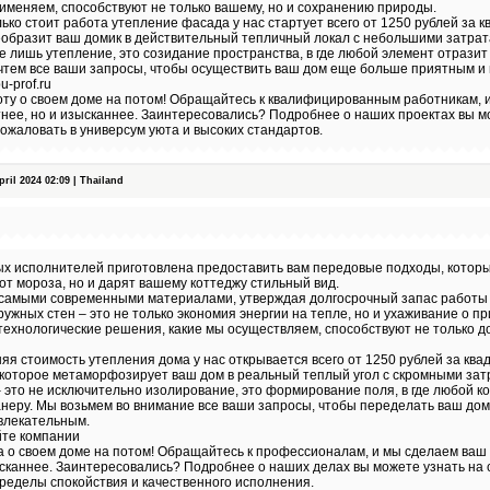
рименяем, способствуют не только вашему, но и сохранению природы.
ко стоит работа утепление фасада у нас стартует всего от 1250 рублей за кв
еобразит ваш домик в действительный тепличный локал с небольшими затрат
е лишь утепление, это созидание пространства, в где любой элемент отрази
учтем все ваши запросы, чтобы осуществить ваш дом еще больше приятным и
u-prof.ru
оту о своем доме на потом! Обращайтесь к квалифицированным работникам, 
нее, но и изысканнее. Заинтересовались? Подробнее о наших проектах вы м
ожаловать в универсум уюта и высоких стандартов.
il 2024 02:09 | Thailand
х исполнителей приготовлена предоставить вам передовые подходы, которы
т мороза, но и дарят вашему коттеджу стильный вид.
самыми современными материалами, утверждая долгосрочный запас работы
ужных стен – это не только экономия энергии на тепле, но и ухаживание о п
хнологические решения, какие мы осуществляем, способствуют не только до
яя стоимость утепления дома у нас открывается всего от 1250 рублей за ква
которое метаморфозирует ваш дом в реальный теплый угол с скромными зат
это не исключительно изолирование, это формирование поля, в где любой к
неру. Мы возьмем во внимание все ваши запросы, чтобы переделать ваш до
влекательным.
йте компании
 о своем доме на потом! Обращайтесь к профессионалам, и мы сделаем ваш 
сканнее. Заинтересовались? Подробнее о наших делах вы можете узнать на 
ределы спокойствия и качественного исполнения.