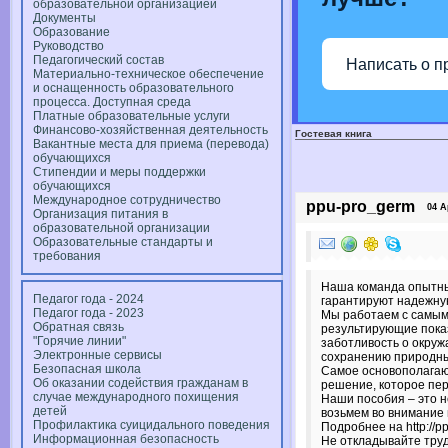
образовательной организацией
Документы
Образование
Руководство
Педагогический состав
Написать о п
Материально-техническое обеспечение
и оснащенность образовательного
процесса. Доступная среда
Платные образовательные услуги
Финансово-хозяйственная деятельность
Гостевая книга
Вакантные места для приема (перевода)
обучающихся
Стипендии и меры поддержки
обучающихся
Международное сотрудничество
ppu-pro_germ
04 Apr
Организация питания в
образовательной организации
Образовательные стандарты и
требования
Наша команда опытны
Педагог года - 2024
гарантируют надежную
Педагог года - 2023
Мы работаем с самым
Обратная связь
результирующие показ
"Горячие линии"
заботливость о окруж
Электронные сервисы
сохранению природны
Безопасная школа
Самое основополагающ
Об оказании содействия гражданам в
решение, которое пе
случае международного похищения
Наши пособия – это н
детей
возьмем во внимание
Профилактика суицидального поведения
Подробнее на http://pp
Информационная безопасность
Не откладывайте труд