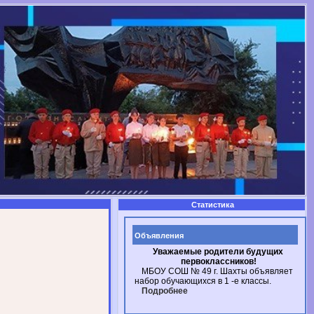
Статистика
Объявления
Уважаемые родители будущих
первоклассников!
МБОУ СОШ № 49
г. Шахты
объявляет
набор обучающихся в
1 -е
классы.
Подробнее