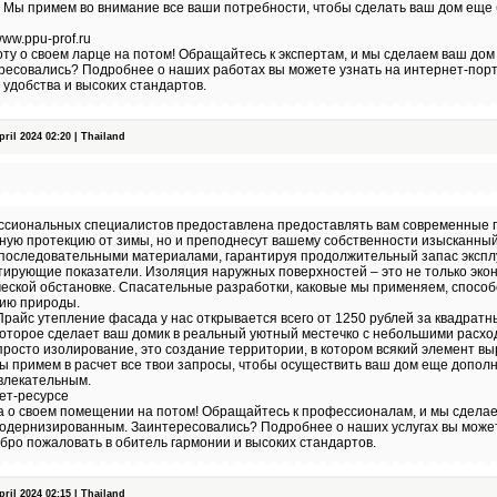
. Мы примем во внимание все ваши потребности, чтобы сделать ваш дом еще
www.ppu-prof.ru
ту о своем ларце на потом! Обращайтесь к экспертам, и мы сделаем ваш дом 
ресовались? Подробнее о наших работах вы можете узнать на интернет-пор
 удобства и высоких стандартов.
il 2024 02:20 | Thailand
сиональных специалистов предоставлена предоставлять вам современные 
ную протекцию от зимы, но и преподнесут вашему собственности изысканный
последовательными материалами, гарантируя продолжительный запас экспл
ирующие показатели. Изоляция наружных поверхностей – это не только экон
ческой обстановке. Спасательные разработки, каковые мы применяем, способ
нию природы.
райс утепление фасада у нас открывается всего от 1250 рублей за квадратн
которое сделает ваш домик в реальный уютный местечко с небольшими расхо
просто изолирование, это создание территории, в котором всякий элемент в
ы примем в расчет все твои запросы, чтобы осуществить ваш дом еще допол
влекательным.
ет-ресурсе
а о своем помещении на потом! Обращайтесь к профессионалам, и мы сделае
модернизированным. Заинтересовались? Подробнее о наших услугах вы может
бро пожаловать в обитель гармонии и высоких стандартов.
il 2024 02:15 | Thailand