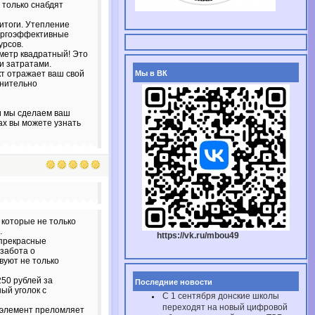
 только снабдят
итоги. Утепление
нергоэффективные
урсов.
 метр квадратный! Это
и затратами.
кт отражает ваш свой
Мы в ВК
лнительно
и мы сделаем ваш
ах вы можете узнать
которые не только
.
https://vk.ru/mbou49
 прекрасные
 забота о
вуют не только
50 рублей за
Последние новости
ый уголок с
С 1 сентября донские школы
переходят на новый цифровой
й элемент преломляет