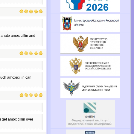
ulanate amoxicillin and
 much amoxicillin can
 get amoxicillin over