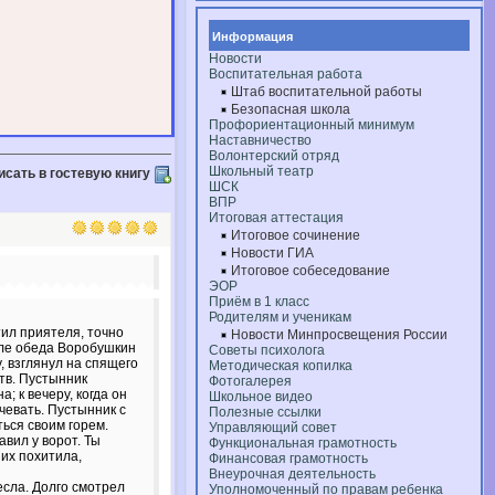
Информация
Новости
Воспитательная работа
Штаб воспитательной работы
Безопасная школа
Профориентационный минимум
Наставничество
Волонтерский отряд
Школьный театр
исать в гостевую книгу
ШСК
ВПР
Итоговая аттестация
Итоговое сочинение
Новости ГИА
Итоговое собеседование
ЭОР
Приём в 1 класс
Родителям и ученикам
тил приятеля, точно
Новости Минпросвещения России
осле обеда Воробушкин
Советы психолога
, взглянул на спящего
Методическая копилка
тв. Пустынник
Фотогалерея
; к вечеру, когда он
Школьное видео
чевать. Пустынник с
Полезные ссылки
ться своим горем.
Управляющий совет
вил у ворот. Ты
Функциональная грамотность
 их похитила,
Финансовая грамотность
Внеурочная деятельность
есла. Долго смотрел
Уполномоченный по правам ребенка