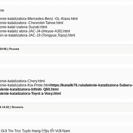
вле
alenie-katalizatora-Mercedes-Benz -GL-Klass.html
alenie-katalizatora -Chevrolet-Tahoe.html
lenie-katal izatora-Suzuki.html
alenie-kataliz atora-JAC-J4-(Heyue-A30).html
alen ie-katalizatora-JAC-J3-(Tongyue,Tojoy).html
9:06 | Россия
lenie-katalizatora-Chery.html
lenie-katalizatora-Kia-Pride.html
https://katalik76.ru/udalenie-katalizatora-Subaru
alenie-katalizatora-Infiniti- Q60.html
dalenie-katalizatora-Toyot a-Voxy.html
14:43 | Slovenia
 GiЈi Trн Trсc Tuyїn Hаng §u tЎi ViЗt Nam