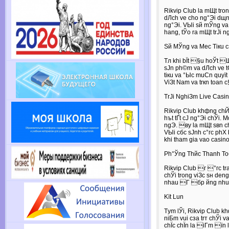
Rikvip Club lа mЩt tron
dЛch vе cho ng°Эi dщn
ng°Эi. VЫi sй mЎng vа 
hаng, tЎo ra mЩt trЈi ng
Sй MЎng vа Mеc Tiкu c
Tл khi bЇt §u hoЎt 
sЈn ph©m vа dЛch vе tСt
tiкu vа °Ыc muСn quyїt 
ViЗt Nam vа trкn toаn c
TrЈi NghiЗm Live Casi
Rikvip Club khфng chЙ 
hъt tҐt cЈ ng°Эi chЎi. 
ngЭ. вy lа mЩt sвn ch
VЫi cбc sЈnh c°гc phХ 
khi tham gia vаo casino 
Ph°Ўng Thйc Thanh Toб
Rikvip Club г °гc tra
chЎi trong viЗc sн dеn
nhau Г бp йng nhu c
Kїt Lu­n
Tуm lЎi, Rikvip Club k
niБm vui cзa trт chЎi v
chЇc chЇn lа iГm їn l