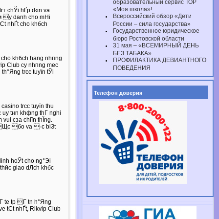
образовательный сервис ТОР
«Моя школа»!
trт chЎi hҐp d«n vа
Всероссийский обзор «Дети
gм у dаnh cho mНi
tСt nhҐt cho khбch
России – сила государства»
Государственное юридическое
бюро Ростовской области
31 мая – «ВСЕМИРНЫЙ ДЕНЬ
БЕЗ ТАБАКА»
p cho khбch hаng nhпng
ПРОФИЛАКТИКА ДЕВИАНТНОГО
kvip Club cу nhпng mеc
ПОВЕДЕНИЯ
th°Яng trсc tuyїn tЎi
Телефон доверия
asino trсc tuyїn thu
с uy tнn khфng thГ nghi
vui cзa chiїn thЇng.
c Щc бo vа ·c biЗt
linh hoЎt cho ng°Эi
 thйc giao dЛch khбc
tе t­p Г t­n h°Яng
е tСt nhҐt, Rikvip Club