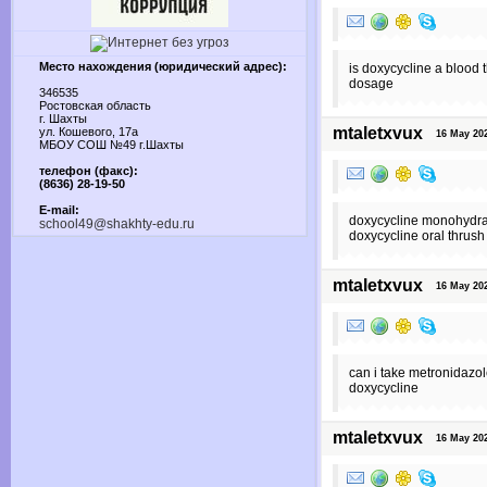
Место нахождения (юридический адрес):
is doxycycline a blood
dosage
346535
Ростовская область
г. Шахты
mtaletxvux
ул. Кошевого, 17а
16 May 2024
МБОУ СОШ №49 г.Шахты
телефон (факс):
(8636) 28-19-50
E-mail:
doxycycline monohydrat
school49@shakhty-edu.ru
doxycycline oral thrus
mtaletxvux
16 May 2024
can i take metronidazol
doxycycline
mtaletxvux
16 May 2024