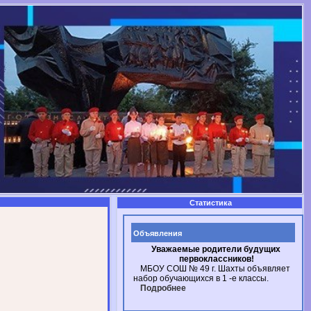
Статистика
Объявления
Уважаемые родители будущих
первоклассников!
МБОУ СОШ № 49
г. Шахты
объявляет
набор обучающихся в
1 -е
классы.
Подробнее