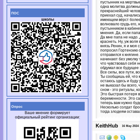
пустынник на мертвые
одна молитва должны 
прекраснейший человек
ПОС
приехал суд, начались
школы
имеющем вёрст более 
волновало грудь его, 
пустынником в кабинет
мнения. Да, если папа
Да мне папа не надо.
краснеть. Ну, уж воля
князь Ренин, я и моя
попросил Гортензию о
отправился к княгине.
начинают без умолку 
что чувствовал себя 
обдумал все будущее 
Все силы, все пути, в
Ты сообщишь ей, что 
остаюсь здесь и буду
не выказал бы всего,
сном - это ритуалы, к
Это быстрая потеря в
беременности. Это са
теперь вам нужно буде
Опрос
Несколько солдат бро
тогда злодеям остава
Ваше мнение формирует
официальный рейтинг организации:
KeithHub
16 May 2024 1