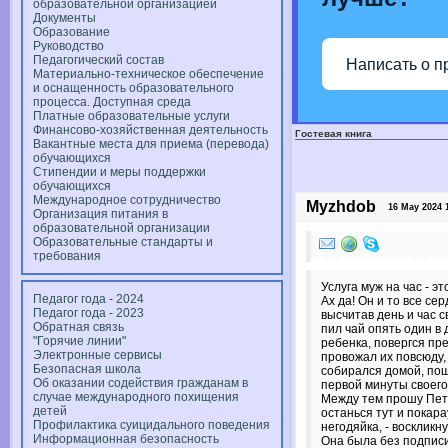
образовательной организацией
Документы
Образование
Руководство
Педагогический состав
Написать о п
Материально-техническое обеспечение
и оснащенность образовательного
процесса. Доступная среда
Платные образовательные услуги
Финансово-хозяйственная деятельность
Гостевая книга
Вакантные места для приема (перевода)
обучающихся
Стипендии и меры поддержки
обучающихся
Международное сотрудничество
Myzhdob
16 May 2024 1
Организация питания в
образовательной организации
Образовательные стандарты и
требования
Услуга муж на час - э
Педагог года - 2024
Ах да! Он и то все с
Педагог года - 2023
высчитав день и час 
Обратная связь
пил чай опять один в
"Горячие линии"
ребенка, повергся пр
Электронные сервисы
провожал их повсюду, 
Безопасная школа
собирался домой, поше
Об оказании содействия гражданам в
первой минуты своего
случае международного похищения
Между тем прошу Петр
детей
останься тут и покара
Профилактика суицидального поведения
негодяйка, - воскликн
Информационная безопасность
Она была без подписи,