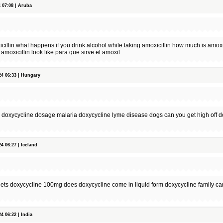
07:08 | Aruba
llin what happens if you drink alcohol while taking amoxicillin how much is amoxi
amoxicillin look like para que sirve el amoxil
 06:33 | Hungary
e doxycycline dosage malaria doxycycline lyme disease dogs can you get high off d
 06:27 | Iceland
ets doxycycline 100mg does doxycycline come in liquid form doxycycline family ca
 06:22 | India