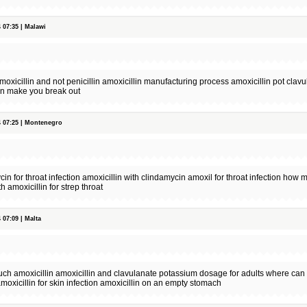
07:35 | Malawi
moxicillin and not penicillin amoxicillin manufacturing process amoxicillin pot clav
in make you break out
07:25 | Montenegro
cin for throat infection amoxicillin with clindamycin amoxil for throat infection how
h amoxicillin for strep throat
07:09 | Malta
uch amoxicillin amoxicillin and clavulanate potassium dosage for adults where can i
amoxicillin for skin infection amoxicillin on an empty stomach