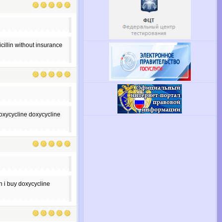
cillin without insurance
oxycycline doxycycline
n i buy doxycycline