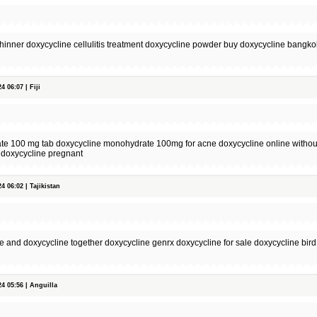
 thinner doxycycline cellulitis treatment doxycycline powder buy doxycycline bang
 06:07 | Fiji
e 100 mg tab doxycycline monohydrate 100mg for acne doxycycline online without
h doxycycline pregnant
 06:02 | Tajikistan
e and doxycycline together doxycycline genrx doxycycline for sale doxycycline bird
 05:56 | Anguilla