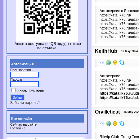
Автосервис в Яросла
https://katalik76.ru/
https://katalik76.ru/ud
https://katalik76.ru/ud
https://katalik76.ru/uda
https://katalik76.ru/ud
https://katalik76.ru/ud
Анкета доступна по
QR-коду,
а так же
по
ссылке
:
KeithHub
16 May 2024 1
Авторизация
Пользователь
Автосервис
Пароль
https://katalik76.ru/
https://katalik76.ru/uda
https://katalik76.ru/uda
Запомнить меня
https://katalik76.ru/ud
https://katalik76.ru/u
Забыли пароль?
Orvilletiest
16 May 2024 
Кто он-лайн
Сейчас на сайте:
Гостей - 1
Rikvip Club: Trung Tвm