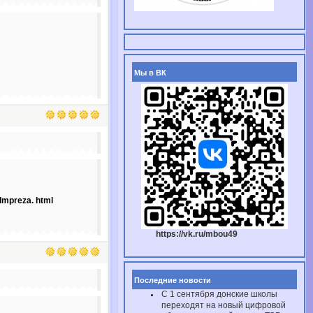
Мы в ВК
-Impreza. html
https://vk.ru/mbou49
Последние новости
С 1 сентября донские школы
переходят на новый цифровой