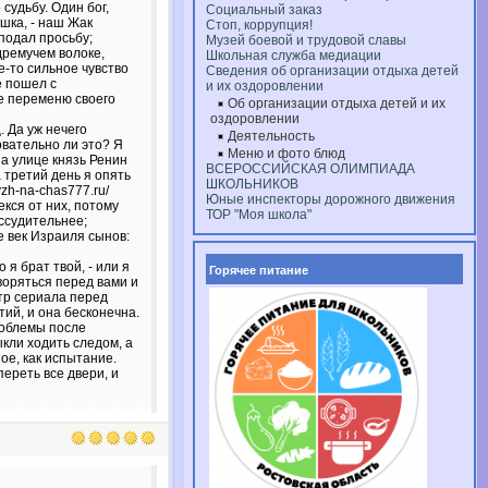
судьбу. Один бог,
Социальный заказ
ушка, - наш Жак
Стоп, коррупция!
 подал просьбу;
Музей боевой и трудовой славы
дремучем волоке,
Школьная служба медиации
е-то сильное чувство
Сведения об организации отдыха детей
е пошел с
и их оздоровлении
не переменю своего
Об организации отдыха детей и их
оздоровлении
. Да уж нечего
Деятельность
овательно ли это? Я
Меню и фото блюд
На улице князь Ренин
ВСЕРОССИЙСКАЯ ОЛИМПИАДА
третий день я опять
ШКОЛЬНИКОВ
zh-na-chas777.ru/
Юные инспекторы дорожного движения
екся от них, потому
ТОР "Моя школа"
ссудительнее;
е век Израиля сынов:
я брат твой, - или я
Горячее питание
воряться перед вами и
отр сериала перед
тий, и она бесконечна.
роблемы после
кли ходить следом, а
ое, как испытание.
переть все двери, и