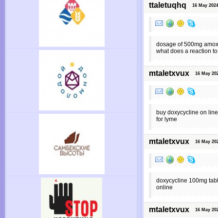
ttaletuqhq
16 May 2024 
dosage of 500mg amoxici
what does a reaction to 
mtaletxvux
16 May 2024
buy doxycycline on lin
for lyme
mtaletxvux
16 May 2024
doxycycline 100mg tabl
online
mtaletxvux
16 May 2024