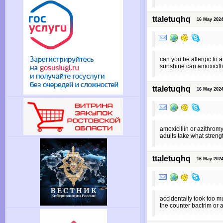
ttaletuqhq
16 May 2024 
can you be allergic to a
sunshine can amoxicill
ttaletuqhq
16 May 2024 
amoxicillin or azithromy
adults take what strengt
ttaletuqhq
16 May 2024 
accidentally took too m
the counter bactrim or 