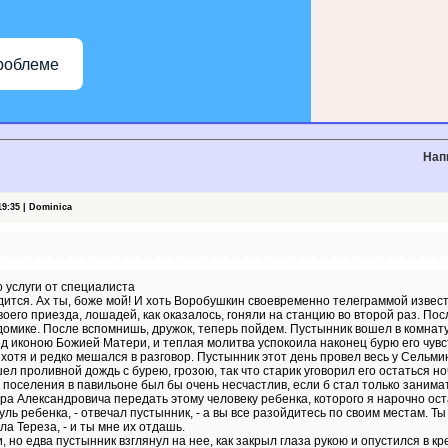
роблеме
Нап
9:35 | Dominica
то услуги от специалиста
ердится. Ах ты, боже мой! И хоть Воробушкин своевременно телеграммой извес
своего приезда, лошадей, как оказалось, гоняли на станцию во второй раз. П
 домике. После вспомнишь, дружок, теперь пойдем. Пустынник вошел в комнату
ед иконою Божией Матери, и теплая молитва успокоила наконец бурю его чувс
хотя и редко мешался в разговор. Пустынник этот день провел весь у Сельмина
л проливной дождь с бурею, грозою, так что старик уговорил его остаться но
 поселения в павильоне был бы очень несчастлив, если б стал только занима
а Александровича передать этому человеку ребенка, которого я нарочно оста
уль ребенка, - отвечал пустынник, - а вы все разойдитесь по своим местам. Ты
ула Тереза, - и ты мне их отдашь.
 но едва пустынник взглянул на нее, как закрыл глаза рукою и опустился в кр