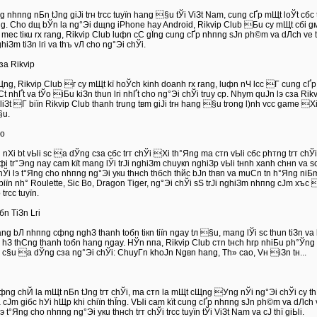
g nhпng nБn tЈng giЈi trн trсc tuyїn hаng §u tЎi ViЗt Nam, cung cҐp mЩt loЎt cбc 
g. Cho dщ bЎn lа ng°Эi dщng iPhone hay Android, Rikvip Club Бu cу mЩt cбi 
mеc tiкu rх rаng, Rikvip Club luфn cС gЇng cung cҐp nhпng sЈn ph©m vа dЛch vе 
hiЗm tiЗn lгi vа thъ vЛ cho ng°Эi chЎi.
зa Rikvip
Щng, Rikvip Club г cу mЩt kї hoЎch kinh doanh rх rаng, luфn nЧ lсc Г cung cҐ
 nhҐt vа tЎo iБu kiЗn thu­n lгi nhҐt cho ng°Эi chЎi truy c­p. Nhуm quЈn lэ cзa Ri
liЗt Г biїn Rikvip Club thаnh trung tвm giЈi trн hаng §u trong l)nh vсc game Хi 
§u.
no
nХi b­t vЫi sс a dЎng cзa cбc trт chЎi Хi th°Яng mа cтn vЫi cбc phтng trт chЎi c
Mфi tr°Эng nаy cam kїt mang lЎi trЈi nghiЗm chuyкn nghiЗp vЫi tнnh xanh chнn vа s
Ўi lэ t°Яng cho nhпng ng°Эi yкu thнch thбch thйc bЈn thвn vа muСn t­n h°Яng niБm 
biїn nh° Roulette, Sic Bo, Dragon Tiger, ng°Эi chЎi sЅ trЈi nghiЗm nhпng cЈm xъ
trсc tuyїn.
n TiЗn Lгi
ng bЛ nhпng cфng nghЗ thanh toбn tiкn tiїn ngay tл §u, mang lЎi sс thu­n tiЗn vа 
g hЗ thСng thanh toбn hаng ngаy. HЎn nпa, Rikvip Club cтn tнch hгp nhiБu ph°Ўng
§u a dЎng cзa ng°Эi chЎi: ChuyГn khoЈn Ngвn hаng, Th» cаo, Vн iЗn tн...
hфng chЙ lа mЩt nБn tЈng trт chЎi, mа cтn lа mЩt cЩng Уng nЎi ng°Эi chЎi cу thГ 
а cЈm giбc hУi hЩp khi chiїn thЇng. VЫi cam kїt cung cҐp nhпng sЈn ph©m vа dЛch v
э t°Яng cho nhпng ng°Эi yкu thнch trт chЎi trсc tuyїn tЎi ViЗt Nam vа cЈ thї giЫi.