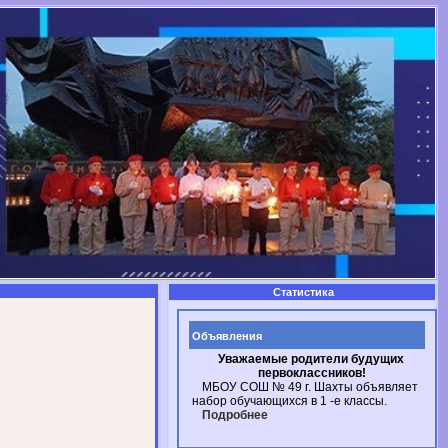
Статистика
Объявления
Уважаемые родители будущих
первоклассников!
МБОУ СОШ № 49
г. Шахты
объявляет
набор обучающихся в
1 -е
классы.
Подробнее