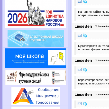
На нашем сайте вы см
операционной системо
LieseBen
07 September 
Букмекерская контора
игры на официальном 
LieseBen
07 September 
https://olimpaccess.l
версию и зеркало и на
LieseBen
07 September 