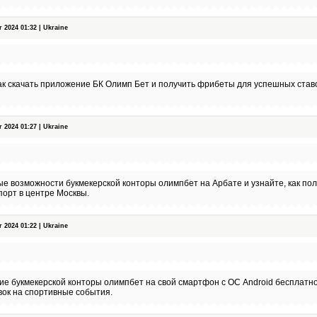
2024 01:32 | Ukraine
 - как скачать приложение БК Олимп Бет и получить фрибеты для успешных ста
2024 01:27 | Ukraine
е возможности букмекерской конторы олимпбет на Арбате и узнайте, как по
порт в центре Москвы.
2024 01:22 | Ukraine
е букмекерской конторы олимпбет на свой смартфон с ОС Android бесплатно 
вок на спортивные события.