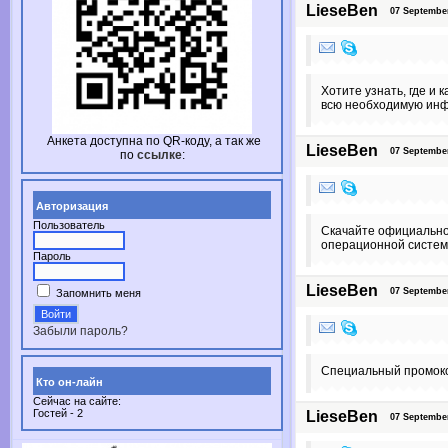
LieseBen
07 September 
Хотите узнать, где и
всю необходимую ин
Анкета доступна по
QR-коду,
а так же
LieseBen
07 September 
по
ссылке
:
Авторизация
Пользователь
Скачайте официальное
операционной систем
Пароль
LieseBen
07 September 
Запомнить меня
Забыли пароль?
Специальный промокод
Кто он-лайн
Сейчас на сайте:
Гостей - 2
LieseBen
07 September 