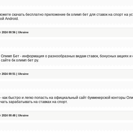
ожете скачать бесплатно приложение бк олимп бет для ставок на спорт на ус
й Android.
2024 00:56 | Ukraine
 Олимп Бет - информация о разнообразных видам ставок, бонусных акциях и
сайте бк олимп бет ру.
2024 00:51 | Ukraine
ife/ - как быстро и легко попасть на официальный сайт букмекерской конторы 
чать зарабатывать на ставках на спорт.
2024 00:48 | Ukraine