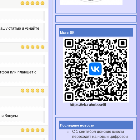
нашу статью и узнайте
Мы в ВК
ртфон или планшет с
https://vk.ru/mbou49
 и бонусы.
Последние новости
С 1 сентября донские школы
переходят на новый цифровой