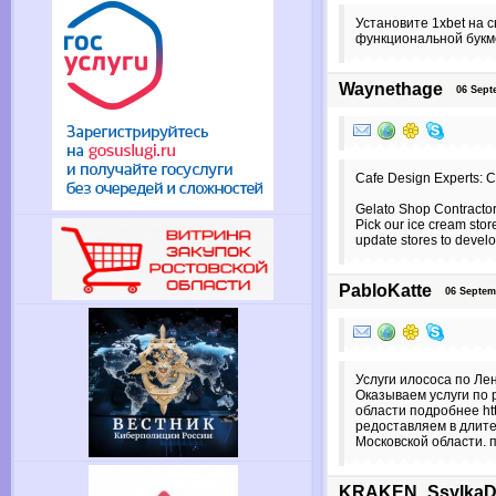
Установите 1xbet на 
функциональной букм
Waynethage
06 Septem
Cafe Design Experts: 
Gelato Shop Contract
Pick our ice cream stor
update stores to develo
PabloKatte
06 Septemb
Услуги илососа по Лен
Оказываем услуги по
области подробнее http
редоставляем в длит
Московской области. по
KRAKEN_Ssylka