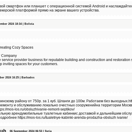
свой смартфон или планшет с операционной системой Android и наслаждайте
екерской платформой прямо на экране вашего устройства.
ber 2024 18:34 | Bolivia
Creating Cozy Spaces
or Company
e service provider business for reputable building and construction and restoration
p inviting spaces for your customers.
er 2024 16:25 | Barbados
инскому району от 750р. за 1 куб. Шланги до 100м. Работаем без выходных.http
 ремонту и обслуживанию локально очестных сооруженийна территории Москв
s://mos-los.ru/obsluzhivanie-remont-septikov/
ельную арендумобильные туалетные кабинкис доставкой и дальнейшим обслу
дробнее https://mos-los.ru/tualetnye-kabinki-arenda-prodazha-obsluzh ivanie/
Dub
06 September 2024 06:53 | Syria