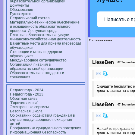
образовательной организацией
Документы
Образование
Руководство
Педагогический состав
Написать о п
Материально-техническое обеспечение
и оснащенность образовательного
процесса. Доступная среда
Платные образовательные услуги
Финансово-хозяйственная деятельность
Гостевая книга
Вакантные места для приема (перевода)
обучающихся
Стипендии и меры поддержки
обучающихся
Международное сотрудничество
LieseBen
07 September 
Организация питания в
образовательной организации
Образовательные стандарты и
требования
Скачайте бесплатно 
Педагог года - 2024
делать ставки на спо
Педагог года - 2023
Обратная связь
"Горячие линии"
LieseBen
07 September 
Электронные сервисы
Безопасная школа
Об оказании содействия гражданам в
случае международного похищения
детей
Профилактика суицидального поведения
На сайте представлен
Информационная безопасность
делать ставки на спор