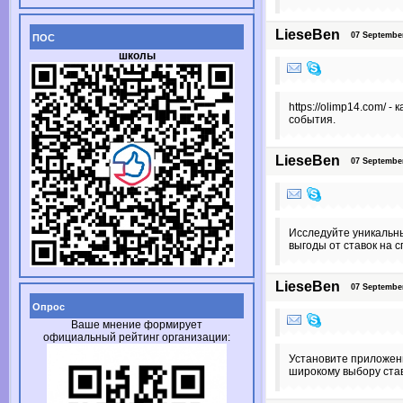
LieseBen
07 September 
ПОС
школы
https://olimp14.com/
события.
LieseBen
07 September 
Исследуйте уникальны
выгоды от ставок на с
LieseBen
07 September 
Опрос
Ваше мнение формирует
официальный рейтинг организации:
Установите приложени
широкому выбору ста