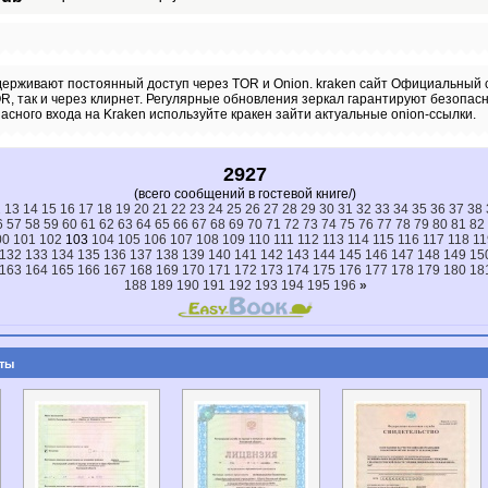
держивают постоянный доступ через TOR и Onion. kraken сайт Официальный
OR, так и через клирнет. Регулярные обновления зеркал гарантируют безопасн
пасного входа на Kraken используйте кракен зайти актуальные onion-ссылки.
2927
(всего сообщений в гостевой книге/)
2
13
14
15
16
17
18
19
20
21
22
23
24
25
26
27
28
29
30
31
32
33
34
35
36
37
38
6
57
58
59
60
61
62
63
64
65
66
67
68
69
70
71
72
73
74
75
76
77
78
79
80
81
82
00
101
102
103
104
105
106
107
108
109
110
111
112
113
114
115
116
117
118
11
132
133
134
135
136
137
138
139
140
141
142
143
144
145
146
147
148
149
15
163
164
165
166
167
168
169
170
171
172
173
174
175
176
177
178
179
180
18
188
189
190
191
192
193
194
195
196
»
ты