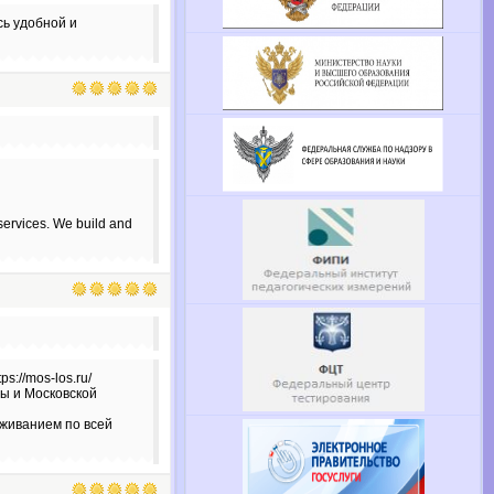
сь удобной и
 services. We build and
s://mos-los.ru/
ы и Московской
живанием по всей