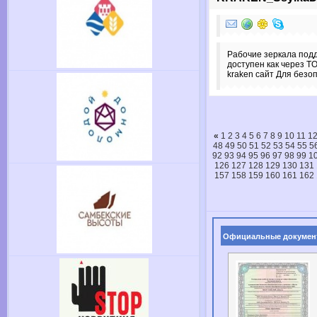
Рабочие зеркала под
доступен как через T
kraken сайт Для безо
«
1
2
3
4
5
6
7
8
9
10
11
1
48
49
50
51
52
53
54
55
5
92
93
94
95
96
97
98
99
1
126
127
128
129
130
131
157
158
159
160
161
162
Официальные докумен