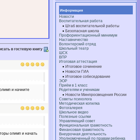
Информация
Новости
Воспитательная работа
Штаб воспитательной работы
Безопасная школа
Профориентационный минимум
Наставничество
Волонтерский отряд
Школьный театр
исать в гостевую книгу
ШСК
ВПР
Итоговая аттестация
Итоговое сочинение
Новости ГИА
Итоговое собеседование
ЭОР
Приём в 1 класс
олимп и начните
Родителям и ученикам
Новости Минпросвещения России
Советы психолога
Методическая копилка
Фотогалерея
Школьное видео
Полезные ссылки
Управляющий совет
Функциональная грамотность
Финансовая грамотность
торы олимп и начать
Внеурочная деятельность
Уполномоченный по правам ребенка