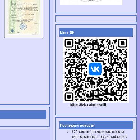
Мы в ВК
https://vk.ru/mbou49
Последние новости
С 1 сентября донские школы
переходят на новый цифровой