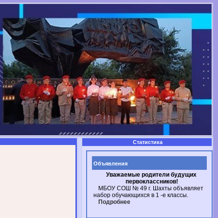
Статистика
Объявления
Уважаемые родители будущих
первоклассников!
МБОУ СОШ № 49
г. Шахты
объявляет
набор обучающихся в
1 -е
классы.
Подробнее