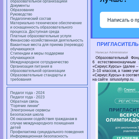
образовательной организацией
Документы
Образование
Руководство
Педагогический состав
Написать о п
Материально-техническое обеспечение
и оснащенность образовательного
процесса. Доступная среда
Платные образовательные услуги
Финансово-хозяйственная деятельность
ПРИГЛАСИТЕЛ
Вакантные места для приема (перевода)
обучающихся
Написал Administrator
Стипендии и меры поддержки
обучающихся
Образовательный Фо
Международное сотрудничество
6 естественнонаучным
п
Организация питания в
«Сириус.Курсы» (далее –
образовательной организации
3–10 классов,
а также
учи
Образовательные стандарты и
«Сириус.Курсы»
в соотве
требования
на сайте
siriusolymp.ru.
Педагог года - 2024
Педагог года - 2023
Обратная связь
"Горячие линии"
Электронные сервисы
Безопасная школа
Об оказании содействия гражданам в
случае международного похищения
детей
Профилактика суицидального поведения
Информационная безопасность