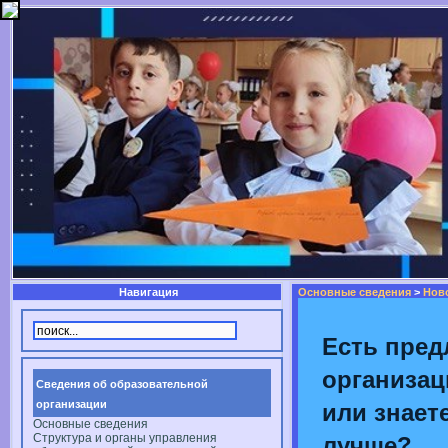
Навигация
Основные сведения
>
Нов
Есть пред
организац
Сведения об образовательной
организации
или знаете
Основные сведения
Структура и органы управления
лучше?