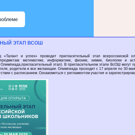
роблеме
ЬНЫЙ
ЭТАП ВСОШ
нд «Талант
и успех»
проводит пригласительный этап всероссииской о
редметам: математике, информатике, физике, химии, биологии
и ас
 Олимпиада,пригласительный этап).
В пригласительном
этапе ВсОШ могут п
теля, родители
и все
желающие. Олимпиада проходит с
17 апреля
по
30 ма
тствии
с расписанием.
Ознакомиться
с регламентом
участия
и зарегистриров