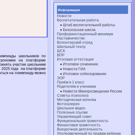
Информация
Новости
Воспитательная работа
Штаб воспитательной работы
Безопасная школа
Профориентационный минимум
Наставничество
Волонтерский отряд
Школьный театр
ШСК
ВПР
лимпиады школьников по
Итоговая аттестация
трономии
на платформе
Итоговое сочинение
ринять участие школьники
я
2025 года
на платформе
Новости ГИА
аться
на олимпиаду
можно
Итоговое собеседование
ЭОР
Приём в 1 класс
Родителям и ученикам
Новости Минпросвещения России
Советы психолога
Методическая копилка
Фотогалерея
Школьное видео
Полезные ссылки
Управляющий совет
Функциональная грамотность
Финансовая грамотность
Внеурочная деятельность
Уполномоченный по правам ребенка