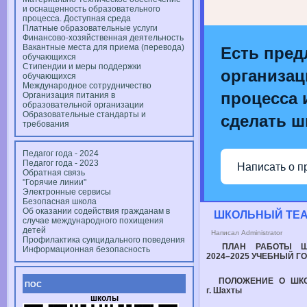
и оснащенность образовательного
процесса. Доступная среда
Платные образовательные услуги
Финансово-хозяйственная деятельность
Вакантные места для приема (перевода)
Есть пред
обучающихся
Стипендии и меры поддержки
организац
обучающихся
Международное сотрудничество
процесса и
Организация питания в
образовательной организации
Образовательные стандарты и
сделать ш
требования
Педагог года - 2024
Педагог года - 2023
Написать о п
Обратная связь
"Горячие линии"
Электронные сервисы
Безопасная школа
Об оказании содействия гражданам в
ШКОЛЬНЫЙ ТЕА
случае международного похищения
детей
Написал Administrator
Профилактика суицидального поведения
ПЛАН РАБОТЫ Ш
Информационная безопасность
2024–2025 УЧЕБНЫЙ
ГО
ПОЛОЖЕНИЕ О ШК
ПОС
г. Шахты
школы