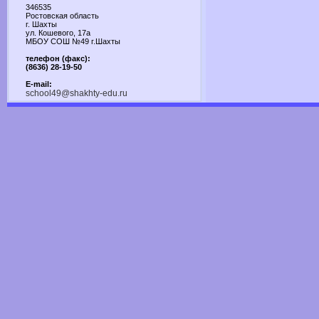
346535
Ростовская область
г. Шахты
ул. Кошевого, 17а
МБОУ СОШ №49 г.Шахты
телефон (факс):
(8636) 28-19-50
E-mail:
school49@shakhty-edu.ru